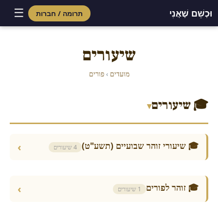
☰
וּכְשֵׁם שֶׁאֲנִי
תרומה / חברות
Skip
to
שיעורים
content
מועדים
›
פורים
🎓 שיעורים
▾
🎓 שיעורי זוהר שבועיים (תשע"ט)
›
4 שיעורים
🎓 זוהר לפורים
›
1 שיעורים