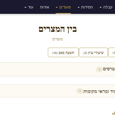
קבלה
חסידות
מועדים
אודות
עוד
בין המצרים
מועדים
שיעורי עיון
תשעה באב
(16)
(3)
טרסים
1
וד ומראי מקומות
1
▾