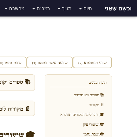
וּכְשֵׁם שֶׁאֲנִי
היום
תנ"ך
רמב"ם
מחשבה
שבע דנחמתא
שבעה עשר בתמוז
שבת נחמו
(10)
(1)
(2)
📚 ספרים וקונ
תוכן הענינים
📚 ספרים וקונטרסים
📄 מקורות
📄 מקורות לימ
🎓 זוהר לימי המצרים תשפ"א
🎓 שיעורי עיון
🎓 שיעורים
🎓 שבת נחמו