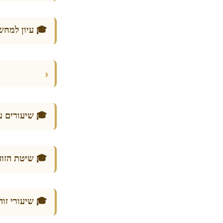
🎓 עיון למחש
›
🎓 שיעורים ע
🎓 שיטת הזוה
🎓 שיעורי זו