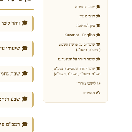
🎓 שבע דנחמתא
🎓 רמב"ם עיון
המצרים תשפ"א
🎓 עיון למחשבה
🎓 Kavanot - English
🎓 שיעורים על פרשת השבוע
 שיעורי עיון
(תשפ"ב, תשפ"ג)
🎓 שיטת הזוהר על האינטרנט
🎓 שיעורי זוהר שבועיים (תשע"ט,
🎓 שבת נחמו
תש"פ, תשפ"ב, תשפ"ג, תשפ"ה)
📜 ליקוטי מוהר"י
✍ מאמרים
שבע דנחמתא
 רמב"ם עיון