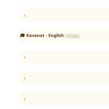
›
🎓 Kavanot - English
1 שיעורים
›
›
›