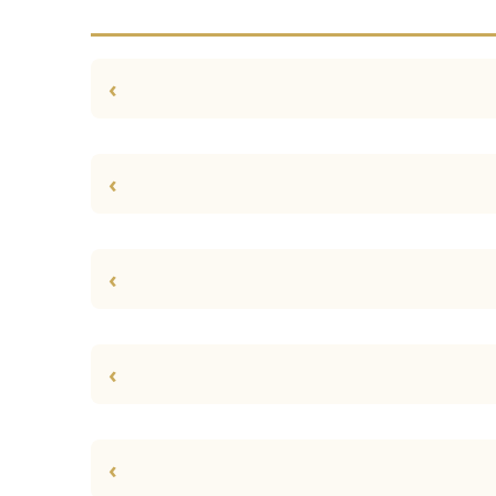
›
›
›
›
›