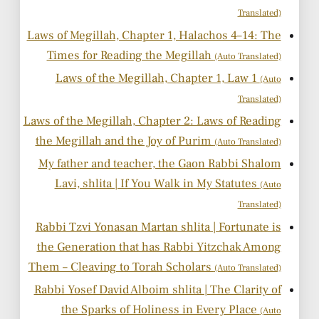
Translated)
Laws of Megillah, Chapter 1, Halachos 4–14: The
Times for Reading the Megillah
(Auto Translated)
Laws of the Megillah, Chapter 1, Law 1
(Auto
Translated)
Laws of the Megillah, Chapter 2: Laws of Reading
the Megillah and the Joy of Purim
(Auto Translated)
My father and teacher, the Gaon Rabbi Shalom
Lavi, shlita | If You Walk in My Statutes
(Auto
Translated)
Rabbi Tzvi Yonasan Martan shlita | Fortunate is
the Generation that has Rabbi Yitzchak Among
Them – Cleaving to Torah Scholars
(Auto Translated)
Rabbi Yosef David Alboim shlita | The Clarity of
the Sparks of Holiness in Every Place
(Auto