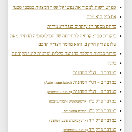
אם יש רשות למסור את נפשו על שאר המצוות במצבי סכנה
אם ריק הוא מכם
בדיוק מספר י״ג עיקרים כנגד י״ג מידות
ביקורת ספר: קריאה לתחייתה של הפילוסופיה הדתית מאת
שלום צדיק חלק ב, והוא מאמר הצדיק החכם
בירור סברות ההלכה בהנהגה כללית ופרטית לימי הקורונה
בלג״ן
במדבר ב – דגלי המחנות
במדבר ב – דגלי המחנות
(Auto Translated)
במדבר ב – דגלי המחנות
(תורגם אוטומטית)
במדבר פרק ט״ו
(אויטאָמאַטיש איבערגעזעצט)
במדבר פרק ט״ו
(תורגם אוטומטית)
במדבר פרק י״ד
(אויטאָמאַטיש איבערגעזעצט)
במדבר פרק י״ד
(תורגם אוטומטית)