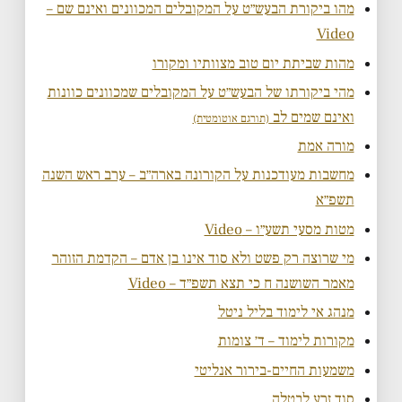
מהו ביקורת הבעש״ט על המקובלים המכוונים ואינם שם –
Video
מהות שביתת יום טוב מצוותיו ומקורו
מהי ביקורתו של הבעש״ט על המקובלים שמכוונים כוונות
ואינם שמים לב
(תורגם אוטומטית)
מורה אמת
מחשבות מעודכנות על הקורונה בארה״ב – ערב ראש השנה
תשפ״א
מטות מסעי תשע״ו – Video
מי שרוצה רק פשט ולא סוד אינו בן אדם – הקדמת הזוהר
מאמר השושנה ח כי תצא תשפ״ד – Video
מנהג אי לימוד בליל ניטל
מקורות לימוד – ד׳ צומות
משמעות החיים-בירור אנליטי
סוד זרע לבטלה