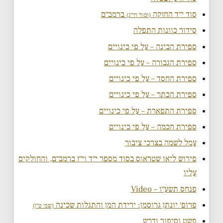
סוד י״ד החזקה
ברמב״ם
(וסוד הי״ג)
סידור כוונות התפלה
ספירת הבינה – על פי כינויים
ספירת הגבורה – על פי כינויים
ספירת החסד – על פי כינויים
ספירת הכתר – על פי כינויים
ספירת התפארת – על פי כינויים
ספירת חכמה – על פי כינויים
עמל לשמה בצרכי ציבור
פירוש ליאו שטראוס בסוד מספר י״ד וי״ז ברמב״ם, והחולקים
עליו
פנחס תשע״ו – Video
פרופ׳ יונתן גרוסמן: ירידת המן והתגלות שכינה
(שמ׳ ט״ז)
פשט וסיפור ודרש