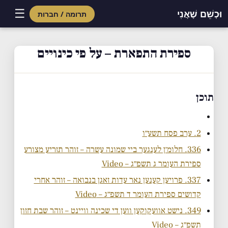
☰
וּכְשֵׁם שֶׁאֲנִי
תרומה / חברות
Skip
to
ספירת התפארת – על פי כינויים
content
תוכן
2. ערב פסח תשע״ו
336. חלומ׳ן לענגער ביי שמונה עשרה – זוהר תזריע מצורע
ספירת העומר ג תשפ״ג – Video
337. פרויען קענען נאר עדות זאגן בנבואה – זוהר אחרי
קדושים ספירת העומר ד תשפ״ג – Video
349. נישט אוועקוקען ווען די שכינה וויינט – זוהר שבת חזון
תשפ״ג – Video