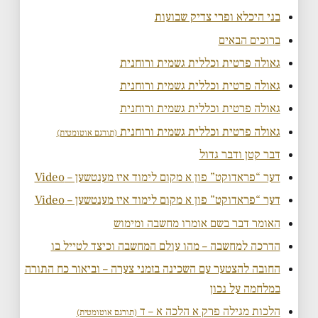
בני היכלא ופרי צדיק שבועות
ברוכים הבאים
גאולה פרטית וכללית גשמית ורוחנית
גאולה פרטית וכללית גשמית ורוחנית
גאולה פרטית וכללית גשמית ורוחנית
גאולה פרטית וכללית גשמית ורוחנית
(תורגם אוטומטית)
דבר קטן ודבר גדול
דער “פראדוקט” פון א מקום לימוד איז מענטשען – Video
דער “פראדוקט” פון א מקום לימוד איז מענטשען – Video
האומר דבר בשם אומרו מחשבה ומימוש
הדרכה למחשבה – מהו עולם המחשבה וכיצד לטייל בו
החובה להצטער עם השכינה בזמני צערה – וביאור כח התורה
במלחמה על נכון
הלכות מגילה פרק א הלכה א – ד
(תורגם אוטומטית)