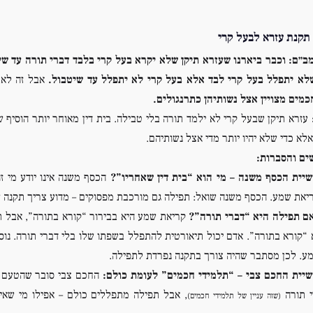
תקנת עזרא לבעל קרי
ב״ם:
וכבר ביארנו שעזרא תיקן שלא יקרא בעל קרי בלבד דברי תורה עד שיטב
לא יתפלל בעל קרי לבד אלא בעל קרי לא יתפלל עד שיטבול.
אבל זה לא 
כמים מצויין אצל נשותיהן כתרנגולים.
עזרא תיקן שבעל קרי לא ילמד תורה בלי טבילה. בית דין מאוחר יותר הוסיף 
לא כדי שלא יהיו יותר מדי אצל נשותיהם.
ים והסברות:
שיית הכסף משנה – מי הוא “בית דין שאחריו”?
הכסף משנה אינו יודע מי ז
יאת שמע. הכסף משנה שואל: תפילה גם מורכבת מפסוקים – מדוע צריך תקנה ש
ם תפילה היא “דברי תורה”?
קריאת שמע היא בבירור “קורא בתורה”, אבל ת
 “קורא בתורה”. אדם יכול תיאורטית להתפלל בשפתו שלו בלי דברי תורה. נו
ע. לכן מסתבר שהיה צורך בתקנה נפרדת לתפילה.
שיית החכם צבי – “תלמידי חכמים” לעומת כולם:
החכם צבי סובר שהטעם “ש
י תורה
, אבל תפילה מתפללים כולם – אפילו מי שאי
(שזה עניין של תלמידי חכמים)