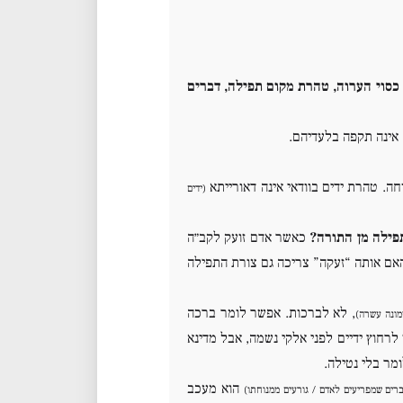
כסוי הערוה, טהרת מקום תפילה, דברים
אינה תקפה בלעדיהם.
. טהרת ידים בוודאי אינה דאורייתא
(ידים
פילה מן התורה?
כאשר אדם זועק לקב״ה
אם אותה “זעקה” צריכה גם צורת התפילה
, לא לברכות. אפשר לומר ברכה
מונה עשרה)
לרחוץ ידיים לפני אלקי נשמה, אבל מדינא
מר בלי נטילה.
הוא מעכב
רים שמפריעים לאדם / גורעים ממנוחתו)