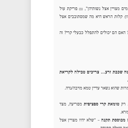
ים מצויין אצל נשותיהן”,
פריקת עול
(ב)
יון: קלות הראש היא מה שמסתובבים אצל
האם הם יכולים להתפלל כבעלי קרי? זה
לטה שכבת זרע… צריכים טבילה לקריאת
רות שהוא נשאר עדיין טמא מזיבה/נדה.
. רק
טומאת קרי ספציפית
מפריעה, מצד
זרא.
 מבוססת תקנה
– “שלא יהיו מצויין אצל
שאר שאלה פתוחה.