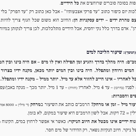
פות בסוכה סוברים שרוחצים את
כל הידיים
.
כות יום כיפור כתוב “עד פרקי אצבעותיו” – אבל כאן כתוב רק “עד הפרק” בלי ב
ם טהרת ידים – ידים עסקניות הן:
החיוב הוא משום שכל הגוף צריך להיות נ
ן”. אדם בדרך כלל נקי יחסית, אבל הידיים מתלכלכות, לכן צריך לנקותן במיוח
: שיעור הליכה למים
המשך)
ב״ם:
היה מהלך בדרך והגיע זמן תפילה ואין לו מים – אם היה בינו ובין המ
המים ורוחץ ומתפלל. היה בינו ובין המים יותר מכאן, מקנח ידיו בצרו
ל לאחריו – אינו חייב לחזור אלא עד מיל. יותר ממיל – מקנח ידיו ומתפלל.
לפניו
– עד 4 מיל. לאחריו
– עד 1 מיל. יותר מכך – מנקה באבן/עפר.
(בדרכו)
(חזרה)
ים והסברות:
עור מיל – זמן או מרחק?
הרמב״ם כותב את השיעור ב
מרחק
(ד׳ מילין = 8000 אמה)
ם היא שיעור במקום, לא בזמן.
נוח ידיים אינו מבטל את חיוב הניקוי:
כאשר אי אפשר לרחוץ במים, הקינוח
(
 ניקוי. חיוב הנקיות נשאר, רק ההידור של מים חסר.