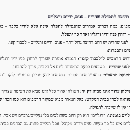
רחיצה לתפילת שחרית – פנים, ידיים ורגליים
ב״ם:
במה דברים אמורים שהנטילה לתפלה אינה אלא לידיו בלבד – בש
רוחץ פניו ידיו ורגליו ואחר כך יתפלל.
לפני שחרית יש חיוב רחיצה גדול יותר – פנים, ידיים ורגליים – לכבוד קונו.
ים והסברות:
רוש הרמב״ם ל״לכבוד קונו”:
הגמרא אומרת שצריך לרחוץ פניו ידיו ורגליו
לפני שחרית
– כשבאים בפעם הראשונה ליום אל הקב״ה, צריך להתכונן.
לוקת הראב״ד:
הראב״ד אינו מסכים. הוא אינו יודע מהיכן הרמב״ם לוקח “רגל
ולחן ערוך אינו מביא דין זה:
השולחן ערוך כלל אינו מביא את השיטה שצריך לר
וואה לכהן בבית המקדש:
בעל המאור מביא שמקור הרמב״ם הוא כמו הכהן שעש
 אין לו שייכות לתפילה.
יים בזמנינו:
“רגליים” הוא רק חיוב כשהולכים בלי נעליים/גרביים ויש אבק. הי
יים אינו כל כך מעשי. פנים וידיים מקובל, אבל רגליים פחות. גם הכהנים בבית