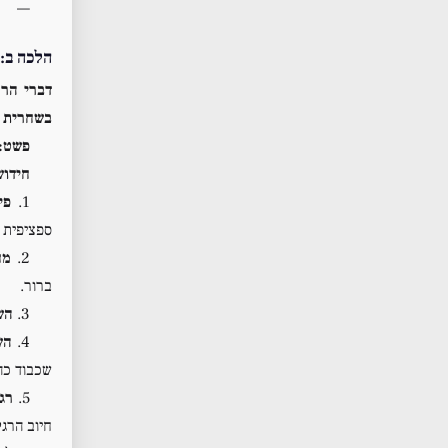
—
הלכה ב: 
דברי הרמ
בשחרית – 
פשט:
חידוש
1.
פי
ספציפית
2.
מח
ברור.
3.
הש
4.
הש
שכבוד כהן
5.
רגל
חיוב הרגל