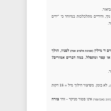
יאור.
קי, והידיים מתלכלכות במיוחד כי “ידים
ד.
ים ד׳ מילין
לפניו, הולך
(שמונת אלפים אמה)
ר או עפר ומתפלל. במה דברים אמורים?
, לא בזמן. משיעור הילוך מיל = 18 דקות
אינו פטור מניקוי – זוהי
צורה
ניגוב באבן/עפר)