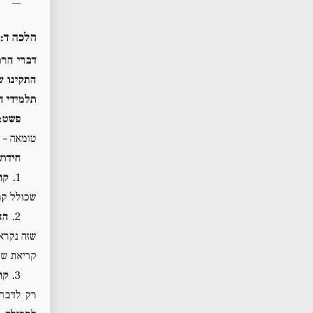
—
הלכה ד: 
דברי הרמ
התקינו ש
תלמידי ח
פשט:
טומאה – א
חידוש
1.
קו
שכולל קר
2.
הא
שזה נקרא
קריאת שמ
3.
קו
רק לדבר