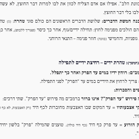
ונת הלב”. אפילו אם אדם הצליח לכוון את לבו למרות דבר החוצץ, לא עשה 
לבו בלי דבר החוצץ.
נה חמשת הדברים:
שלושת הדברים הראשונים הם כולם סוגי
טהרה
:
טהר
(1)
ם הולכים מפנימה לחוץ: תחילה ידיים/גוף, אחר כך כיסוי
, אחר כ
(שצריך ללבוש)
גופניות, והחמישי
חוזר פנימה – התנאי הרוחני.
(כוונה)
: טהרת ידים – רחיצת ידיים לתפילה
המשך)
ב״ם:
רוחץ ידיו במים עד הפרק ואחר כך יתפלל.
צריך לרחוץ את הידיים במים עד “הפרק” לפני התפילה.
ים והסברות:
 פירוש “עד הפרק”?
אינו ברור
ברמב״ם מה פירוש “עד הפרק”. שתי דרכים:
י אצבעותיו
= עד המקום שבו האצבעות מחוברות לכף היד
(רק האצבעות, לא כף ה
ד.
 הזרוע
= עד פרק כף היד
. טוענים שהמילה “פרק” בלשון יחיד
(כף היד כולה)
.