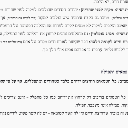
אורח חיים, לא הלכה.
יגרסיה: מקוה לפני שחרית]:
יהודים חסידים שהולכים למקוה לפני שחרית מ
. מוזכר גם בקצת אירוניה שיש הולכים למקוה
אך א
דיים ורגליים)
(כדי לקיים את הרמב״ם)
 שאינם הולכים למקוה לא מנסים לקיים לפחות את ההלכה הפשוטה של הרמב״ם ש
גרסיה: מנהג מוסלמי]:
גם מוסלמים נוהגים לרחוץ את רגליהם לפני התפילה, ו
רח חיים לעומת הלכה:
דבר שקשור לאורח חיים מסוים של אדם
(כמו הליכה בלי נע
ך ללבוש גלימה ערבית כי אברהם אבינו אולי הלך כך.
טמאים ותפילה
ב״ם:
כל הטמאים רוחצים ידיהם בלבד כטהורים ומתפללים. אף על פי שא
כל הטמאים צריכים רק לרחוץ את ידיהם כמו כל מתפלל – אינם צריכים לט
וה, טבילה אינה מעכבת תפילה.
:
זה מוכיח שרחיצת ידיים אין לה קשר לטומאה – יש לה קשר פשוט לידיים נקיות.