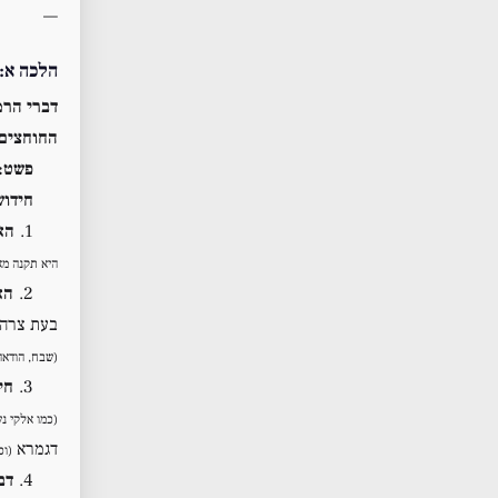
—
הלכה א:
דברי הרמ
החוחצים 
פשט:
חידוש
1.
הא
היא תקנה מא
2.
הא
בעת צרה
(שבח, הודאה
3.
חי
(כמו אלקי נ
דגמרא
(וכ
4.
דב