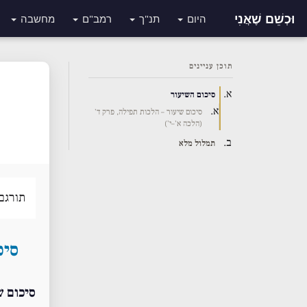
וּכְשֵׁם שֶׁאֲנִי
היום
תנ"ך
רמב"ם
מחשבה
תוכן עניינים
סיכום השיעור
סיכום שיעור – הלכות תפילה, פרק ד'
(הלכה א'–י')
תמלול מלא
תורגם
סיכ
סיכום ש