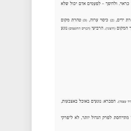
כראוי. ולהיפך – לפעמים אדם יכול שלא
ת ידים,
כיסוי ערוה,
טהרת מקום
(3)
(2)
ך המקום
. הרביעי
נוגע
(חיצוני)
(דברים החוצצים)
. הסברא: נוגעים באוכל באצבעות,
יד עצמה)
 מתייחסת לפרק הגדול יותר, לא ל״פרקי