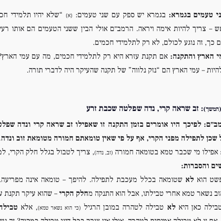
י טעמים בגמרא:
בגמרא יש ספק עם שני טעמים:
“שלא יהיו תלמידי חכמ
(א)
ש – צריך להיות אימה ויראה. הרמב״ם אולי הבין ששני הטעמים הם אותו רע
 כך, זה נוגע לכולם, לא רק לתלמידי חכמים.
י הארץ והתקנה:
אם תקנת עזרא היא רק לתלמידי חכמים, מה עם עמי הארץ? 
היות – עמי הארץ הם “נזק נלווה” של תקנה שהעיקר היה לדברי תורה.
: זב שראה קרי, נדה שפלטה שכבת זרע
המשך)
ב״ם:
לפיכך היו אומרים בזמן התקנה זו שאפילו זב שראה קרי ונדה שפ
 שכן לתפילה מפני הקרי, אף על פי שאין טומאתם חמורה מטומאת זוב ונדה.
אפילו מי שכבר טמא בטומאה חמורה
, צריך לטבול בגלל חלק הקרי, למ
(זב, נדה)
ים והסברות:
לא
שטומאה בכלל מעכבת לתפילה. להיפך – טומאה אינה מפריעה
זב נשאר טמא אחרי טבילתו, אבל הוא התנקה מ
חלק הקרי
– שהוא עיקר תקנת ע
לא
טבילה לטהרה במובן הרגיל
, אלא
טבילה
(כי הוא נשאר טמא)
 אם זו לא טבילה אמיתית לטהרה, אולי אין צורך בכל דיני טבילה במקוה? זה נ