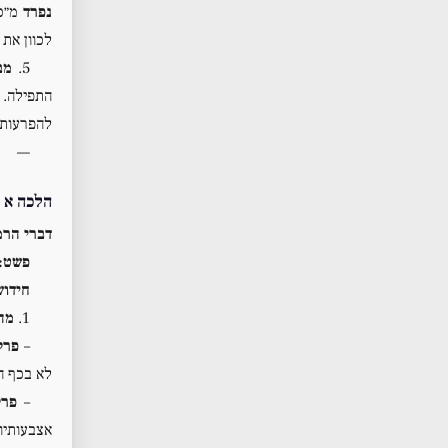
נפרד
מ״כו
לכוון את 
5.
מב
התפילה. ה
להפרעות 
—
הלכה א
(
דברי הרמ
פשט:
חידוש
1.
מה
–
פרק
לא בכף הי
–
פרק
אצבעותיו”