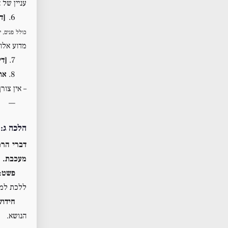
עניין של 
6.
[ד
כולל פנים, י
מדוע אלו
7.
[די
8.
או
– אין צור
—
הלכה ג: 
דברי הרמ
מעכבת.
פשט:
ללכת למק
חידוש
הנושא.