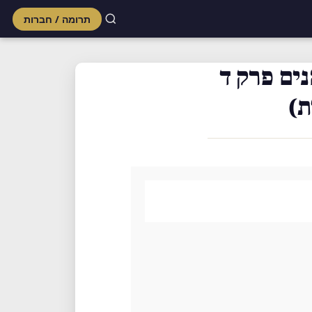
תרומה / חברות
Skip
to
ים פרק ד
content
ת)