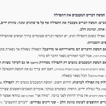
 חמשה דברים המעכבים את התפילה
ב״ם:
חמשה דברים מעכבין את התפילה אף על פי שהגיע זמנה: טהרת ידים, 
אותו, וכוונת הלב.
אפילו כשזמן התפילה הגיע, יש חמשה דברים שעומדים בדרך ועושים שהתפילה 
ים והסברות:
ם חמשת הדברים הם מדאורייתא או מדרבנן?
השאלה נשאלת אך נשארת פתוחה
, אבל לגבי האחרים נשאר הדבר לא ברור.
וחרת יותר)
ם חמשת המעכבים נוגעים רק לתפילה מסודרת
או גם לעיקר מצוות ת
(דרבנן)
, האם הוא צריך גם את חמשת התנאים? ה
(שלפי הרמב״ם היא עיקר מצוות התפילה מהתורה)
? הכל נשאר כשאלה.
, שאלת צרכים)
לוק בין תפילה לברכות:
חידוש חשוב: חמשת המעכבים נוגעים רק ל
תפילה
(ש
בלי נטילת ידיים. הראיה: כשקמים בבוקר, אומרים הגאונים/ראשונים שצריך 
שמה)
אין צריך לרחוץ לפני ברכה. “מודה אני”
בוודאי אפשר לו
ך פוסק הרמב״ם)
(שאין בו שם)
רים החוצצים לעומת כוונת הלב – שני דינים נפרדים:
“דברים החוצצים”
(דב