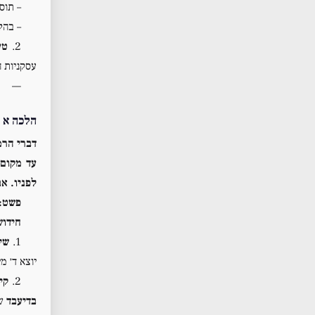
– תוס
– בהל
2.
טע
עסקניות ה
—
הלכה א
(
דברי הרמ
עד מקום 
לפניו. אב
פשט:
חידוש
1.
שי
יוצא ד׳ מילין = 72 דקות. אבל לשון הרמב״
2.
קי
בדיעבד
של