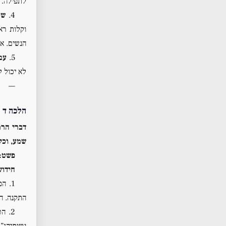
לתפילה.
4.
שנ
וקלות רא
הנשים. אם
5.
עמ
לא יכול ל
—
הלכה ד
(
דברי הרמ
שמע, וכל
פשט:
חידוש
1. הפשט הוא
התקנה. ה
2. הטבילה כאן היא
נשותיהן”.