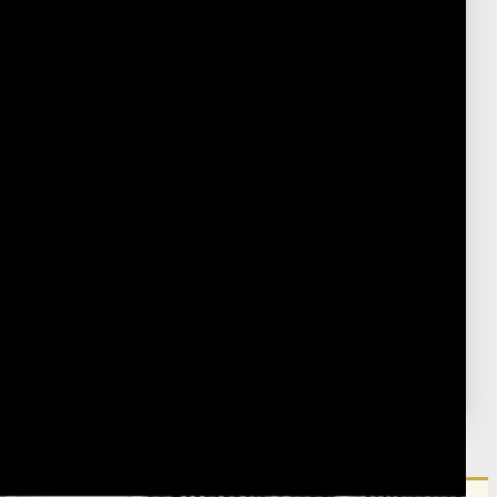
Uncategorized
Post Type
›
Youtube
פורסם:
ג' אדר ה'תשפ"ו
·
February 20, 2026
נערך:
ב' ניסן ה'תשפ"ו
·
March 20, 2026