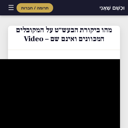
☰
וּכְשֵׁם שֶׁאֲנִי
תרומה / חברות
Skip
to
מהו ביקורת הבעש״ט על המקובלים
content
המכוונים ואינם שם – Video