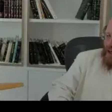
ות:
DR001
סם:
י"ד ניסן ה'תשפ"ו
·
April 1, 2026
תרומה
תמכו בהמשך הפצת שיעורים ותכנים
Donate