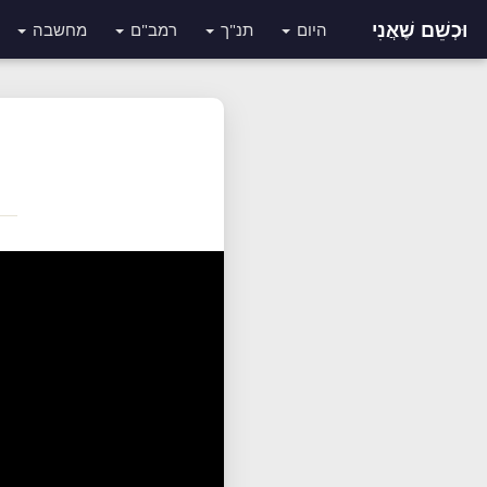
וּכְשֵׁם שֶׁאֲנִי
היום
תנ"ך
רמב"ם
מחשבה