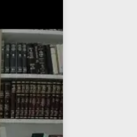
📌 This Shiur Also On
Listen to Audio
🎧
Watch on YouTube
📺
Read Transcript
📝
zed