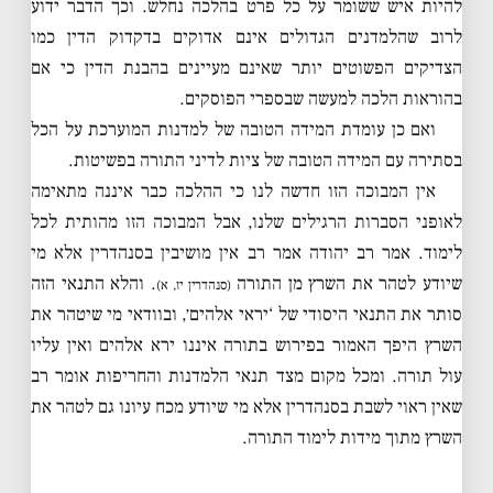
להיות איש ששומר על כל פרט בהלכה נחלש. וכך הדבר ידוע
לרוב שהלמדנים הגדולים אינם אדוקים בדקדוק הדין כמו
הצדיקים הפשוטים יותר שאינם מעיינים בהבנת הדין כי אם
בהוראות הלכה למעשה שבספרי הפוסקים.
ואם כן עומדת המידה הטובה של למדנות המוערכת על הכל
בסתירה עם המידה הטובה של ציות לדיני התורה בפשיטות.
אין המבוכה הזו חדשה לנו כי ההלכה כבר איננה מתאימה
לאופני הסברות הרגילים שלנו, אבל המבוכה הזו מהותית לכל
לימוד. אמר רב יהודה אמר רב אין מושיבין בסנהדרין אלא מי
שיודע לטהר את השרץ מן התורה
. והלא התנאי הזה
(סנהדרין יז, א)
סותר את התנאי היסודי של ‘יראי אלהים׳, ובוודאי מי שיטהר את
השרץ היפך האמור בפירוש בתורה איננו ירא אלהים ואין עליו
עול תורה. ומכל מקום מצד תנאי הלמדנות והחריפות אומר רב
שאין ראוי לשבת בסנהדרין אלא מי שיודע מכח עיונו גם לטהר את
השרץ מתוך מידות לימוד התורה.