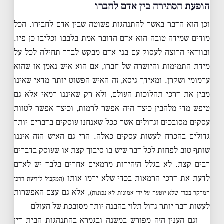
הופעת הסתירה בין אדם לחברו
וכן הוא הדבר באשר להתנהגות פשוטה שבין אדם לחבירו. הכל
מודים שמידה טובה הוא אדם הדובר אמת בלבבו וכליבו כן פיו.
ובוודאי הרוצה לעסוק עם בני אדם מבקש לברר תחילה לכל על
מידת התמימות והיושרה של חברו, אם הוא איש נאמן או שהוא
ערמומי ושקרן. ומאידך גיסא, זה האיש הפשוט יותר מדאי שאינו
מבין את דרכי תהלוכות העולם, ולא רק שאיננו רמאי אלא גם
טיפש מדי מלהבין כיצד היה אפשר לרמות, וכיצד אפשר לטוות
עסקים מסובכים וגדולים אשר ככל שאנחנו עוסקים בדברים יותר
גדולים בהכרח לעשות עסקים כאלה. הרי גם האיש הזה איננו
שותף טוב לפחות לכל דבר שיש בו סיבוך קצת או שעוסק בדברים
רבים קצת. לא בגלל הזהירות מרמאים אחרים בלבד יש לאדם
לדעת את דרכי הרמאות בכדי שלא ירמו אותו
(המקביל לידיעת דרכי
, אלא גם עצם האפשרות
המחקר בכדי שלא יוטעה על ידי אמונות לא נכונות)
לעשות דבר יותר גדול תלוי בהבנה יותר מסובכת של העולם
וגם הענין הזה מפורש במשנה ובגמרא בהתנהגות הבית דין