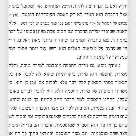
והרע ואם כן הנך רוצה להיות הרשע המוחלט. אף המקובל כאמת
אצל החברה הוא תמיד לא רק האמת העובדתית היבשה,
(אין מי
, אלא
שכועס על השואל על איזה פרט בלתי חשוב כמו כמה כנפיים יש למין רמש)
האמת שביסוד יצירת החברה וגם הטוב שבה מעוגן בסופו של דבר
באמת זו, כמו בחברה המאמינה שחוקיה ניתנו מאת האלים, הרי
מי שמערער על מציאות האלים הוא רשע עוד יותר עמוק ממי
שמערער על נתינת החוקים.
מאידך גיסא, גם מידת החכמה מוסכמת למידה טובה, וחלק
ממידת החכמה הוא מידת ביקורתיות שהוא לא לקבל את כל
הנאמר כפתי המאמין לכל דבר אלא לבדוק אם אכן כן הוא. כן
מטרתו הסופית של מידת החכמה הלא הוא להבין דברים באופן
שכלי, דהיינו להסכים למה הדבר חייב להיות כך כמות שהיא,
שהוא הבנה עצמית. הסיבות לכך גם מצד הסברה הפשוטה שאין
שום היגיון בדרישה לאמונה בדברים שאינם בדוקים ומי יבטיח לנו
שהם כך או מה הוא הסברא שמוסכמות החברה הם בדיוק האמת
מצד שהם מוסכמות. וגם מצד המוסכם ובוודאי בתוך כל דת או