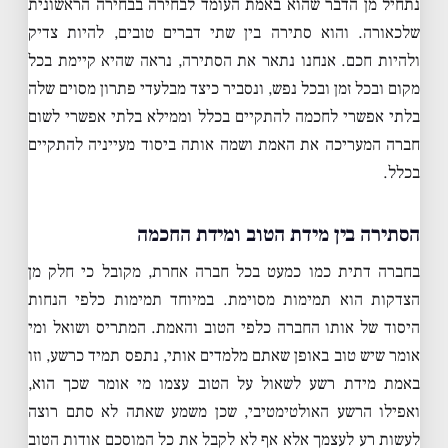
נתחיל מן הדבר שהוא באמת העומד לבחירה בבחירה הראשונית
שלכאורה. והוא סתירה בין שתי דברים טובים, להיות צדיק
ולהיות חכם. אנחנו נתאר את הסתירה, נראה שהיא קיימת בכל
מקום ובכל זמן ובכל נפש, ונסביר כיצד מבלעדי פתרון מסוים שלה
בלתי אפשרי לחכמה להתקיים בכלל וממילא בלתי אפשרי לשום
חברה המעריכה את האמת ושמה אותה ביסוד מעייניה להתקיים
בכלל.
הסתירה בין מידת הטוב ומידת החכמה
בחברה דתית כמו כמעט בכל חברה אחרת, מקובל כי חלק מן
הצדקות הוא תמימות מסוימת. במיוחד תמימות כלפי הנחות
היסוד של אותו החברה כלפי הטוב והאמת. המתריס ושואל ומי
אומר שיש טוב באופן שאתם מלמדים אותי, נתפס תמיד כרשע, וזו
באמת מידת רשע לשאול על הטוב עצמו מי אומר שכך הוא,
ואפילו הרשע האולטימטיבי, שכן משמע שאתה לא סתם רוצה
לעשות רע לעצמך אלא אף לא לקבל את כל המוסכם אודות הטוב