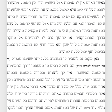
כאשר האדם אין לו סמכות אצל השומע הרי אין השומע מתעורר
לחכמה על ידי לעג אלא לזלזול במשמיע את הלעג או במי שלועגים
לו. לפעמים דווקא אם יש לו סמכות הרי זה יחריף בעיה זו ביתר
שאת. המבחן הוא אם הלעג הזה גרם אצל השומע לחשוב על עצם
המציאות ביתר רצינות, שאז זה יכול להיות טקטיקה מועילה ולו
בדרך הפרובוקציה, או להיפך גרם לו להתייחס אל מחקר
המציאות עצמה בזלזול שכן הוא כבר יודע את התשובה הנכונה
כביכול ואף יכול ללעוג לטועים.
כאן מקום גם להזכיר כי הנוהגים בלעג יתר שאיננו מוצדק
(כי
הם דווקא רבים מן מפמפמי ‘דרך התמימות
אם חינוכית לעתים כנ״ל)
והאמונה הפשוטה׳. אין לך ליצנות וכפירה באמונת חכמים
והחכמה יותר ממי שמלמד כל עת כי ‘כל החכמים הם טיפשים ואין
אחד מהם יודע כלל על מה הוא מדבר אלא הרבי שלנו׳. בין יהיו
אלה תלמידי חכמים בתורה שאינם דורכים בדרכו בין יהיו אלה
חכמים בחכמות אחרות הטורחים לפי דעתם ודרכם כל ימיהם על
גילוי עוד מעט דעת של המציאות. אמנם אפשר וצריך ונכון לבקר