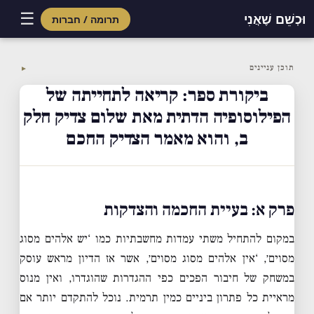
☰
וּכְשֵׁם שֶׁאֲנִי
תרומה / חברות
Skip
to
תוכן עניינים
▼
content
ביקורת ספר: קריאה לתחייתה של
הפילוסופיה הדתית מאת שלום צדיק חלק
ב, והוא מאמר הצדיק החכם
פרק א: בעיית החכמה והצדקות
במקום להתחיל משתי עמדות מחשבתיות כמו ‘יש אלהים מסוג
מסוים׳, ‘אין אלהים מסוג מסוים׳, אשר אז הדיון מראש עוסק
במשחק של חיבור הפכים כפי ההגדרות שהוגדרו, ואין מנוס
מראיית כל פתרון ביניים כמין תרמית. נוכל להתקדם יותר אם