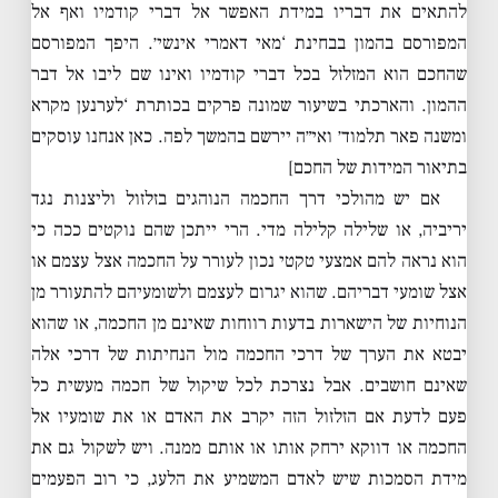
להתאים את דבריו במידת האפשר אל דברי קודמיו ואף אל
המפורסם בהמון בבחינת ‘מאי דאמרי אינשי׳. היפך המפורסם
שהחכם הוא המזלזל בכל דברי קודמיו ואינו שם ליבו אל דבר
ההמון. והארכתי בשיעור שמונה פרקים בכותרת ‘לערנען מקרא
ומשנה פאר תלמוד׳ ואי״ה יירשם בהמשך לפה. כאן אנחנו עוסקים
בתיאור המידות של החכם]
אם יש מהולכי דרך החכמה הנוהגים בזלזול וליצנות נגד
יריביה, או שלילה קלילה מדי. הרי ייתכן שהם נוקטים ככה כי
הוא נראה להם אמצעי טקטי נכון לעורר על החכמה אצל עצמם או
אצל שומעי דבריהם. שהוא יגרום לעצמם ולשומעיהם להתעורר מן
הנוחיות של הישארות בדעות רווחות שאינם מן החכמה, או שהוא
יבטא את הערך של דרכי החכמה מול הנחיתות של דרכי אלה
שאינם חושבים. אבל נצרכת לכל שיקול של חכמה מעשית כל
פעם לדעת אם הזלזול הזה יקרב את האדם או את שומעיו אל
החכמה או דווקא ירחק אותו או אותם ממנה. ויש לשקול גם את
מידת הסמכות שיש לאדם המשמיע את הלעג, כי רוב הפעמים