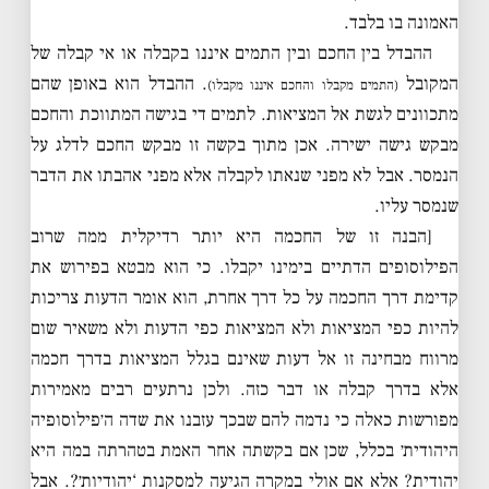
האמונה בו בלבד.
ההבדל בין החכם ובין התמים איננו בקבלה או אי קבלה של
המקובל
. ההבדל הוא באופן שהם
(התמים מקבלו והחכם איננו מקבלו)
מתכוונים לגשת אל המציאות. לתמים די בגישה המתווכת והחכם
מבקש גישה ישירה. אכן מתוך בקשה זו מבקש החכם לדלג על
הנמסר. אבל לא מפני שנאתו לקבלה אלא מפני אהבתו את הדבר
שנמסר עליו.
[הבנה זו של החכמה היא יותר רדיקלית ממה שרוב
הפילוסופים הדתיים בימינו יקבלו. כי הוא מבטא בפירוש את
קדימת דרך החכמה על כל דרך אחרת, הוא אומר הדעות צריכות
להיות כפי המציאות ולא המציאות כפי הדעות ולא משאיר שום
מרווח מבחינה זו אל דעות שאינם בגלל המציאות בדרך חכמה
אלא בדרך קבלה או דבר כזה. ולכן נרתעים רבים מאמירות
מפורשות כאלה כי נדמה להם שבכך עזבנו את שדה ה׳פילוסופיה
היהודית׳ בכלל, שכן אם בקשתה אחר האמת בטהרתה במה היא
יהודית? אלא אם אולי במקרה הגיעה למסקנות ‘יהודיות׳?. אבל