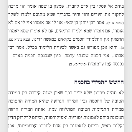
ביחס אל עסקי בין אדם לחברו. שמעון בן שטח אומר הוי מרבה
לחקור את העדים והוי זהיר בדבריך שמא מתוכם ילמדו לשקר
. אמר רבן יוחנן בן זכאי: אוי לי אם אומרו אוי לי אם לא
(אבות א, ט)
אומרו, אם אומרו שמא ילמדו הרמאים, אם לא אומרו שמא יאמרו
הרמאין אין התלמידי חכמים בקיאים במעשה ידינו.
(בבא בתרא פט,
. והוא אכן מפורש גם באשר לבעיית הלימוד בכלל. אמר רבי
ב)
אבהו.. אני חכמה שכנתי ערמה, כיון שנכנסה חכמה באדם –
נכנסה עמו ערמומית
(סוטה כא, ב)
החשש התמידי בחכמה
לא תהיה פתרון שלא יכיר בכך שאכן ישנה קירבה בין המידה
הטובה של החכמה ובין המידה הגרועה שהיא המידה ההפוכה
ממידת התמימות הטובה המתלווה עמה. אותה המידה הרעה
המכונה ביחס לאמונות יסודיות ‘אפיקורסות׳, וביחס לדקדוק הדין
‘קלות ראש׳, וביחס לנאמנות בין אדם לחברו ‘ערמומיות׳. אכן