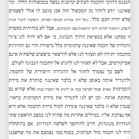
הנכנס לדרכי החכמה לעתים קרובות נכשל במכשולות הללו. ומי
שאיננו יודע ליזהר מן המכשול הזה אכן מוטב לו אולי לפעמים
שלא יהיה חכם כלל.
(ועל דרך אזהרת הכניסה לפרדס, והאיסור לימוד תורה
. אבל לא בזהירות מעשית
לנשים, והאיסור לגלות דרכי הרמאות בפני התמימים)
זו עסקנו אלא במציאת הדרך הנכונה, כי אם לא יהיה לנו ציור
והגדרה של חכמה שאיננה ערמומית כלל מיסודה הרי גם הזהירות
מחכמה יתירה לא תעזור לנו אלא להישאר טיפשים שלפחות אינם
אפיקורסים, אבל לא תעזור לנו להגיע אל החכמה הנכונה לעולם.
לשם כך נצטרך לחזור אל ההגדרה היסודית של החכמה,
ולהגדיר אותה באופן שלא זו בלבד שאיננה סותרת את מידת
התמימות
אלא שהיא גם
(אע״פ שנקל לפרשה ככה או להגיע אל הבעיה ככה)
מחזקת אותה. וכן יש לנו להגדיר את מידת התמימות כראוי,
שנבין שלא זו בלבד שאיננה עומדת למול מידת החכמה אלא היא
אף נצרכת אליו. במילים אחרות מה שהיה לנו במצב הראשון שתי
הגדרות מנוגדות, חייב להיהפך לשלשה הגדרות. אם בהתחלה
היה לנו חכמה מול תמימות, בסוף כמו נצמצם את מה שחשבנו