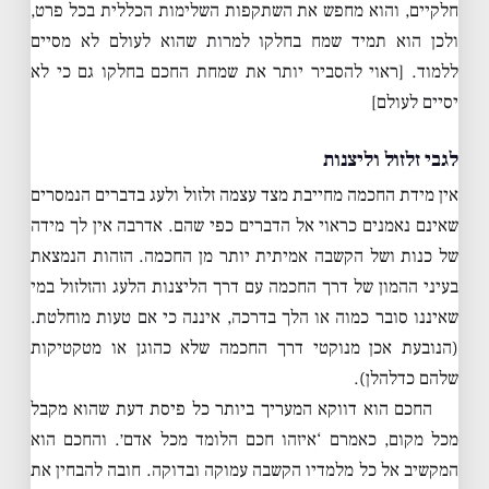
חלקיים, והוא מחפש את השתקפות השלימות הכללית בכל פרט,
ולכן הוא תמיד שמח בחלקו למרות שהוא לעולם לא מסיים
ללמוד. [ראוי להסביר יותר את שמחת החכם בחלקו גם כי לא
יסיים לעולם]
לגבי זלזול וליצנות
אין מידת החכמה מחייבת מצד עצמה זלזול ולעג בדברים הנמסרים
שאינם נאמנים כראוי אל הדברים כפי שהם. אדרבה אין לך מידה
של כנות ושל הקשבה אמיתית יותר מן החכמה. הזהות הנמצאת
בעיני ההמון של דרך החכמה עם דרך הליצנות הלעג והזלזול במי
שאיננו סובר כמוה או הלך בדרכה, איננה כי אם טעות מוחלטת.
(הנובעת אכן מנוקטי דרך החכמה שלא כהוגן או מטקטיקות
שלהם כדלהלן).
החכם הוא דווקא המעריך ביותר כל פיסת דעת שהוא מקבל
מכל מקום, כאמרם ‘איזהו חכם הלומד מכל אדם׳. והחכם הוא
המקשיב אל כל מלמדיו הקשבה עמוקה ובדוקה. חובה להבחין את