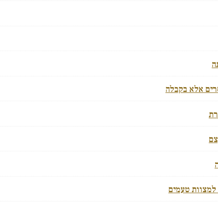
ה
רים אלא בקבלה
רת
צם
 למצוות טעמים