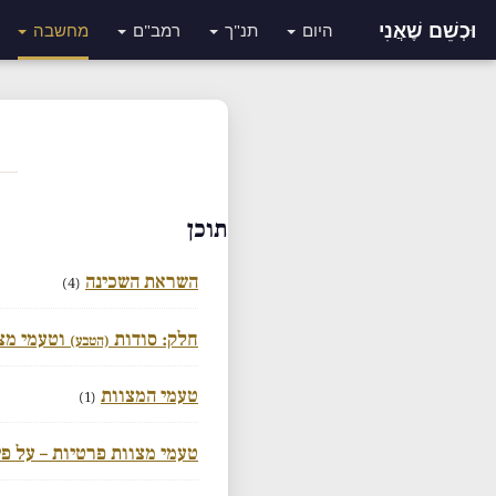
וּכְשֵׁם שֶׁאֲנִי
היום
תנ"ך
רמב"ם
מחשבה
תוכן
השראת השכינה
(4)
חלק: סודות
וטעמי מצ
(הטבע)
טעמי המצוות
(1)
טעמי מצוות פרטיות – על פ