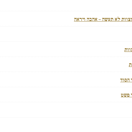
מצוות לא תעשה – אהבה ויראה
וות
ת
 הסוד
י פשט