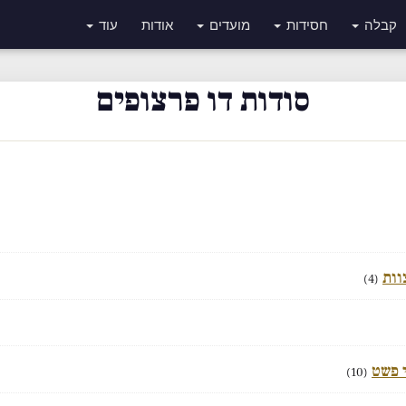
קבלה
חסידות
מועדים
אודות
עוד
סודות דו פרצופים
וות
(4)
י פשט
(10)