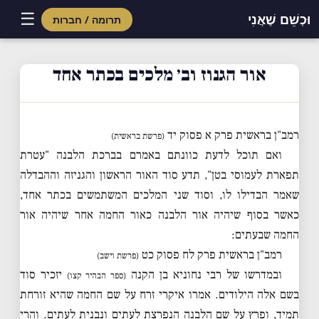
☰
וּכְשֵׁם שֶׁאֲנִי
תרומה / חברות
Skip
to
אור הגנוז וב׳ מלכים בכתר אחד
content
רמב"ן בראשית פרק א פסוק יד
(פרשת בראשית)
ואם תוכל לדעת כוונתם באמרם בברכת הלבנה "עטרת
תפארת לעמוסי בטן", תדע סוד האור הראשון והגניזה וההבדלה
שאמר הבדילו לו, וסוד שני המלכים המשתמשים בכתר אחד,
כאשר בסוף שיהיה אור הלבנה כאור החמה אחר שיהיה אור
החמה שבעתים:
רמב"ן בראשית פרק לח פסוק כט
(פרשת וישב)
ובמדרשו של רבי נחוניא בן הקנה
יזכיר סוד
(ספר הבהיר קצו)
בשם אלה הילודים. אמרו איקרי זרח על שם החמה שהיא זורחת
תמיד, ופרץ על שם הלבנה הנפרצת לעתים ונבנית לעתים. והרי