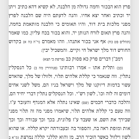
פרץ הוא הבכור וחמה גדולה מן הלבנה, לא קשיא דהא כתיב ויתן
יד וכתיב ואחר יצא אחיו. והנה לדעתם היה שם הלבנה לפרץ
מפני מלכות בית דוד, והיו תאומים כי הלבנה מותאמת בחמה,
והנה פרץ תאום לזרח הנותן יד, והוא בכור בכח עליון, כמו שאמר
אף אני בכור אתנהו. וזהו מאמרם
בקדוש
(תהלים פט כח)
(ר"ה כה א)
החודש דוד מלך ישראל חי וקיים. והמשכיל יבין:
רמב"ן דברים פרק כא פסוק כב
(פרשת כי תצא)
ותלית אתו – אמרו רבותינו
כל הנסקלין
(כב)
(סנהדרין מה ב)
נתלין. וזה שנאמר כי קללת אלהים תלוי, זלזולו של מלך, שהאדם
עשוי בדמות דיוקנו של מלך וישראל בניו הם, משל לשני אחים
דומים זה לזה וכו', לשון רש"י. וכל הנסקלים נתלין דברי יחיד הם,
והלכה כדברי חכמים
שאינו נתלה אלא המגדף והעובד ע"ז.
(שם)
וזה טעם כי קללת אלהים תלוי, שיאמרו מפני מה זה תלוי מפני
שבירך את השם, או שעבד ע"ז פלונית, בכך וכך עבודה וכך וכך
אות ומופת ראה בה, והספור בה ובעבודתה יקרא קללה. או שהוא
לשון זילזול כאשר הזכיר הרב, מן והוא קללני קללה נמרצת
(מ"א ב