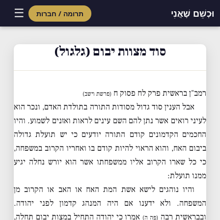
☰
וּכְשֵׁם שֶׁאֲנִי
תרומה / חברות
Skip
to
סוד מצוות יבום (גלגול)
content
רמב"ן בראשית פרק לח פסוק ח
(פרשת וישב)
אבל הענין סוד גדול מסודות התורה בתולדת האדם, ונכר הוא
לעיני רואים אשר נתן להם השם עינים לראות ואזנים לשמוע. והיו
החכמים הקדמונים קודם התורה יודעים כי יש תועלת גדולה
ביבום האח, והוא הראוי להיות קודם בו ואחריו הקרוב במשפחה,
כי כל שארו הקרוב אליו ממשפחתו אשר הוא יורש נחלה יגיע
ממנו תועלת:
והיו נוהגים לישא אשת המת האח או האב או הקרוב מן
המשפחה. ולא ידענו אם היה המנהג קדמון לפני יהודה.
ובבראשית רבה
אמרו כי יהודה התחיל במצות יבום תחלה,
(פה ה)