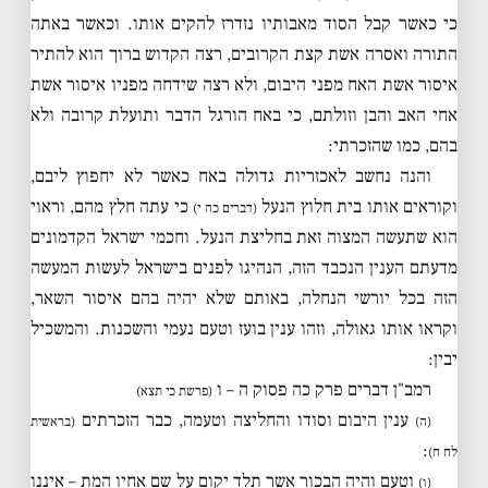
כי כאשר קבל הסוד מאבותיו נזדרז להקים אותו. וכאשר באתה
התורה ואסרה אשת קצת הקרובים, רצה הקדוש ברוך הוא להתיר
איסור אשת האח מפני היבום, ולא רצה שידחה מפניו איסור אשת
אחי האב והבן וזולתם, כי באח הורגל הדבר ותועלת קרובה ולא
בהם, כמו שהזכרתי:
והנה נחשב לאכזריות גדולה באח כאשר לא יחפוץ ליבם,
וקוראים אותו בית חלוץ הנעל
כי עתה חלץ מהם, וראוי
(דברים כה י)
הוא שתעשה המצוה זאת בחליצת הנעל. וחכמי ישראל הקדמונים
מדעתם הענין הנכבד הזה, הנהיגו לפנים בישראל לעשות המעשה
הזה בכל יורשי הנחלה, באותם שלא יהיה בהם איסור השאר,
וקראו אותו גאולה, וזהו ענין בועז וטעם נעמי והשכנות. והמשכיל
יבין:
רמב"ן דברים פרק כה פסוק ה – ו
(פרשת כי תצא)
ענין היבום וסודו והחליצה וטעמה, כבר הזכרתים
(ה)
(בראשית
:
לח ח)
וטעם והיה הבכור אשר תלד יקום על שם אחיו המת – איננו
(ו)