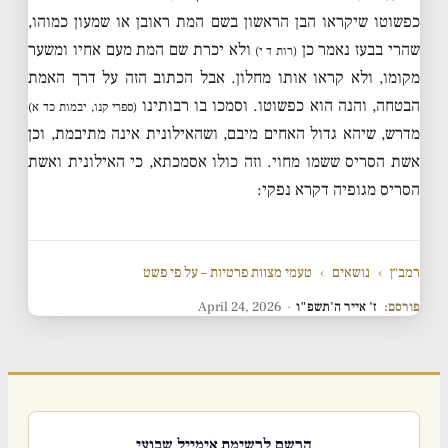
כפשוטו שיקראו הבן הראשון בשם המת ראובן או שמעון כמוהו,
שהרי בבעז נאמר כן
ולא יכרת שם המת מעם אחיו ומשער
(רות ד י)
מקומו, ולא קראו אותו מחלון. אבל הכתוב הזה על דרך האמת
הבטחה, והנה הוא כפשוטו. וסמכו בו רבותינו
(ספרי קנו, יבמות כד א)
מדרש, שיהא גדול האחים מיבם, ושהאילונית אינה מתיבמת, וכן
אשת הסריס ששמו מחוי. וזה כולו אסמכתא, כי האילונית ואשת
הסריס מגופיה דקרא נפקי:
רמב״ן
›
נושאים
›
טעמי מצוות פרטיות – על פי פשט
פורסם:
ז' אייר ה'תשפ"ו
·
April 24, 2026
הרשם לרשימת אימייל שבועי