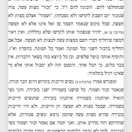
שנתחלפו להם. והכונה להם ז"ל, כי "זכור" מצות עשה, צוה
שנזכור יום השבת לקדשו ולא נשכחהו, "ושמור" אצלם מצות לא
תעשה, שכל מקום שנאמר השמר פן ואל אינו אלא לא תעשה
, יזהיר שנשמור אותו לקדשו שלא נחללהו, ואין ראוי
(עירובין צו א)
למשה שיחליף דברי השם ממצות עשה למצות לא תעשה. אבל אם
החליף בדבור השני וכל תמונה ואמר כל תמונה, בחסרון וא"ו,
והוסיף אותה בועל שלשים, וכן כל כיוצא בזה בשאר הדברות, אין
בכך כלום, כי הכל אחד. והטעם הזה לא יסבול אותו אלא מי
שאינו רגיל בתלמוד:
ומפורש אמרו
נשים חייבות בקדוש היום דבר תורה,
(ברכות כ ב)
שנאמר זכור ושמור, כל שישנו בשמירה ישנו בזכירה, והני נשי
הואיל ואיתנהו בשמירה איתנהו בזכירה, שהנשים חייבות
בשמירה, שבכל מצות לא תעשה הן חייבות, ולא היו חייבות
בזכירה שהיא מצות עשה שהזמן גרמא ונשים פטורות, אלא
שההיקש הזה מחייב אותן. ואני תמה אם נאמר זכור ושמור מפי
הגבורה, למה לא נכתב בלוחות הראשונות. ויתכן שהיה בלוחות