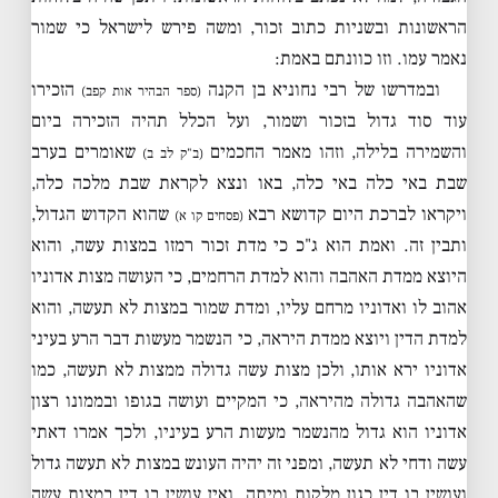
הראשונות ובשניות כתוב זכור, ומשה פירש לישראל כי שמור
נאמר עמו. וזו כוונתם באמת:
ובמדרשו של רבי נחוניא בן הקנה
הזכירו
(ספר הבהיר אות קפב)
עוד סוד גדול בזכור ושמור, ועל הכלל תהיה הזכירה ביום
והשמירה בלילה, וזהו מאמר החכמים
שאומרים בערב
(ב"ק לב ב)
שבת באי כלה באי כלה, באו ונצא לקראת שבת מלכה כלה,
ויקראו לברכת היום קדושא רבא
שהוא הקדוש הגדול,
(פסחים קו א)
ותבין זה. ואמת הוא ג"כ כי מדת זכור רמזו במצות עשה, והוא
היוצא ממדת האהבה והוא למדת הרחמים, כי העושה מצות אדוניו
אהוב לו ואדוניו מרחם עליו, ומדת שמור במצות לא תעשה, והוא
למדת הדין ויוצא ממדת היראה, כי הנשמר מעשות דבר הרע בעיני
אדוניו ירא אותו, ולכן מצות עשה גדולה ממצות לא תעשה, כמו
שהאהבה גדולה מהיראה, כי המקיים ועושה בגופו ובממונו רצון
אדוניו הוא גדול מהנשמר מעשות הרע בעיניו, ולכך אמרו דאתי
עשה ודחי לא תעשה, ומפני זה יהיה העונש במצות לא תעשה גדול
ועושין בו דין כגון מלקות ומיתה, ואין עושין בו דין במצות עשה