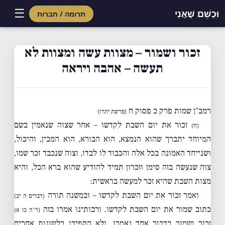
☰
וּכְשֵׁם שֶׁאֲנִי
תרומה / חברות
Skip
to
זכור ושמור – מצוות עשה ומצוות לא
content
תעשה – אהבה ויראה
רמב"ן שמות פרק כ פסוק ח
(פרשת יתרו)
זכור את יום השבת לקדשו – אחר שצוה שנאמין בשם
(ח)
המיוחד יתברך שהוא הנמצא, הוא הבורא, הוא המבין, והיכול,
ושנייחד האמונה בכל אלה והכבוד לו לבדו, וצוה שנכבד זכר שמו,
צוה שנעשה בזה סימן וזכרון תמיד להודיע שהוא ברא הכל, והיא
מצות השבת שהיא זכר למעשה בראשית:
ואמר זכור את יום השבת לקדשו – ובמשנה תורה
(דברים ה יב)
כתוב שמור את יום השבת לקדשו. ורבותינו אמרו בזה
(ר"ה כז א)
זכור ושמור בדבור אחד נאמרו, ולא הקפידו בלשונות אחרים