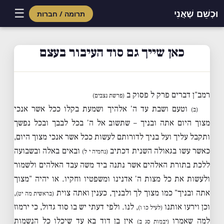
☰
וּכְשֵׁם שֶׁאֲנִי
תרומה / חברות
Skip
to
כאן שייך גם סוד העיבור בעצם
content
רמב"ן דברים פרק ל פסוק ב
(פרשת נצבים)
וטעם ושבת עד ה' אלהיך ושמעת בקלו ככל אשר אנכי
(ב)
מצוך היום אתה ובניך – שתשוב אל ה' בכל לבבך ובכל נפשך
ותקבל עליך ועל בניך לדורותם לעשות ככל אשר אנכי מצוך היום,
כאשר עשו בגאולה השנית דכתיב
ובאים באלה ובשבועה
(נחמיה י ל)
ללכת בתורת האלהים אשר נתנה ביד משה עבד האלהים ולשמור
ולעשות את כל מצות ה' אדנינו ומשפטיו וחקיו. או יהיה "מצוך
אתה ובניך" כמו מצוך לך ולבניך, כענין ואתה צוית
,
(בראשית מה יט)
וכן וירעו אותנו
, לנו. ולפי דעתי יש בו סוד גדול, כי ירמוז
(לעיל כו ו)
למה שאמרו
אין בן דוד בא עד שיכלו כל הנשמות
(יבמות סג ב)