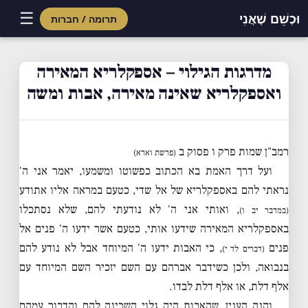
☰
וּכְשֵׁם שֶׁאֲנִי
תרומה / חברות
Skip
to
מדרגות הגילוי – אספקלריא המאירה
content
ואספקלריא שאינה מאירה, אבות ומשה
רמב"ן שמות פרק ו פסוק ב
(פרשת וארא)
ועל דרך האמת בא הכתוב כפשוטו ומשמעו, יאמר אני ה'
נראתי להם באספקלריא של אל שדי, כטעם במראה אליו אתודע
, ואותי אני ה' לא נודעתי להם, שלא נסתכלו
(במדבר יב ו)
באספקלריא המאירה שידעו אותי, כטעם אשר ידעו ה' פנים אל
פנים
, כי האבות ידעו ה' המיוחד אבל לא נודע להם
(דברים לד י)
בנבואה, ולכן כשידבר אברהם עם השם יזכיר השם המיוחד עם
אלף דלת, או אלף דלת לבדו.
והנה הענין, שהאבות היה גלוי השכינה להם והדבור עמהם