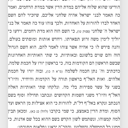
הודיעו שהוא שלוח אליהם במדת הדין אשר במדת הרחמים, ואמר
כה תאמר לבני ישראל אהיה שלחני אליכם, שיזכיר להם השם
האחד לבדו להורות על האחדות, ולכך צוהו עוד כה תאמר אל בני
ישראל ה' שלחני
, כי השם הזה הוא מדת רחמים, וידעו כי
(פסוק טו)
יוליך לימין משה זרוע תפארתו, ויחדש אותות ומופתים בעולם.
והנה פירש לו כי אהיה אשר צוהו לאמר להם, הוא השם הגדול
הזה והם שוים בלשונם ובאותיות, כי שתי האותיות האחרונות
שבשם הראשון הם הקודמות בזה, כי בראשון יורו על חכמת שלמה,
כדכתיב וה' נתן חכמה לשלמה
, ובזה יורו על חכמת
(מ"א ה כו)
אלהים. ואות האל"ף בראשון תורה על הקדמות והיחיד, והיו"ד
בשני על עשר ספירות בלי מה. ונלקחו שתי האותיות האלה
האל"ף והיו"ד משני השמות הקדושים ונכתבו תחילה וסוף בשם
הנכתב ונקרא באל"ף דל"ת, להורות כי הוא אצילות מן הראש ועד
הסוף, ומדת הדין באמצע, כי שמי בקרבו
. ומכאן תבין
(להלן כג כא)
למה קמצוהו, ונשתמש לשון הקדש בשם ההוא בכל שם אדנות, כי
ממנו כל הממשלה והשלטון. והקב"ה יראנו נפלאות מתורתו: