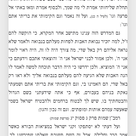
תחלת שליחותי אמרת לי מה שמך, ולבסוף אמרת ומאז באתי אל
פרעה וגו'
, ועל זה נאמר וגם הקימותי את בריתי אתם
(לעיל ה כג)
וגו':
גם המדרש הזה ענינו מתישב אחר המקרא, כי הוקשה להם
ז"ל, למה יזכיר נבואת האבות לפחות מעלתם בנבואה ולאמר שלא
נראה אליהם רק באל שדי, מה צורך היה לו זה, היה ראוי לומר
אני ה', ולכן אמור לבני ישראל אני ה' והוצאתי אתכם וידעתם כי
אני ה' המוציא. ולכן ידרשו כי היה הדבר תוכחה למשה לאמר לו
הנה האבות שלא הגיעה להם מעלתם בנבואה אליך ולא ראו רק
באל שדי, הם האמינו בי, וגם הקימותי את בריתי אתם ושמעתי
נאקת בניהם בעבורם, אף כי אתה שידעתני בשם הגדול
והבטחתיך בו, שיש לך לבטוח ברחמים ולהבטיח ישראל בשמי
שאעשה עמהם אותות ומופתים. וגם זה נכון והגון:
רמב"ן שמות פרק ג פסוק יג
(פרשת שמות)
ועל דעתי לא יסתפקו זקני ישראל במציאות הבורא כאשר
אמר הרב וחלילה, אבל זה השם תשובת שאלתו שפירשנו לך,