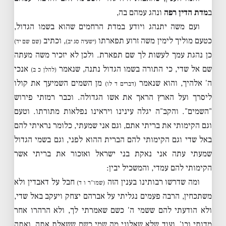
ב
מדת
הדין רפה
ונהג עמהם בה,
ועם משה יתנהג ויודע במדת הרחמים שהוא בשמו הגדול,
כטעם מוליך לימין משה זרוע תפארתו
, וכתיב
(ישעיה סג יב)
(שם שם יד)
כן נהגת עמך לעשות לך שם תפארת. ולכן לא יזכיר משה מעתה
שם אל שדי, כי התורה בשמו הגדול נתנה, שנאמר
אנכי
(להלן כ ב)
ה' אלהיך, והוא שנאמר
מן השמים השמיעך את קולו
(דברים ד לו)
ליסרך ועל הארץ הראך את אשו הגדולה. וכבר רמזתי פירוש
"השמים". והקב"ה יגלה עינינו ויראינו נפלאות מתורתו. וטעם
וגם הקימותי את בריתי אתם, וגם אני שמעתי, כלומר נראיתי להם
באל שדי וגם הקימותי להם הברית ההוא לפני, וגם בשמי הגדול
שמעתי עתה אני נאקת בני ישראל ואזכור את בריתי אשר
הקימותי להם עמדי, והמשכיל יבין:
ומה שדרשו רבותינו בענין הזה
חבל על דאבדין ולא
(שמו"ר ו ד)
משתכחין, הרבה פעמים נגליתי על אברהם יצחק ויעקב באל שדי,
ולא הודעתי להם ששמי ה' כשם שאמרתי לך, ולא הרהרו אחר
מדותי וכו', ועוד שלא שאלוני מה שמי כשם ששאלת אתה, ואתה