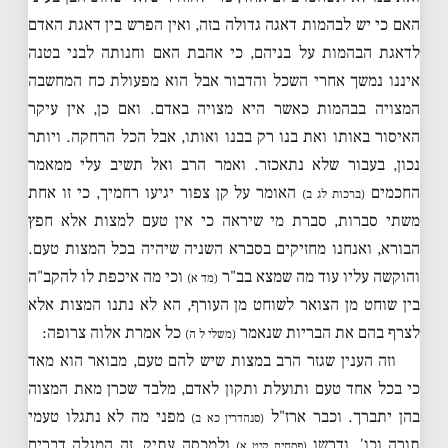
האם כי יש לבהמות דאגה גדולה בזה, ואין הפרש בין דאגת האדם
לדאגת הבהמות על בניהם, כי אהבת האם וחנותה לבני בטנה
איננו נמשך אחרי השכל והדבור אבל הוא מפעולת כח המחשבה
המצויה בבהמות כאשר היא מצויה באדם. ואם כן, אין עיקר
האיסור באותו ואת בנו רק בבנו ואותו, אבל הכל הרחקה. ויותר
נכון, בעבור שלא נתאכזר. ואמר הרב ואל תשיב עלי ממאמר
החכמים
האומר על קן צפור יגיעו רחמיך, כי זו אחת
(ברכות לג ב)
משתי סברות, סברת מי שיראה כי אין טעם למצות אלא חפץ
הבורא, ואנחנו מחזיקים בסברא השניה שיהיה בכל המצות טעם.
והוקשה עליו עוד מה שמצא בב"ר
וכי מה איכפת לו להקב"ה
(מד א)
בין שוחט מן הצואר לשוחט מן העורף, הא לא נתנו המצות אלא
לצרף בהם את הבריות שנאמר
כל אמרת אלוה צרופה:
(משלי ל ה)
וזה הענין שגזר הרב במצות שיש להם טעם, מבואר הוא מאד
כי בכל אחד טעם ותועלת ותקון לאדם, מלבד שכרן מאת המצוה
בהן יתברך. וכבר ארז"ל
מפני מה לא נתגלו טעמי
(סנהדרין כא ב)
תורה וכו', ודרשו
ולמכסה עתיק, זה המגלה דברים
(פסחים קיט א)