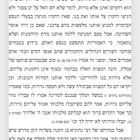
הוא רחמים ואינן אלא גזרות, לומר שלא חס האל על קן צפור ולא
הגיעו רחמיו על אותו ואת בנו, שאין רחמיו מגיעין בבעלי הנפש
הבהמית למנוע אותנו מלעשות בהם צרכנו, שאם כן היה אוסר
השחיטה, אבל טעם המניעה ללמד אותנו מדת הרחמנות ושלא
נתאכזר. כי האכזריות תתפשט בנפש האדם, כידוע בטבחים
שוחטי השורים הגדולים והחמורים שהם אנשי דמים זובחי אדם
אכזרים מאד, ומפני זה אמרו
טוב שבטבחים שותפו של
(קידושין פב א)
עמלק. והנה המצות האלה בבהמה ובעוף אינן רחמנות עליהם,
אלא גזירות בנו להדריכנו וללמד אותנו המדות הטובות. וכן
יקראו הם כל המצות שבתורה עשה ולא תעשה גזירות, כמו שאמרו
במשל המלך שנכנס למדינה אמרו לו עבדיו גזור
(מכילתא בחדש ו)
עליהם גזירות, אמר להם כשיקבלו מלכותי אגזור עליהם גזירות,
כך אמר הקדוש ברוך הוא קבלתם מלכותי אנכי ה' אלהיך
(שמות כ
, קבלו גזירותי לא יהיה לך וכו'
:
ב)
(שם פסוק ג)
אבל במדרשו של רבי נחוניא בן הקנה בשלוח הקן מדרש שיש
במצוה סוד, אמר רבי רחמאי מאי דכתיב שלח תשלח את האם ולא