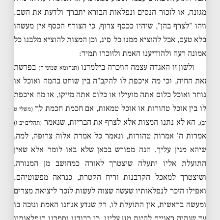
מגונה, או לזכור הנסים ונפלאות הבורא יתברך ולדעת את השם.
וזהו "לצרף בהן", שיהיו ככסף צרוף, כי הצורף הכסף אין מעשהו
בלא טעם, אבל להוציא ממנו כל סיג, וכן המצות להוציא מלבנו כל
אמונה רעה ולהודיענו האמת ולזוכרו תמיד:
ולשון זו האגדה עצמה הוזכרה בילמדנו
בפרשת
(תנחומא שמיני ח)
זאת החיה, וכי מה איכפת לו להקב"ה בין שוחט בהמה ואוכל או
נוחר ואוכל כלום אתה מועילו או כלום אתה מזיקו, או מה איכפת
לו בין אוכל טהורות או אוכל טמאות, אם חכמת חכמת לך
(משלי ט
, הא לא נתנו המצות אלא לצרף את הבריות, שנאמר
יב)
(תהלים יב ז)
אמרות ה' אמרות טהורות, ונאמר כל אמרת אלוה צרופה, למה,
שיהא מגין עליך. הנה מפורש בכאן שלא באו לומר אלא שאין
התועלת אליו יתעלה שיצטרך לאורה כמחושב מן המנורה,
ושיצטרך למאכל הקרבנות וריח הקטרת, כנראה מפשוטיהם.
ואפילו הזכר לנפלאותיו שעשה שצוה לעשות לזכר ליציאת מצרים
ומעשה בראשית, אין התועלת לו, רק שנדע אנחנו האמת ונזכה בו
עד שנהיה ראויים להיות מגן עלינו, כי כבודנו וספרנו בנפלאותיו