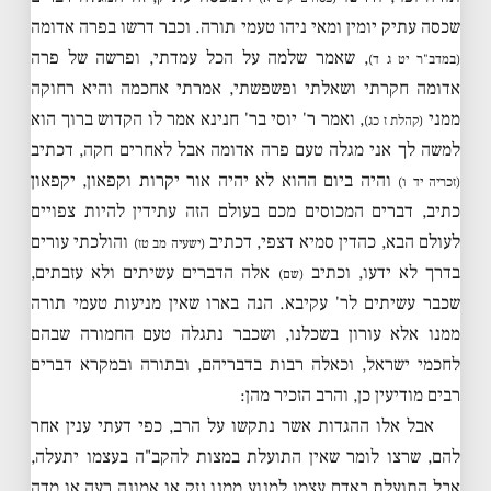
שכסה עתיק יומין ומאי ניהו טעמי תורה. וכבר דרשו בפרה אדומה
, שאמר שלמה על הכל עמדתי, ופרשה של פרה
(במדב"ר יט ג ד)
אדומה חקרתי ושאלתי ופשפשתי, אמרתי אחכמה והיא רחוקה
ממני
, ואמר ר' יוסי בר' חנינא אמר לו הקדוש ברוך הוא
(קהלת ז כג)
למשה לך אני מגלה טעם פרה אדומה אבל לאחרים חקה, דכתיב
והיה ביום ההוא לא יהיה אור יקרות וקפאון, יקפאון
(זכריה יד ו)
כתיב, דברים המכוסים מכם בעולם הזה עתידין להיות צפויים
לעולם הבא, כהדין סמיא דצפי, דכתיב
והולכתי עורים
(ישעיה מב טז)
בדרך לא ידעו, וכתיב
אלה הדברים עשיתים ולא עזבתים,
(שם)
שכבר עשיתים לר' עקיבא. הנה בארו שאין מניעות טעמי תורה
ממנו אלא עורון בשכלנו, ושכבר נתגלה טעם החמורה שבהם
לחכמי ישראל, וכאלה רבות בדבריהם, ובתורה ובמקרא דברים
רבים מודיעין כן, והרב הזכיר מהן:
אבל אלו ההגדות אשר נתקשו על הרב, כפי דעתי ענין אחר
להם, שרצו לומר שאין התועלת במצות להקב"ה בעצמו יתעלה,
אבל התועלת באדם עצמו למנוע ממנו נזק או אמונה רעה או מדה