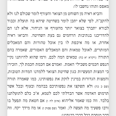
מאפס ותוהו נחשבו לו:
והביא ראיה מן השוחט מן הצואר והעורף לומר שכולם לנו ולא
להקב"ה, לפי שלא יתכן לומר בשחיטה שיהא בה תועלת וכבוד
לבורא יתברך בצואר יותר מהעורף או הניחור, אלא לנו הם
להדריכנו בנתיבות הרחמים גם בעת השחיטה. והביאו ראיה
אחרת, או מה איכפת לו בין אוכל טהורות והם המאכלים
המותרים, לאוכל טמאות והם המאכלים האסורים, שאמרה בהם
התורה
טמאים המה לכם, ורמז שהוא להיותנו נקיי
(ויקרא יא כח)
הנפש חכמים משכילי האמת. ואמרם אם חכמת חכמת לך, הזכירו
כי המצות המעשיות כגון שחיטת הצואר ללמדנו המדות הטובות,
והמצות הגדורות במינין לזקק את נפשותינו, כמו שאמרה תורה
ולא תשקצו את נפשותיכם בבהמה ובעוף ובכל אשר
(שם כ כה)
תרמוש האדמה אשר הבדלתי לכם לטמא, א"כ כלם לתועלתנו
בלבד. וזה כמו שאמר אליהוא
אם חטאת מה תפעל בו
(איוב לה ו)
ורבו פשעיך מה תעשה לו, ואמר
או מה מידך יקח. וזה
(שם פסוק ז)
דבר מוסכם בכל דברי רבותינו: