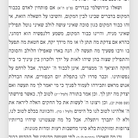
ושאלו בירושלמי בנדרים
אם פותחין לאדם בכבוד
(פ"ט ה"א)
המקום בדברים שבינו לבין המקום, והשיבו על השאלה הזאת, אי
זהו כבוד המקום כגון סוכה שאיני עושה לולב שאיני נוטל תפילין
שאיני מניח, והיינו כבוד המקום, משמע דלנפשיה הוא דמהני,
כהדא אם צדקת מה תתן לו או מה מידך יקח, אם חטאת מה תפעל
בו ורבו פשעיך מה תעשה לו. הנה בארו שאפילו הלולב והסוכה
והתפילין שצוה בהן שיהו לאות על ידך ולזכרון בין עיניך כי ביד
חזקה הוציאך ה' ממצרים, אינן לכבוד ה' יתברך, אבל לרחם על
נפשותינו. וכבר סדרו לנו בתפלת יום הכפורים, אתה הבדלת
אנוש מראש ותכירהו לעמוד לפניך כי מי יאמר לך מה תעשה ואם
יצדק מה יתן לך. וכן אמר בתורה
לטוב לך, כאשר פירשתי
(לעיל י יג)
, וכן ויצונו ה' לעשות את כל החקים האלה ליראה את
(שם פסוק יב)
ה' אלהינו לטוב לנו כל הימים
. והכוונה בכלם לטוב לנו,
(לעיל ו כד)
ולא לו יתברך ויתעלה, אבל כל מה שנצטוינו שיהיו בריותיו
צרופות ומזוקקות בלא סיגי מחשבות רעות ומדות מגונות:
וכן מה שאמרו
לפי שעושה מדותיו של הקדוש ברוך
(ברכות לג ב)