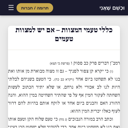
☰
וּכְשֵׁם שֶׁאֲנִי
תרומה / חברות
Skip
to
כללי טעמי המצוות – אם יש למצוות
content
טעמים
רמב"ן דברים פרק כב פסוק ו
(פרשת כי תצא)
כי יקרא קן צפור לפניך – גם זו מצוה מבוארת מן אותו ואת
(ו)
בנו לא תשחטו ביום אחד
. כי הטעם בשניהם לבלתי
(ויקרא כב כח)
היות לנו לב אכזרי ולא נרחם, או שלא יתיר הכתוב לעשות
השחתה לעקור המין אף על פי שהתיר השחיטה במין ההוא, והנה
ההורג האם והבנים ביום אחד או לוקח אותם בהיות להם דרור
לעוף כאלו יכרית המין ההוא:
וכתב הרב במורה הנבוכים
כי טעם שלוח הקן וטעם אותו
(ג מח)
ואת בנו לא תשחטו ביום אחד, כדי להזהיר שלא ישחוט הבן בעיני