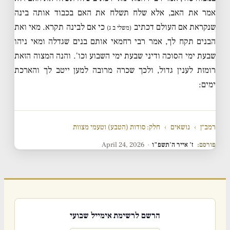
אמר את האב, אלא שלח תשלח את האם בכבוד אותה בינה
שנקראת אם העולם דכתיב
כי אם לבינה תקרא. מאי ואת
(משלי ב ג)
הבנים תקח לך, אמר רבי רחמאי אותם בנים שגדלה ומאי ניהו
שבעת ימי הסוכה ודיני שבעת ימי השבוע וכו'. והנה המצוה הזאת
רומזת לענין גדול, ולכך שכרה מרובה למען ייטב לך והארכת
ימים:
רמב״ן
›
נושאים
›
חלק: סודות (הטבע) וטעמי מצוות
פורסם:
ז' אייר ה'תשפ"ו
·
April 24, 2026
הרשם לרשימת אימייל שבועי