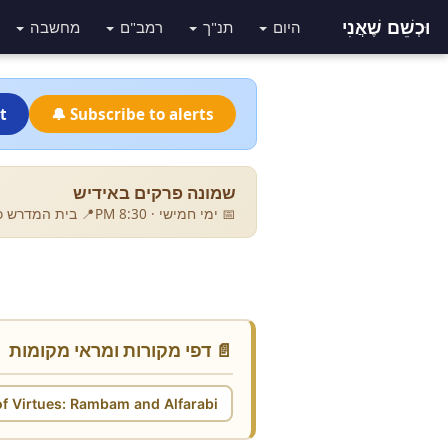
וּכְשֵׁם שֶׁאֲנִי
היום
תנ"ך
רמב"ם
מחשבה
t
🔔 Subscribe to alerts
שמונה פרקים באידיש
📅 ימי חמישי · 8:30 PM
בית המדרש כתר 
📄 דפי מקורות ומראי מקומות
of Virtues: Rambam and Alfarabi