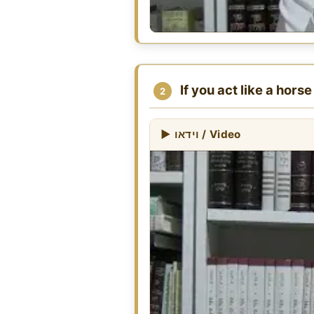
If you act like a hors
2
▶ וידאו / Video