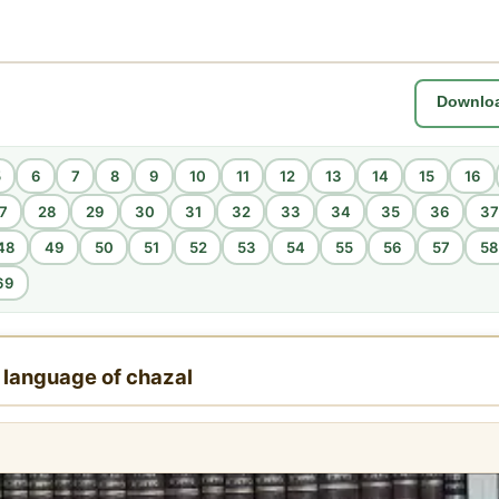
5
6
7
8
9
10
11
12
13
14
15
16
7
28
29
30
31
32
33
34
35
36
37
48
49
50
51
52
53
54
55
56
57
58
69
e language of chazal