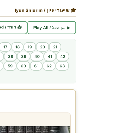
🎓 שיעורי עיון / Iyun Shiurim
📥 הורד / Download
▶ נגן הכל / Play All
17
18
19
20
21
38
39
40
41
42
59
60
61
62
63