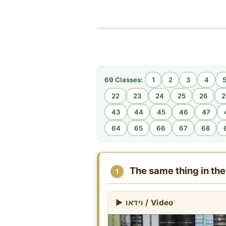
69 Classes:
1
2
3
4
22
23
24
25
26
2
43
44
45
46
47
64
65
66
67
68
The same thing in th
1
▶ וידאו / Video