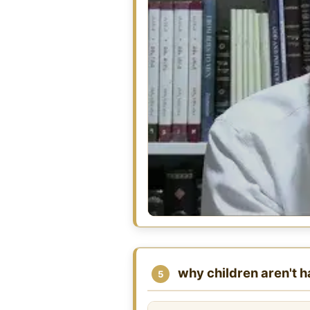
why children aren't 
5