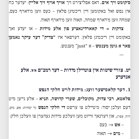
ס׳קומט זיך אים.
דאס אפליצירט זיך
אויך אויף זיך אליין
: יעדער כח
אין נפש זאל באקומען זיין ריכטיגן פלאץ – כעס ווען מ׳דארף כעס,
שמחה ווען מ׳דארף שמחה, תאוה ווען מ׳דארף תאוה.
צדקות = די קאארדינאציע פון אלע מידות
– אז יעדע זאך
באקומט זיין ריכטיגן פלאץ. דערפאר איז
“צדיק” דער עיקר נאמען
פאר א גוטן מענטש
– א “just” מענטש.
—
יט. צוויי שיטות אין צוטיילן מידות – דער רמב״ם vs. אלע
אנדערע
1. דער קלאסישער וועג: מידות לויט חלקי הנפש
פלאטא, רבי צדוק, מקובלים, שערי קדושה, תניא
– אלע גייען מיט
דעם זעלבן יסוד: מ׳טיילט צו ערשט
די חלקי הנפש
(ד׳ יסודות: אש, מים,
, און דערנאך ווייזט מען וועלכע מידות געהערן צו וועלכן חלק:
רוח, עפר)
–
אש
→ כעס
–
מים
→ תאוה