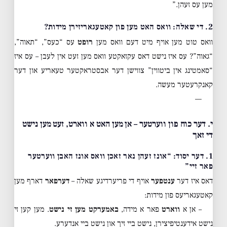
מען עס זעהן.”
2. די שאלה: וואס האט מען פון קאטעגאריזירן מידות?
וואס טוט מען אויף מיט דעם וואס מען
רופט
עס “כעס”, “תאוה”,
“גאוה”? עס איז נישט דאס עקזאקטע וואס מען זעט אין לעבן – עס איז
“סאמטינג אין ביטווין” צווישן דער אבסטראקטער טעאריע און דער
קאנקרעטער מעשה.
—
י. דער כוח פון ווערטער – אן מען האט א ווארט, זעט מען נישט
די זאך
1. דער יסוד: “אונז זעהן נאר זאכן וואס אונז האבן ווערטער
פאר זיי”
דאס איז דער
ענטפער
אויף די פריערדיגע שאלה –
דערפאר
דארף מען
קאטעגאריעס פון מידות:
– אן א
ווארט
פאר א מידה,
באמערקט מען זי נישט
. מען קען זי
נישט אידענטיפיצירן, נישט ביי זיך און נישט ביי אנדערע.