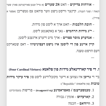
–
אורחות צדיקים
– האט
28 שערים
(א טייל זענען פארקערטע פארן: שער
. קיינער ווייסט נישט ווער ס׳האט עס געשריבן
הגאוה / שער הענוה)
(אפשר א
.
פרוי?)
–
חובת הלבבות
– האט אויך א ליסט פון מידות.
–
י״ג מידות הרחמים
– נאך א באקאנטע ליסט.
–
אנדערע מוסר ספרים
– אויך מיט זייערע אייגענע ליסטן.
קיין איינע פון די ליסטן איז נישט דעפיניטיוו
– דאס שטארקט
דעם הויפט-טענה.
—
ז. די פיר קארדינאלע מידות פון פלאטא
(Four Cardinal Virtues)
ביי די
גריכן
איז געווען א זייער מקובל׳דיגע ליסט פון
פיר עיקר מידות
טובות
:
(פון פלאטא׳ס “Republic”)
1.
טעמפערענס / סאפראסינע
– פרישות
(σωφροσύνη)
(מעסיגקייט)
2.
קארעדזש
– אומץ / גבורה
3.
וויזדאם
– חכמה