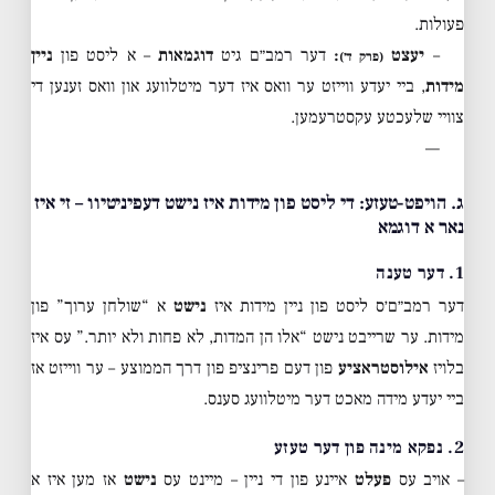
פעולות.
–
יעצט
:
דער רמב״ם גיט
דוגמאות
– א ליסט פון
ניין
(פרק ד׳)
מידות
, ביי יעדע ווייזט ער וואס איז דער מיטלוועג און וואס זענען די
צוויי שלעכטע עקסטרעמען.
—
ג. הויפט-טעזע: די ליסט פון מידות איז נישט דעפיניטיוו – זי איז
נאר א דוגמא
1. דער טענה
דער רמב״ם׳ס ליסט פון ניין מידות איז
נישט
א “שולחן ערוך” פון
מידות. ער שרייבט נישט “אלו הן המדות, לא פחות ולא יותר.” עס איז
בלויז
אילוסטראציע
פון דעם פרינציפ פון דרך הממוצע – ער ווייזט אז
ביי יעדע מידה מאכט דער מיטלוועג סענס.
2. נפקא מינה פון דער טעזע
– אויב עס
פעלט
איינע פון די ניין – מיינט עס
נישט
אז מען איז א