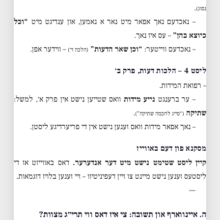
.
נסוג)
– נאכדעם נאך אפאר מיט נאר א נאמען, און ענדיגט מיט
“וכל
כיוצא בהן”
– עס איז נאך.
– נאכדעם ווייטער:
“וכן שאר הדעות”
– ווידער אפן.
(הלכה ד׳)
ליסט 4 – הלכות דעות, פרק ב׳
– רפואת המידות.
– ער ברענגט
נייע מידות
וואס שטייען נישט אין פרק א׳, למשל:
שתיקה
.
(“סייג לחכמה שתיקה”)
– נאך אפאר מידות וואס זענען נישט אין די פריערדיגע ליסטן.
מסקנא פון דעם באווייז
קיין ליסט שטימט נישט מיט דער אנדערער.
דאס באווייזט אז די
ליסטעס זענען נישט מיינט צו זיין דעפיניטיוו – זיי זענען בלויז דוגמאות.
—
ה. איינווארף און תשובה: צי איז דאס ווי תרי״ג מצוות?