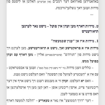
באהאנדלען פארוואס דער רמב״ם
האלטן אז ליסטס פון
(און אנדערע)
מידות זענען דאך נוצלעך/וויכטיג.
—
ט. מידות דארף מען זעהן אין פועל – נישט נאר לערנען
תיאורעטיש
1. מידות איז אן “ענין שבמעשה”
מידות איז א פראקטישע זאך, נישט א תיאורעטישע.
מען לערנט זיך
נישט מידות פון “תורה׳ס”
אליין –
מען דארף עס זעהן
(שיעורים/ספרים)
בפועל ממש
.
– כללים וועגן מידות
זענען צו אבסטראקט –
(ווי “זיי נישט קיין בעל כעס”)
עס איז א “העכערע לעוועל פון הפשטה” וואס העלפט נישט גענוג.
– וואס
יא
העלפט:
זעהן
ווי א מענטש רעגט זיך נישט אויף אין דער
ריכטיגער צייט, אויפ׳ן ריכטיגן אופן – דאן קען מען זיך אויסלערנען אז
דאס פירט צו א בעסער לעבן.
– דער “דרך הממוצע” איז נאר א
טעאריע
– “הלכה למעשה דארף