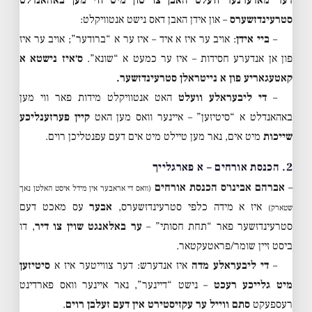
סטרעינדזשערס
– און אידן האבן דאס נישט אנטוויקלט:
–
ביי אידן
: אויב ער איז א איד – איז ער א “ברודער”; אויב ער איז
פון אן אנדערע חסידות – איז ער כמעט א “שונא”.
ס׳איז נישטא א
קאטעגאריע פון א נייטראלן סטרעינדזשער.
–
די ליבעראלע וועלט
האט אנטוויקלט מידות פאר ווי מען
באהאנדלט א “סיטיזען” – איינער וואס מען האט
קיין פערזענליכע
שייכות
מיט אים, נאר מען טיילט מיט אים דעם עפנטליכן רוים.
2. הכנסת אורחים – א פארגלייך
–
אברהם אבינו׳ס הכנסת אורחים
(וואס די אראבער אין מידל איסט האלטן נאך
איז א מידה כלפי סטרעינדזשערס,
אבער
עס מאכט דעם
שטארק)
סטרעינדזשער פאר “תחת חסותי” –
ער באלאנגט שוין צו דיר
, דו
ביסט זיין שומר/פראטעקטאר.
–
די ליבעראלע מדה
איז אנדערש: דער צווייטער איז א
סיטיזען
מיט גלייכע רעכט
– נישט “דיינער”, נאר איינער וואס פארדינט
רעספעקט
סתם ווייל ער עקזיסטירט אין דעם זעלבן רוים
.