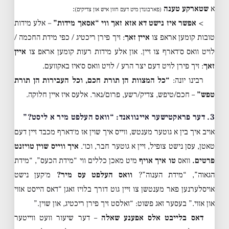
א
שטארקע טענה
:
(פארבונדן מיט דעם חזון איש און צדיקים)
>
אפשר איז נישט דא אזא זאך ווי “אסאך מידות”
– אלע מידות
טובות קומען אראפ צו
איין זאך
: זיך פירן ריכטיג / כפי מידת החכמה /
לויט וואס ס׳דארף צו זיין. און אלע מידות רעות קומען אראפ צו
איין
זאך
: זיך פירן לויט דעם יצר הרע / לויט וואס ס׳איז באקוועם.
רבינו יונה:
“כל המצוות הן תורת חכם, וכל העבירות הן תורת
טפש”
– חכם/טיפש, צדיק/רשע, פרום/נאר. אלעס איז איין חלוקה.
3. דער פראקטישער איינוואנד: “וואס העלפט מיר א ליסט?”
אויב איך בין א גוטער מענטש, ווייס איך שוין אז מ׳דארף מכבד זיין דעם
טאטן, עסן נישט צופיל, זיין א גוטער חבר, וכו׳.
איך ווייס שוין טויזנט
פרטים.
וואס
טו איך אויף
מיט מאכן כללים ווי “מידת הכעס”, “מידת
הגאוה”, “מידת הענוה”?
וואס העלפט עס מיר?
מ׳קען נישט
אויסלערנען פאר מענטשן צו זיין גוט דורך בלויז זאגן “דאס הייסט אזוי
און אזוי.” בעסער זאג פשוט: “זאלסט זיך פירן ריכטיג, און שוין.”
דאס בלייבט אלס אפענע שאלה
– דער שיעור וועט ווייטער