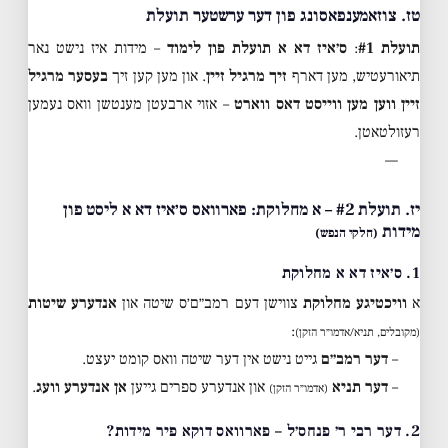
טז. צוזאמענפאסונג פון דער ערשטער תועלת
תועלת #1
:
ס׳איז דא א תועלת פון לימוד
– מידות איז נישט נאר
תיאורעטיש, מען דארף
זיך מרגיל זיין
. און מען קען זיך
בעסער מרגיל
זיין ווען מען ווייסט דאס ווארט
– אזוי ארבעטן מענטשן וואס נעמען
רעזולטאטן.
—
יז. תועלת #2 – א מחלוקת: פארוואס ס׳איז דא א ליסט פון
מידות
(חלקי הנפש)
1. ס׳איז דא א מחלוקת
א
וויכטיגע מחלוקת
צווישן דעם רמב״ם׳ס שיטה און
אנדערע שיטות
:
(מקובלים, תניא/אדמו״ר הזקן)
–
דער רמב״ם
גייט נישט אין דער שיטה וואס קומט יעצט.
–
דער תניא
און אנדערע ספרים גייען
אן אנדערע וועג
.
(אדמו״ר הזקן)
2. דער רבי ר׳ פנחס׳ל – פארוואס דוקא פיר מידות?