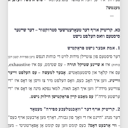
מענטש?
—
כא. קריטיק אויף דער טעאָרעטישער סטרוקטור – דער שיינער
סיסטעם וואס העלפט נישט
1. אמת אבער נישט פּראַקטיש
דער סיסטעם פון צוטיילן מידות לויט די כוחות הנפש
(זיבן ספירות קעגן זיבן
איז
א שיינע שטיקל תורה
– עס שטימט, עס איז exhaustive,
כוחות)
עס איז קלאָר און סיסטעמאַטיש.
אָבער למעשה – עס העלפט זייער
ווייניג.
ווען איך האָב כעס, וואָס העלפט מיר צו וויסן אַז דאָס איז “די
צווייטע מידה”? ווען איך האָב תאוה, למאי נפקא מינה אַז דאָס איז “די
ערשטע מידה”?
עס מאַכט קיין פּראַקטישן חילוק נישט.
2. קריטיק אויף דער “וואָכנטלעכע ספירה” מעטאָד
דער מנהג “היינט איז די וואָך פון גבורה, דאַרף מען אַרבעטן אויף כעס”
–
ווי אַרבעט דאָס?
כעס קומט ווען עס קומט אַן אָפּאָרטוניטי – מען