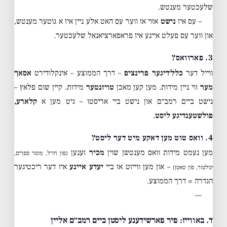
שלעכטער מענטש.
– עס איז
נישט
אזוי אז ווער עס האט אלע ניין איז א גוטער מענטש,
און ווער עס פעלט איינע איז פראפארציאנאל שלעכטער.
3. פארוואס?
ווייל דער
כלל׳דיגער פרינציפ
– דרך הממוצע – אינקלודירט
אסאך
מער
ווי ניין מידות. מען קען מאכן
טויזנטער
מידות. קיין שום פלאץ –
נישט ביים רמב״ם און נישט ביי אריסטו – גיט מען א
קלארע,
פולשטענדיגע ליסט
.
4. וואס טוט מען דאקע מיט דער ליסט?
מען נעמט מידות וואס מענטשן שוין
מכיר
זענען
(פון חז״ל, מוסר ספרים,
– און מען ווייזט אז ביי
יעדע איינע
איז דער ריכטיגער
קולטור, פון טאטן)
הגדרה = דרך הממוצע.
—
ד. באווייז: פיר פארשידענע ליסטן ביים רמב״ם אליין