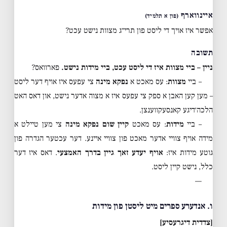
איינווארף
(פון א תלמיד)
אפשר איז אויך די ליסט פון תרי״ג מצוות נישט עכט?
תשובה
ניין – ביי מצוות איז די ליסט עכט, ביי מידות נישט.
פארוואס?
– ביי
מצוות
: עס מאכט א
נפקא מינה
צי עפעס איז אויף דער ליסט
– מען קען האבן א ספק צי עפעס איז א מצוה אדער נישט, און דאס האט
הלכה׳דיגע קאנסעקווענצן.
– ביי
מידות
: עס מאכט
קיין שום נפקא מינה
צי מען טיילט א
מידה אויף צוויי אדער מאכט פון צוויי איינע. דער עכטער הגדרה פון
גוטע מידות איז:
אויף יעדע זאך גיין בדרך האמצעי
. דאס איז דער
כלל, נישט קיין ליסט.
—
ו. אנדערע ספרים מיט ליסטן פון מידות
[צדדית דיגרעסיע]