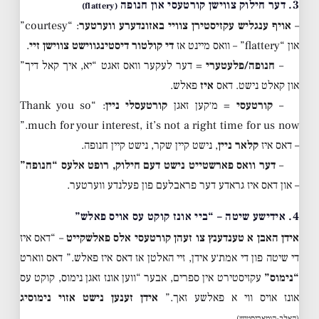
3. דער חילוק צווישן קורטעסי און חנופה
(flattery)
–
אויף ענגליש עקזיסטירן צוויי באזונדערע ווערטער
: “courtesy”
און “flattery” – וואס מיינט אז
די קולטור דיסטינגווישט צווישן זיי
.
–
חנופה/פלעטערי
= דער לעקער וואס זאגט “יא, איך קאל דיך”
און קאלט נישט. דאס
איז
פאלש.
–
קורטעסי
= מ׳קען זאגן
קורטעסלי ניין
: “Thank you so
much for your interest, it’s not a right time for us now.”
– דאס איז
קלאר ניין
, נישט קיין שקר, נישט קיין חנופה.
–
דער וואס פארשטייט נישט דעם חילוק, רופט אלעס “חנופה”
– און דאס איז גראדע דער פראבלעם פון פעלנדע ווערטער.
4. אידישע שיטה – “ביי אונז קוקט עס אויס פאלש”
אידן האבן א טענדענץ צו זעהן קורטעסי אלס פאלשקייט
– “דאס איז
די שיטה פון די אמת׳ע אידן, זיי האלטן אז דאס איז פאלש.” דאס ווארט
“נימוס”
עקזיסטירט אין ספרים, אבער “ווען אונז זאגן נימוס, קוקט עס
אונז אויס ווי א פאלשע זאך.”
אידן זענען נישט אזוי נימוסיג
.
(האלב-הומאריסטיש)