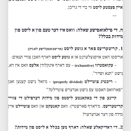
איין פעסטע ליסט
ווי ביי די גריכן.
—
ח. די פילאזאפישע שאלה: וואס איז דער טעם פון א ליסט פון
מידות בכלל?
1. קריטעריעס פאר א גוטע ליסט
(אריסטאטעלישע לאגיק)
אריסטו האט אויסגעלערנט אז א
גוטע ליסט
דארף האבן צוויי תנאים:
–
עקזאסטיוו
– עס דארף אינקלודן
אלעס
וואס איז דא,
(exhaustive)
נישט “תנא ושייר”.
–
ריכטיג צוטיילט
– מ׳זאל נישט קענען זאגן
(properly divided)
“פארוואס האסטו עס נישט אנדערש צוטיילט?”
קיינע פון די באקאנטע ליסטס פון מידות דערפילט די צוויי
קריטעריעס.
מ׳דארף פארשטיין: וואס
קאנעקט
און וואס
צוטיילט
איין
מידה פון דער אנדערער?
2. די ראדיקאלע שאלה: דארף מען בכלל א ליסט פון מידות?