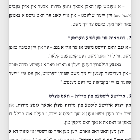
– א מענטש קען האבן אסאך גוטע מידות, אבער אין
איין געביט
זיין זייער שלעכט – און אזוי לאנג ער האט נישט א
נאמען
(למשל כעס)
פאר דער זאך, כאפט ער זיך נישט.
2. דוגמאות פון פעלנדע ווערטער
–
א גנב וואס ווייסט נישט אז ער איז א גנב
– ער און זיין סביבה כאפן
נישט, ווייל זיי האבן נישט דעם קאנצעפט קלאר.
–
גאנצע קולטורן
קענען פעלן א ווארט פאר א געוויסע מידה טובה
– און דעריבער קענען זיי זיך נישט שפירן דערמיט, און עס איז “זייער
שווער צו זיין בקביעות ביי דעם מענטש.”
3. אידישע ליסטעס פון מידות – וואס פעלט
אין יעדע אידישע ליסטע פון מידות פעלן אסאך גוטע מידות.
און
ווייל מיר רעדן נישט וועגן א זאך “אלס א מידה,” פעלט אונז בכלל צו
כאפן אז דאס איז א זאך וואס מ׳קען טון.
ווען מען
האט
דאס ווארט, קען מען אויך פארשטיין אז
ס׳איז דא א