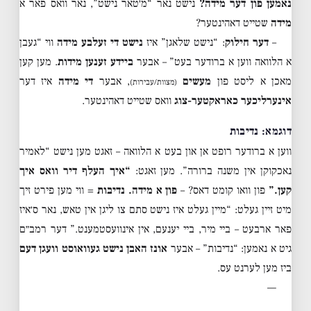
נאמען פון דער מידה?
נישט נאר “מ׳טאר נישט”, נאר וואס פאר א
מידה
שטייט דאהינטער?
–
דער חילוק
: “נישט שלאגן” איז
נישט די זעלבע מידה
ווי “געבן
א הלוואה ווען א ברודער בעט” – אבער
ביידע זענען מידות
. מען קען
מאכן א ליסט פון
מעשים
, אבער
די מידה
איז דער
(מצוות/עבירות)
אינערליכער כאראקטער-צוג
וואס שטייט דאהינטער.
דוגמא: נדיבות
ווען א ברודער רופט אן און בעט א הלוואה – זאגט מען נישט “לאמיר
נאכקוקן אין משנה ברורה”. מען זאגט:
“איך העלף דיר וואס איך
קען.”
פון וואו קומט דאס? –
פון א מידה.
נדיבות
= ווי מען פירט זיך
מיט זיין געלט: “מיין געלט איז נישט סתם צו ליגן אין טאש, נאר ס׳איז
פאר ארבעט – ביי מיר, ביי יענעם, אין אינוועסטמענט.” דער רמב״ם
גיט א נאמען: “נדיבות” – אבער
אונז האבן נישט געוואוסט וועגן דעם
ביז מען לערנט עס.
—