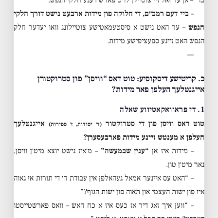
–
ביי דעם רמב״ם, די חלוקה פון מידות ארבעט נישט דורך חלקי
הנפש
– ער האט נישט א סיסטעמאטישע צוטיילונג וואו יעדער חלק
הנפש האט זיינע ספעציפישע מידות.
—
כ. קריטישע דיסקוסיע: טוט דאס “וויסן” פון סטרוקטורן
אייגנטלעך העלפן פאר מידות?
1. די פראוואקאטיווע שאלה
טוט דאס וויסן פון די סטרוקטור
אייגנטלעך
(ד׳ יסודות, ז׳ ספירות)
העלפן א מענטש זיינע מידות פארבעסערן?
– מידות איז אן
“ענין שבמעשה”
– מ׳איז נישט יוצא מיט׳ן וויסן,
נאר מיט׳ן טון.
– “האט עס איינער אמאל געהאלפן אין עבודת ה׳ די תורות אז גאוה
איז פון ישות העצמי און תאוה פון ישות הגוף?”
– “ווען איך זאג דיר אז כעס איז א כח האש – וואס פארשטייסטו