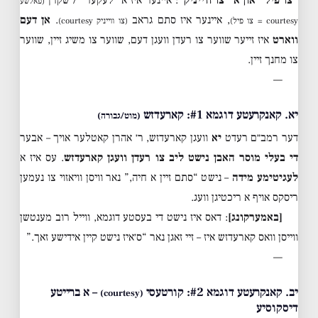
“צו פיל” און א “צו ווייניק”
: איינער איז א “לעקער” / שקרן
(פאלשע
, איינער איז סתם גראב
.
אן דעם
courtesy = צו פיל)
(צו ווייניק courtesy)
ווארט
איז זייער שווער צו רעדן וועגן דעם, שווער צו משיג זיין, שווער
צו מחנך זיין.
—
יא. קאנקרעטע דוגמא #1: קארעדזש
(מוט/גבורה)
דער רמב״ם רעדט
יא
וועגן קארעדזש, ר׳ אהרן קאטלער אויך – אבער
די בעלי מוסר האבן נישט ליב צו רעדן וועגן קארעדזש
. עס איז א
לעגיטימע מידה
– נישט “סתם זיין א חיה,” נאר וויסן וויאזוי צו נעמען
ריסקס אויף א ריכטיגן וועג.
[באמערקונג]
: דאס איז נישט די בעסטע דוגמא, ווייל רוב מענטשן
ווייסן וואס קארעדזש איז – זיי זאגן נאר “ס׳איז נישט קיין אידישע זאך.”
—
יב. קאנקרעטע דוגמא #2: קורטעסי
– א ברייטע
(courtesy)
דיסקוסיע