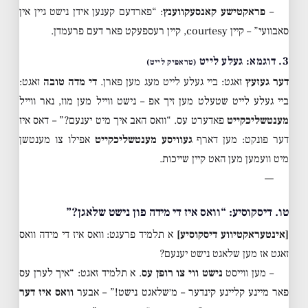
–
פראקטישע קאנסעקווענץ
: “פארדעם קענען אידן נישט גיין אין
סאבוועי” – קיין courtesy, קיין רעספעקט פאר דעם פרעמדן.
3. דוגמא: געלע לייט
(טראפיק לייט)
דער געזעץ
זאגט: ביי געלע לייט מעג מען פארן.
די מדה טובה
זאגט:
ביי געלע לייט שטעלט מען זיך אפ – נישט ווייל מען מוז, נאר ווייל
מענטשליכקייט
פאדערט עס. “וואס האב איך מיט יענעם?” – דאס איז
דער פונקט: מען דארף
געוויסע מענטשליכקייט
אפילו צו מענטשן
מיט וועמען מען האט קיין שייכות.
—
טו. דיסקוסיע: “וואס איז די מידה פון נישט שלאגן?”
[אינטעראקטיווע דיסקוסיע]
א תלמיד פרעגט: וואס איז די מידה וואס
זאגט אז מען שלאגט נישט יענעם?
– מען ווייסט
נישט ווי צו רופן עס
. א תלמיד זאגט: “איך לערן עס
פאר מיינע קליינע קינדער – מ׳שלאגט נישט!” – אבער
וואס איז דער