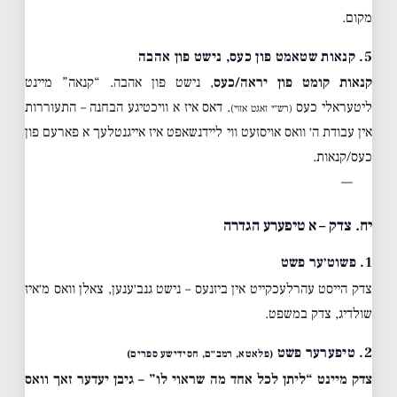
מקום.
5. קנאות שטאמט פון כעס, נישט פון אהבה
קנאות קומט פון יראה/כעס
, נישט פון אהבה. “קנאה” מיינט
ליטעראלי כעס
. דאס איז א וויכטיגע הבחנה – התעוררות
(רש״י זאגט אזוי)
אין עבודת ה׳ וואס אויסזעט ווי ליידנשאפט איז אייגנטלעך א פארעם פון
כעס/קנאות.
—
יח. צדק – א טיפערע הגדרה
1. פשוט׳ער פשט
צדק הייסט עהרלעכקייט אין ביזנעס – נישט גנב׳ענען, צאלן וואס מ׳איז
שולדיג, צדק במשפט.
2. טיפערער פשט
(פלאטא, רמב״ם, חסידישע ספרים)
צדק מיינט “ליתן לכל אחד מה שראוי לו” – גיבן יעדער זאך וואס