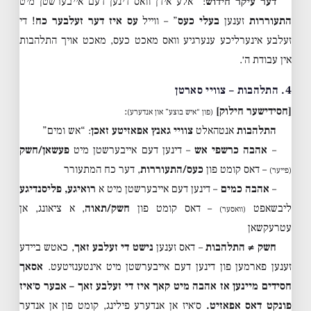
דער עיקר חידוש
: “אלע אידן וואס דינען דעם אייבערשטן מיט
התעוררות
זענען
בעלי כעס
” – ווייל
עס איז דער זעלבער כח
! די
זעלבע אינערליכע ענערגיע וואס מאכט כעס, מאכט אויך התלהבות
אין עבודת ה׳.
4. התלהבות – צוויי סארטן
[חסידישער חילוק]
:
(פון “איש בוצע” און אנדערע)
התלהבות
אנטהאלט
צוויי גאנץ אפאזיטע זאכן
: “אש ומים”
–
אהבה כרשפי אש
– דינען דעם אייבערשטן מיט
פעשאן/חשק
– דאס קומט פון
כעס/התעוררות
, דער כח המתעורר
(פייער)
–
אהבה כמים
– דינען דעם אייבערשטן מיט א
רואיגע, פליסנדיגע
ליבשאפט
– דאס קומט פון
חשק/תאוה
, א ציאונג, אן
(וואסער)
עטרעקשאן
חשק ≠ התלהבות
– דאס זענען
נישט די זעלבע זאך
, כאטש ביידע
זענען פארמען פון דינען דעם אייבערשטן מיט אינטענזיטעט.
אסאך
חסידים מיינען אז אהבה מיט קאך איז די זעלבע זאך – אבער ס׳איז
פונקט דאס אפאזיט.
ס׳איז אן אנדערע פילינג, קומט פון אן אנדער