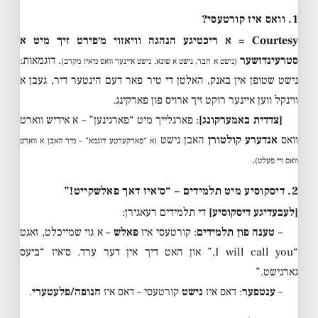
1. וואס איז קורטעסי?
Courtesy = א ריכטיגע הנהגה וויאזוי מ׳פירט זיך מיט א
סטרעינדזשער
. דוגמאות:
(נישט א חבר, נישט א שונא, נישט איינער וואס מ׳איז מקרב)
נישט שטופן אין באנק, האלטן די טיר פאר דעם הינטער דיר, געבן א
ווינקל ווען איינער רוקט זיך ארויס פון פארקינג.
[צדדית באמערקונג]
: פארגלייך מיט “פארגינען” – א אידיש ווארט
וואס
אנדערע קולטורן
האבן נישט
(א “פארקערטע דוגמא” – מיר האבן א ווארט
.
וואס זיי פעלט)
2. דיסקוסיע מיט תלמידים – “ס׳איז דאך פאלשקייט!”
[לעבעדיגע דיסקוסיע]
די תלמידים רעאגירן:
–
טענה פון תלמידים
: קורטעסי איז
פאלש
– א גוי שמייכלט, זאגט
“I will call you,” און האט דיך אין דער ערד. ס׳איז “ביעס
גארנישט.”
–
ענטפער
: דאס איז
נישט
קורטעסי – דאס איז
חנופה/פלעטערי
.