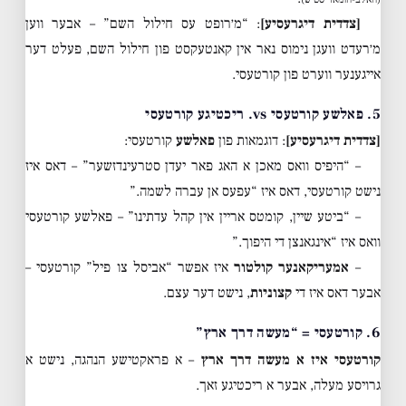
[צדדית דיגרעסיע]
: “מ׳רופט עס חילול השם” – אבער ווען
מ׳רעדט וועגן נימוס נאר אין קאנטעקסט פון חילול השם, פעלט דער
אייגענער ווערט פון קורטעסי.
5. פאלשע קורטעסי vs. ריכטיגע קורטעסי
[צדדית דיגרעסיע]
: דוגמאות פון
פאלשע
קורטעסי:
– “היפיס וואס מאכן א האג פאר יעדן סטרעינדזשער” – דאס איז
נישט קורטעסי, דאס איז “עפעס אן עברה לשמה.”
– “ביטע שיין, קומטס אריין אין קהל עדתינו” – פאלשע קורטעסי
וואס איז “אינגאנצן די היפוך.”
–
אמעריקאנער קולטור
איז אפשר “אביסל צו פיל” קורטעסי –
אבער דאס איז די
קצוניות
, נישט דער עצם.
6. קורטעסי = “מעשה דרך ארץ”
קורטעסי איז א מעשה דרך ארץ
– א פראקטישע הנהגה, נישט א
גרויסע מעלה, אבער א ריכטיגע זאך.