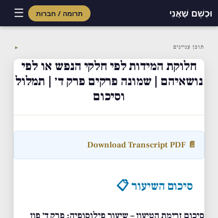
☰
וּכְשֵׁם שֶׁאֲנִי
תרומה / חברות
Skip
to
תוכן עניינים
▼
content
חלוקת המידות לפי חלקי הנפש או לפי
נושאיהם | שמונה פרקים פרק ד׳ | תמלול
וסיכום
📄 Download Transcript PDF
סיכום השיעור 📋
סיכום זרימת הטיעון – שיעור פילוסופיה: פרק ד׳ פון