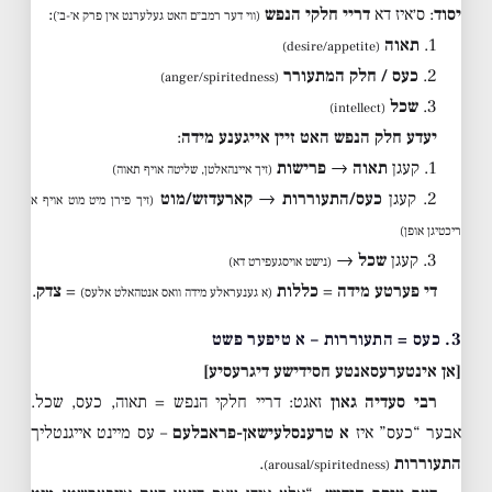
יסוד
: ס׳איז דא
דריי חלקי הנפש
:
(ווי דער רמב״ם האט געלערנט אין פרק א׳-ב׳)
1.
תאוה
(desire/appetite)
2.
כעס / חלק המתעורר
(anger/spiritedness)
3.
שכל
(intellect)
יעדע חלק הנפש האט זיין אייגענע מידה
:
1. קעגן
תאוה
→
פרישות
(זיך איינהאלטן, שליטה אויף תאוה)
2. קעגן
כעס/התעוררות
→
קארעדזש/מוט
(זיך פירן מיט מוט אויף א
ריכטיגן אופן)
3. קעגן
שכל
→
(נישט אויסגעפירט דא)
די פערטע מידה
=
כללות
=
צדק
.
(א גענעראלע מידה וואס אנטהאלט אלעס)
3. כעס = התעוררות – א טיפער פשט
[אן אינטערעסאנטע חסידישע דיגרעסיע]
רבי סעדיה גאון
זאגט: דריי חלקי הנפש = תאוה, כעס, שכל.
אבער “כעס” איז
א טרענסלעישאן-פראבלעם
– עס מיינט אייגנטליך
התעוררות
.
(arousal/spiritedness)