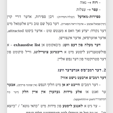
–
רוח
→ גאוה
–
עפר
→ עצלות
ספירות-מאדעל
: זיבן ספירות, אדער דריי קוין
(קבלה/חסידות)
. דער בעל שם טוב גייט אלעמאל מיט
(ימין/שמאל/אמצע = אהבה/יראה/תפארת)
דער נקודה: יעדע זאך וואס א מענטש טוט – אדער ביסטו attracted,
אדער אווערסיאן, אדער אינצווישן.
דער מעלה פון דעם וועג
: מ׳באקומט אן
exhaustive list
– א
פולשטענדיגע ליסטע מיט א
ריכטיגע צוטיילונג
, ווייל ס׳קומט פון
דער סטרוקטור פון דער נפש אליין.
2. דער רמב״ם׳ס אנדערער וועג
דער רמב״ם ארבעט נישט אזוי!
– דער רמב״ם
הייבט יא אן
מיט חלקי הנפש
,
אבער
(אין שמונה פרקים)
ער זאגט אז
אלע מידות געהערן אין איין חלק
(דער כח
.
המתעורר/appetitive part)
– ער גיט א
לאנגע ליסטע
פון מידות מיט “כהאי גוונא” / “כיוצא
בו” – אן ער זאל זיי צוטיילן לויט פארשידענע חלקי הנפש.