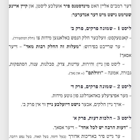
דער רמב״ם אליין האט
מינדסטנס פיר
אזעלכע ליסטן, און
קיין איינע
שטימט נישט מיט דער אנדערער
:
ליסט 1 – שמונה פרקים, פרק ב׳
– קאנטעקסט: וועלכער חלק הנפש באלאנגען מידות צו
.
(חלק המתעורר)
– ער שרייבט בפירוש:
“מעלות זה החלק רבות מאד”
– זייער
אסאך!
– ליסט פון ניין: זהירות, עדינות, צדק, סבלנות, ענוה, הסתפקות,
גבורה, אמונה –
“וזולתם”
.
(= און נאך)
ליסט 2 – שמונה פרקים, פרק ד׳
– מער אפיציעלע באהאנדלונג פון גוטע מידות.
– אויך ניין חלקים, אבער
נישט דיזעלבע ניין
ווי אין פרק ב׳.
ליסט 3 – הלכות דעות, פרק א׳
–
“דעות הרבה יש לכל אחד”
– זייער אסאך.
– ער גייט פיר באריכות אדורך
(בעל חימה, בעל תאוה, בעל נפש רחבה,