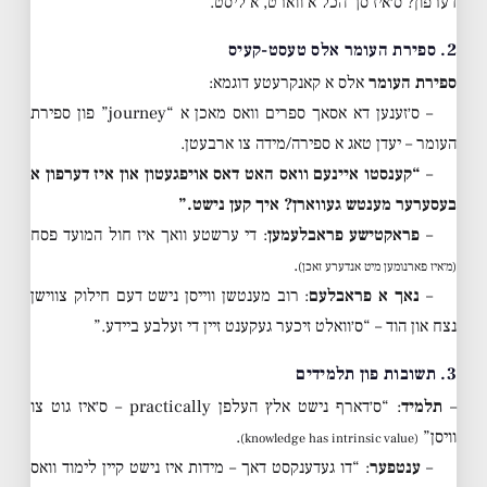
דערפון? ס׳איז סך הכל א ווארט, א ליסט.”
2. ספירת העומר אלס טעסט-קעיס
ספירת העומר
אלס א קאנקרעטע דוגמא:
– ס׳זענען דא אסאך ספרים וואס מאכן א “journey” פון ספירת
העומר – יעדן טאג א ספירה/מידה צו ארבעטן.
–
“קענסטו איינעם וואס האט דאס אויפגעטון און איז דערפון א
בעסערער מענטש געווארן? איך קען נישט.”
–
פראקטישע פראבלעמען
: די ערשטע וואך איז חול המועד פסח
.
(מ׳איז פארנומען מיט אנדערע זאכן)
–
נאך א פראבלעם
: רוב מענטשן ווייסן נישט דעם חילוק צווישן
נצח און הוד – “ס׳וואלט זיכער געקענט זיין די זעלבע ביידע.”
3. תשובות פון תלמידים
–
תלמיד
: “ס׳דארף נישט אלץ העלפן practically – ס׳איז גוט צו
וויסן”
.
(knowledge has intrinsic value)
–
ענטפער
: “דו געדענקסט דאך – מידות איז נישט קיין לימוד וואס