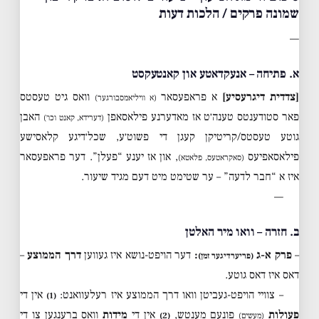
שמונה פרקים / הלכות דעות
—
א. פתיחה – אנעקדאטע און קאנטעקסט
[צדדית דיגרעסיע]
א פראפעסאר
וואס גיט טעסטס
(א וויליאמסבורגער)
פאר סטודענטס טענה׳ט אז מאדערנע פילאסאפן
האבן
(דערידא, קאנט וכו׳)
גוטע טעסטס/קריטיקן קעגן די פשוט׳ע, שכל׳דיגע קלאסישע
פילאסאפיעס
, און אז יענע “פעלן”. דער פראפעסאר
(סאקראטעס, פלאטא)
איז א “חבר לדעה” – ער שטימט מיט דעם מגיד שיעור.
—
ב. חזרה – וואו מיר האלטן
–
פרק א-ג
:
דער הויפט-נושא איז געווען
דרך הממוצע
–
(פריערדיגער זמן)
דאס איז דאס גוטע.
– צוויי הויפט-געביטן וואו דרך הממוצע איז רעלעוואנט:
אין די
(1)
פעולות
פונעם מענטש,
אין די
מידות
וואס ברענגען צו די
(מעשים)
(2)