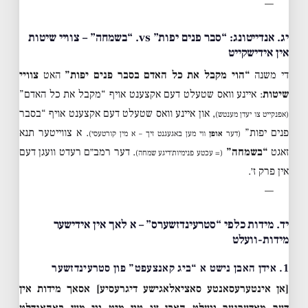
—
יג. אנדייטונג: “סבר פנים יפות” vs. “בשמחה” – צוויי שיטות
אין אידישקייט
די משנה
“הוי מקבל את כל האדם בסבר פנים יפות”
האט
צוויי
שיטות
: איינע וואס שטעלט דעם אקצענט אויף “מקבל את כל האדם”
, און איינע וואס שטעלט דעם אקצענט אויף “בסבר
(אפנקייט צו יעדן מענטש)
פנים יפות”
. א צווייטער תנא
(דער
אופן
ווי מען באגעגנט זיך – א מין קורטעסי)
זאגט
“בשמחה”
. דער רמב״ם רעדט וועגן דעם
(= עכטע פנימיות׳דיגע שמחה)
אין פרק ז׳.
—
יד. מידות כלפי “סטרעינדזשערס” – א לאך אין אידישער
מידות-וועלט
1. אידן האבן נישט א “ביג קאנצעפט” פון סטרעינדזשער
[אן אינטערעסאנטע סאציאלאגישע דיגרעסיע]
אסאך מידות אין
דער מאדערנער וועלט האבן צו טון מיט ווי מען באהאנדלט