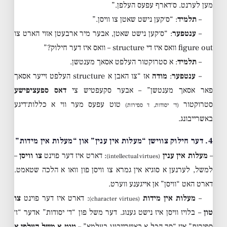
מען לערנט. ס׳דארף עפעס העלפן.”
–
תלמיד
: “ס׳קען נישט שאטן צו וויסן.”
–
ענטפער
: “ס׳קען נישט שאטן, אבער מיר ארבעטן אזוי הארט צו
figure out וואס איז די structure – וואס איז דער חילוק?”
–
תלמיד
: א סטרוקטור העלפט אסאך מענטשן.
–
ענטפער
:
מודה
אז “צו האבן א structure העלפט זייער אסאך
פאר אסאך מענטשן” – אבער סקעפטיש צי
דאס ספעציפישע
סטרוקטור
טוט עפעס מער ווי א כללות׳דיגע
(ד׳ יסודות, ז׳ ספירות)
באשרייבונג.
4. דער חילוק צווישן “מעלות אין ענין” און “מעלות אין מידות”
–
מעלות אין ענין
: דארט איז דער פוינט
צו וויסן
–
(intellectual virtues)
למשל, לערנען א סוגיא אין גמרא צו וויסן פון וואו א הלכה שטאמט.
דארט האט “וויסן” אן אייגענע ווערט.
–
מעלות אין מידות
: דארט איז דער פוינט
צו
(character virtues)
טון
– בלויז וויסן איז נישט גענוג. דער משל פון “ד׳ יסודות” אדער “ז׳
ספירות” איז “סך הכל א באשרייבונג בעלמא” –
טוט א משל העלפן א