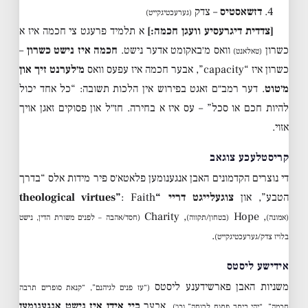
4.
דזשאסטיס
– צדק
(גערעכטיגקייט)
[צדדית דיגרעסיע וועגן חכמה:]
א תלמיד פרעגט צי חכמה איז א
כשרון
וואס מ׳באקומט אדער נישט.
חכמה איז נישט כשרון
–
(טאלאנט)
כשרון איז “capacity”, אבער חכמה איז עפעס וואס
מ׳לערנט זיך און
מ׳טוט
. דער רמב״ם זאגט בפירוש אין הלכות תשובה: “כל אחד יכול
להיות חכם או סכל” – עס איז א בחירה. חז״ל און פסוקים זאגן אויך
אזוי.
קריסטלעכע צוגאב
די נוצרים הקדמונים האבן אנגענומען פלאטא׳ס פיר מידות אלס “בדרך
הטבע”, און
צוגעלייגט דריי “theological virtues”
: Faith
, Charity
, Hope
(אמונה)
(בטחון/תקווה)
(חסד/אהבה – לפנים משורת הדין, נישט
.
בלויז צדק/גערעכטיגקייט)
אידישע ליסטס
משניות האבן פארשידענע ליסטס
(“עז פנים לגיהנם”, “קנאת סופרים תרבה
, אבער
ביי אידן איז נישט אנגענומען
חכמה”, “יהי ביתך פתוח לרוחה” וכו׳)