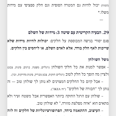
יכול להיות גם המטרה הסופית וגם חלק ספציפי עם מידות
(המוח)
משלו.*
—
29. הבעיה הקריטית עם שיטה 3: מידות של השלם
פגם יסודי בגישה המבוססת על חלקים:
יכולות להיות מידות שלא
שייכות לאף חלק בודד, אלא לאדם השלם, או ליחסים בין חלקים.
משל השולחן
– אפשר למנות את כל חלקי השולחן
(רגליים, משטח, ברגים, פינות, צבע)
ולציין מה הופך כל חלק לטוב
.
(רגליים חזקות, צבע מבריק, פינות מדויקות, וכו׳)
– אבל קיום כל החלקים המצוינים לא נותן לך שולחן טוב — זה
נותן לך “חבורה של חלקים”
.
(“זה IKEA”)
– שולחן עם הרגל החזקה ביותר האפשרית אבל משטח זעיר ולא
מתאים הוא “איזה מפלצת מוזרה,” לא שולחן טוב.
–
העיצוב, ההתאמה ביחד, הפרופורציונליות של חלקים זה לזה