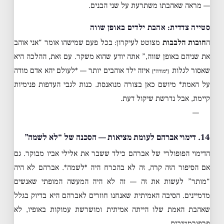
— מראה שאהבתו משתרעת על שני הבנים.
סטייה צדדית: אהבת ילדים באופן שווה
ה
חובות הלבבות
מצוטט לעיקרון: בכל פעם שמישהו אומר “אני אוהב
את שניהם באופן שווה,” אתה יודע שהוא משקר. עם זאת, ההלכה היא
שאסור לגלות
איזה ילד אוהבים יותר — *לעולם יהא אדם מודה
(*מודה*)
על האמת* מיושם כאן בצורה מנואנסת. כנות לגבי העדפות פנימיות
קיימת, אבל נדרשת שיקול דעת.
—
14. דימוי אברהם לעומת מציאות — הסכנה של “לא לשמה”
הדימוי הפופולרי של אברהם כילד ששבר את אלילי אביו מבוקר. גם
אם הסיפור הזה קרה, זה לא בהכרח היה *לשמה*. אברהם לא היה
“מותר” לעשות את זה — זה לא היה המעשה המופתי שאנשים
מדמיינים. הסיבה האמיתית שאנחנו חוזרים לאברהם היא בדיוק בגלל
שאהבת האמת שלו הייתה אמיתית ומושרשת עמוקות באופיו, לא
פרפורמטיבית.