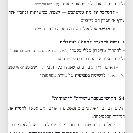
ולנסות לסווג אותה ל״קופסאות קטנות”
.
(קטגוריות של נטייה)
–
להסתכל על מה שמשתבש
— לצפות בכישלונות ולהבין איזה
עודף או חסרון הם מייצגים.
– זה
מבולגן
אבל אולי השיטה הטובה ביותר הזמינה.
ב. גישה מלמעלה למטה / רציונלית
– להתחיל מעיקרון כללי כלשהו
(למשל, “מהו אדם טוב?” או “מהם בני אדם?”)
ולנסות
לגזור
את המידות הספציפיות מזה.
– האתגר: איך עוברים מהטענה הכללית ביותר
(“אדם טוב הוא מי שטוב
ל
רשימה ספציפית
של מידות מסוימות?
בלהיות אדם”)
—
24. הקושי במעבר מ״מידה” ל״המידות”
חילופי דברים דיאלקטיים מתמשכים חוקרים האם אפשר
להסיק
את
המידות הספציפיות:
– יכולות להיות טכנית מידות בלתי מוגבלות — אבל לא כל דבר