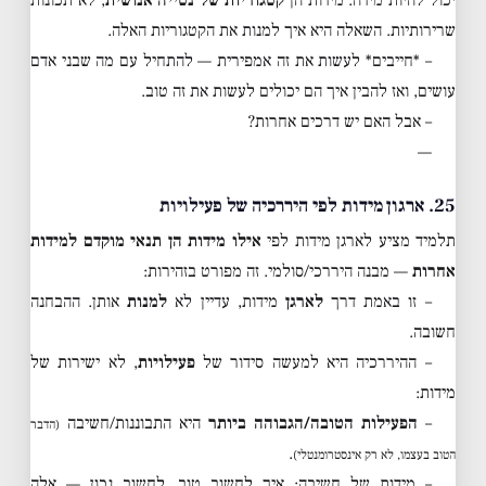
יכול להיות מידה. מידות הן
קטגוריות של נטייה אנושית
, לא תכונות
שרירותיות. השאלה היא איך למנות את הקטגוריות האלה.
– *חייבים* לעשות את זה אמפירית — להתחיל עם מה שבני אדם
עושים, ואז להבין איך הם יכולים לעשות את זה טוב.
– אבל האם יש דרכים אחרות?
—
25. ארגון מידות לפי היררכיה של פעילויות
תלמיד מציע לארגן מידות לפי
אילו מידות הן תנאי מוקדם למידות
אחרות
— מבנה היררכי/סולמי. זה מפורט בזהירות:
– זו באמת דרך
לארגן
מידות, עדיין לא
למנות
אותן. ההבחנה
חשובה.
– ההיררכיה היא למעשה סידור של
פעילויות
, לא ישירות של
מידות:
–
הפעילות הטובה/הגבוהה ביותר
היא התבוננות/חשיבה
(הדבר
.
הטוב בעצמו, לא רק אינסטרומנטלי)
– מידות של חשיבה: איך לחשוב טוב, לחשוב נכון — אלה