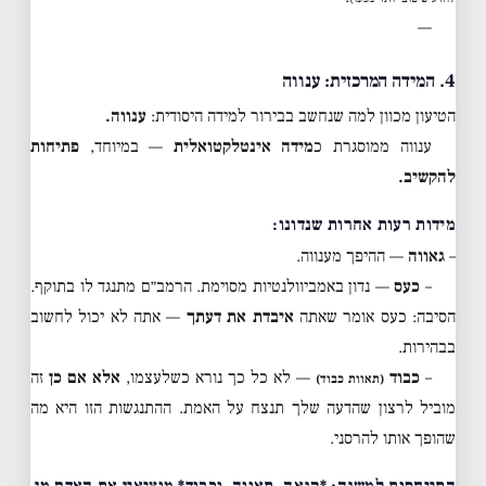
—
4. המידה המרכזית: ענווה
הטיעון מכוון למה שנחשב בבירור למידה היסודית:
ענווה.
ענווה ממוסגרת כ
מידה אינטלקטואלית
— במיוחד,
פתיחות
להקשיב.
מידות רעות אחרות שנדונו:
–
גאווה
— ההיפך מענווה.
–
כעס
— נדון באמביוולנטיות מסוימת. הרמב״ם מתנגד לו בתוקף.
הסיבה: כעס אומר שאתה
איבדת את דעתך
— אתה לא יכול לחשוב
בבהירות.
–
כבוד
— לא כל כך נורא כשלעצמו,
אלא אם כן
זה
(תאוות כבוד)
מוביל לרצון שהדעה שלך תנצח על האמת. ההתנגשות הזו היא מה
שהופך אותו להרסני.