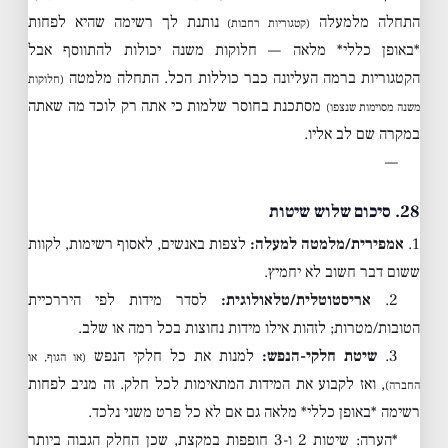
התחלה מלמעלה
נותנת לך רשימה שהיא לפחות
(קטגוריות רחבות)
*באופן כללי* מלאה — חלוקות משנה יכולות להתווסף אבל
הקטגוריות ברמה העליונה כבר כוללות הכל. התחלה מלמטה
(חלוקות
מסתכנת בחוסר שלמות כי אתה רק לוכד מה שאתה
משנה מסוימות שנצפו)
במקרה שם לב אליו.
—
28. סיכום שלוש שיטות
1.
אמפירית/מלמטה למעלה:
לצפות באנשים, לאסוף רשימות, לקוות
ששום דבר חשוב לא יחמיץ.
2.
אריסטוטלית/טלאולוגית:
לסדר מידות לפי היררכיית
הטובות/מטרות; לזהות אילו מידות נחוצות בכל רמה או שלב.
3.
שיטת חלקי-הנפש:
למנות את כל חלקי הנפש
(או הגוף, או
, ואז לקבוע את המידות המתאימות לכל חלק. זה מניב לפחות
החברה)
רשימה *באופן כללי* מלאה גם אם לא כל פרט משני נלכד.
*הערה: שיטות 2 ו-3 חופפות במקצת, שכן החלק הגבוה ביותר