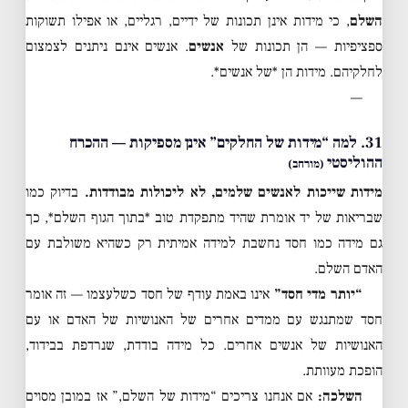
השלם
, כי מידות אינן תכונות של ידיים, רגליים, או אפילו תשוקות
ספציפיות — הן תכונות של
אנשים
. אנשים אינם ניתנים לצמצום
לחלקיהם. מידות הן *של אנשים*.
—
31. למה “מידות של החלקים” אינן מספיקות — ההכרח
ההוליסטי
(מורחב)
מידות שייכות לאנשים שלמים, לא ליכולות מבודדות.
בדיוק כמו
שבריאות של יד אומרת שהיד מתפקדת טוב *בתוך הגוף השלם*, כך
גם מידה כמו חסד נחשבת למידה אמיתית רק כשהיא משולבת עם
האדם השלם.
“יותר מדי חסד”
אינו באמת עודף של חסד כשלעצמו — זה אומר
חסד שמתנגש עם ממדים אחרים של האנושיות של האדם או עם
האנושיות של אנשים אחרים. כל מידה בודדת, שנרדפת בבידוד,
הופכת מעוותת.
השלכה:
אם אנחנו צריכים “מידות של השלם,” אז במובן מסוים