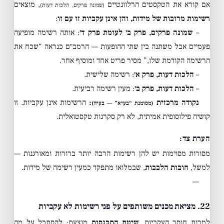
אם קורא את הטקסטים הרלוונטיים
, מוצאים
(שמונה פרקים, הלכות דעות)
רשימות מרובות של מידות, והן אינן עקביות זו עם זו
:
–
שמונה פרקים, פרק ב׳ לעומת פרק ד׳
: אותה רשימה מופיעה
פעמיים אבל משתנה בין שתי ההופעות — הרמב״ם כנראה “שכח את
הרשימה הקודמת שלו,” מסיר פריט אחד ומוסיף אחר.
–
הלכות דעות, פרק א׳
: רשימה שלישית.
–
הלכות דעות, פרק ב׳
: מעין רשימה רביעית.
נקודה מרכזית
:
הרשימות אינן עקביות. זו
(מסומנת “בעיא” — בעיה)
קושיה פילוסופית אמיתית, לא רק סקרנות טקסטואלית.
הערת צד:
מסורות מסוימות יש להן רשימות הרבה יותר ברורות ומאורגנות —
למשל,
חובות הלבבות
, שבמלואו מתפקד כמעין רשימה של מידות.
—
22. מציאת מכנים משותפים על פני רשימות לא עקביות
למרות חוסר העקביות,
שיטת התכנסות
מוצעת: להסתכל על מה