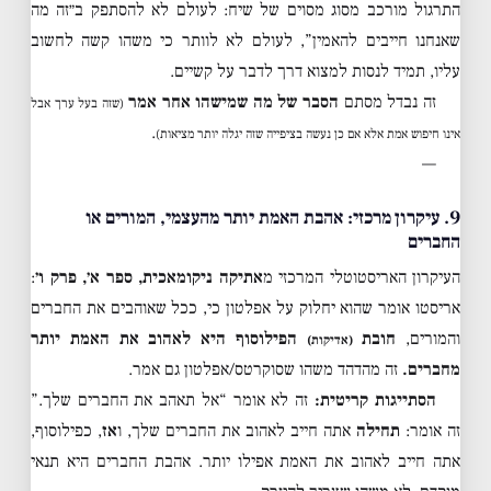
התרגול מורכב מסוג מסוים של שיח: לעולם לא להסתפק ב״זה מה
שאנחנו חייבים להאמין”, לעולם לא לוותר כי משהו קשה לחשוב
עליו, תמיד לנסות למצוא דרך לדבר על קשיים.
זה נבדל מסתם
הסבר של מה שמישהו אחר אמר
(שזה בעל ערך אבל
.
אינו חיפוש אמת אלא אם כן נעשה בציפייה שזה יגלה יותר מציאות)
—
9. עיקרון מרכזי: אהבת האמת יותר מהעצמי, המורים או
החברים
העיקרון האריסטוטלי המרכזי מ
אתיקה ניקומאכית, ספר א׳, פרק ו׳
:
אריסטו אומר שהוא יחלוק על אפלטון כי, ככל שאוהבים את החברים
והמורים,
חובת
הפילוסוף היא לאהוב את האמת יותר
(אדיקות)
מחברים.
זה מהדהד משהו שסוקרטס/אפלטון גם אמר.
הסתייגות קריטית:
זה לא אומר “אל תאהב את החברים שלך.”
זה אומר:
תחילה
אתה חייב לאהוב את החברים שלך, ו
אז
, כפילוסוף,
אתה חייב לאהוב את האמת אפילו יותר. אהבת החברים היא תנאי