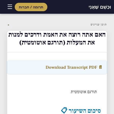
☰
וּכְשֵׁם שֶׁאֲנִי
תרומה / חברות
Skip
to
תוכן עניינים
▼
content
האם אתה רוצה את האמת ודרכים למנות
את המעלות (תורגם אוטומטית)
📄 Download Transcript PDF
תורגם אוטומטית
סיכום השיעור 📋