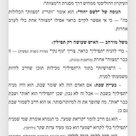
העיקרון ההוליסטי ממחיש דרך מסגרת ה*מצוות*:
הנוסח של *לשם יחוד*:
הוא אומר “ותרי״ג *מצוות* הכלולות
בה” — כי אי אפשר לקיים כראוי אפילו *מצווה* אחת בלי לערב
אחרות.
משל מורחב — האיש שעושה רק תפילין:
– כדי להניח *תפילין* כראוי, צריך *גוף נקי*
— זו
(טהרה גופנית ונפשית)
כבר *מצווה* אחרת
.
(מחשבות נכונות)
– ה*פרשיות* בתוך ה*תפילין* מכילות תוכן שחייב להיות
משמעותי למניח.
–
בעיית שבת:
אם האדם הזה לא שומר שבת, הוא היה מניח
*תפילין* בשבת — אבל זה לא נכון, שכן *תפילין* הוא *אות* ושבת
כבר *אות*, מה שהופך את זה למיותר/סותר. אז הוא חייב לשמור שבת
גם כן.
– הוא גם חייב לומר *קריאת שמע*, כי הגמרא אומרת שמי שמניח
*תפילין* בלי לקרוא *שמע* הוא כמו מעיד עדות שקר
.
(ולהיפך)