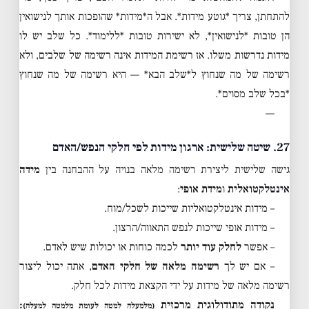
להתחתן, צריך *גוטע מידות*. אבל ה*מידות* שהופכות אותך לנישואין
הן טובות *לנישואין*, לא ישירות טובות *ללימוד*. כל שלב יש לו
מידות נדרשות משלו. אז רשימת המידות אינה רשימה של שלבים, ולא
רשימה של מה שנחוץ ל*שלב הבא* — היא רשימה של מה שנחוץ
*בכל שלב מסוים*.
—
27. שיטה שלישית: ארגון מידות לפי חלקי הנפש/האדם
גישה שלישית ליצירת רשימה מלאה בנויה על ההבחנה בין
מידה
אינטלקטואלית
ו
מידת אופי
:
– מידות אינטלקטואליות שייכות לשכל/מוח.
– מידות אופי שייכות לנפש התאווה/הרצון.
– אפשר
לחלק עוד יותר
לכמה כוחות או יכולות שיש לאדם.
– אם יש לך
רשימה מלאה של חלקי האדם
, אתה יכול ליצור
רשימה מלאה של מידות על ידי הקצאת מידות לכל חלק.
נקודה מתודולוגית מרכזית
:
(מלמעלה למטה לעומת מלמטה למעלה)