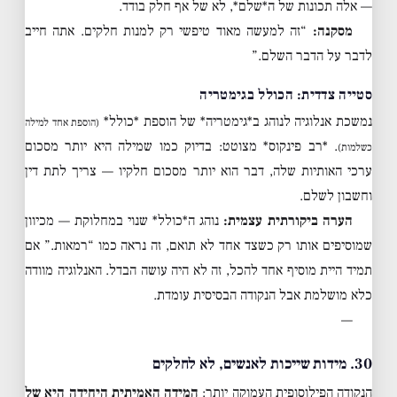
— אלה תכונות של ה*שלם*, לא של אף חלק בודד.
מסקנה:
“זה למעשה מאוד טיפשי רק למנות חלקים. אתה חייב
לדבר על הדבר השלם.”
סטייה צדדית: הכולל בגימטריה
נמשכת אנלוגיה לנוהג ב*גימטריה* של הוספת *כולל*
(הוספת אחד למילה
. *רב פינקוס* מצוטט: בדיוק כמו שמילה היא יותר מסכום
כשלמות)
ערכי האותיות שלה, דבר הוא יותר מסכום חלקיו — צריך לתת דין
וחשבון לשלם.
הערה ביקורתית עצמית:
נוהג ה*כולל* שנוי במחלוקת — מכיוון
שמוסיפים אותו רק כשצד אחד לא תואם, זה נראה כמו “רמאות.” אם
תמיד היית מוסיף אחד להכל, זה לא היה עושה הבדל. האנלוגיה מוודה
כלא מושלמת אבל הנקודה הבסיסית עומדת.
—
30. מידות שייכות לאנשים, לא לחלקים
הנקודה הפילוסופית העמוקה יותר:
המידה האמיתית היחידה היא של