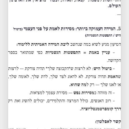
התייחסות למשנה: *קנאה, תאווה, וכבוד* מוציאין את האדם מן
העולם.
—
5. המידה העמוקה ביותר: מסירות לאמת על פני העצמי
(ביטול
היש / התפשטות הגשמיות)
הטיעון מגיע לשיא במה שנחשב
ליבת המידה האמיתית ללימוד:
–
עניין באמת = התפשטות הגשמיות
כפי שמתואר בספר
הקדושה.
–
ביטול היש
: לא לרצות ש*הקבוצה שלך* תהיה צודקת — לרצות
ש
האמת
תהיה צודקת. לא לדאוג לצד שלך, לדת שלך, לאומה שלך,
או לאגו שלך — רק ל
מה שהוא.
– זה מזוהה כ
מסירות נפש
— מסירת עצמך למציאות.
– רוב האנשים, כולל המרצה והתלמידים, יכולים להשיג זאת רק
דרך קומפרטמנטליזציה.
קשר לאפלטון: