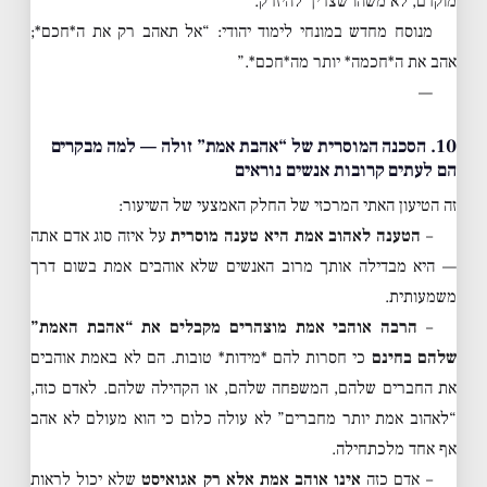
מוקדם, לא משהו שצריך להיזרק.
מנוסח מחדש במונחי לימוד יהודי: “אל תאהב רק את ה*חכם*;
אהב את ה*חכמה* יותר מה*חכם*.”
—
10. הסכנה המוסרית של “אהבת אמת” זולה — למה מבקרים
הם לעתים קרובות אנשים נוראים
זה הטיעון האתי המרכזי של החלק האמצעי של השיעור:
–
הטענה לאהוב אמת היא טענה מוסרית
על איזה סוג אדם אתה
— היא מבדילה אותך מרוב האנשים שלא אוהבים אמת בשום דרך
משמעותית.
–
הרבה אוהבי אמת מוצהרים מקבלים את “אהבת האמת”
שלהם בחינם
כי חסרות להם *מידות* טובות. הם לא באמת אוהבים
את החברים שלהם, המשפחה שלהם, או הקהילה שלהם. לאדם כזה,
“לאהוב אמת יותר מחברים” לא עולה כלום כי הוא מעולם לא אהב
אף אחד מלכתחילה.
– אדם כזה
אינו אוהב אמת אלא רק אגואיסט
שלא יכול לראות