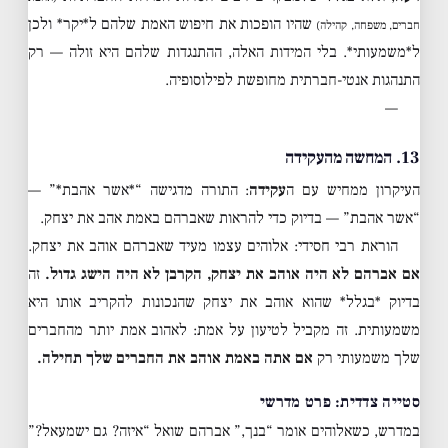
שהיו הופכות את חיפוש האמת שלהם ל*יקר* ולכן
חברים, משפחה, קהילה)
ל*משמעותי*. בלי המידות האלה, ההתנגדות שלהם היא זולה — רק
התנהגות אנטי-חברתית מחופשת לפילוסופיה.
—
13. המחשה מהעקידה
העיקרון ממחיש עם ה
עקידה
: התורה מדגישה “*אשר אהבת*” —
“אשר אהבת” — בדיוק כדי להראות שאברהם באמת אהב את יצחק.
הוראת רבי חסידי: אלוהים עצמו מעיד שאברהם אוהב את יצחק.
אם אברהם לא היה אוהב את יצחק, הקרבן לא היה הישג גדול.
זה
בדיוק *בגלל* שהוא אוהב את יצחק שהנכונות להקריב אותו היא
משמעותית. זה מקביל לטיעון על אמת: לאהוב אמת יותר מהחברים
שלך משמעותי רק
אם אתה באמת אוהב את החברים שלך תחילה.
סטייה צדדית: פרט מדרשי
במדרש, כשאלוהים אומר “בנך,” אברהם שואל “איזה? גם ישמעאל?”