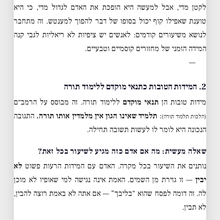
לקטן מדי, אבל למעשה היא הופכת את האדם לגדול מדי, כי היא
טוענת שאפילו קוף יכול בסופו של דבר להפוך למענטש. זה מתחבר
לנושא משיעורים קודמים: לאנשים יש ציפיות לא ריאליות לגבי קנה
המידה הזמני של מחזורים קוסמיים וטבעיים.
—
2. המידות הטובות כתנאי מוקדם ללימוד תורה
מידות טובות הן
תנאי מוקדם
ללימוד תורה. זה מבוסס על הרמב״ם
:
תלמיד שאינו הגון אין מלמדין אותו תורה.
התגובה
(הלכות תלמוד תורה)
הנכונה היא לומר לו לעשות תשובה תחילה.
שאלה מעשית: מה אם אדם כזה מגיע לשיעור בכל זאת?
נותנים את השיעור בכל מקרה. האדם עם המידות הרעות פשוט
לא
יבין
— זו גזירת מן השמים. האמת אינה נגישה למי שאופיו לא מוכן
לה. זה דומה לפסח שהוא “בליבך” — אם אתה לא באמת רוצה להבין,
לא תבין.