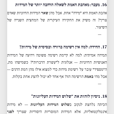
16. מעבר: מאהבת האמת לשאלה הרחבה יותר של המידות
אהבת האמת היא *מידה* אחת. אבל מהן
שאר
המידות החיוניות שאדם
צריך? זה משיק את החקירה העיקרית של המחצית השנייה של
השיעור.
—
17. החידה: למה אין רשימה ברורה ובסיסית של מידות?
תמיהה אמיתית: למה לא קיימת רשימה פשוטה וידועה של המידות
האנושיות החיוניות — אנלוגית ל*עשרת הדברות*? כשמישהו מת,
ה*מספיד* עובר על רשימת מידות כדי למצוא אילו מהן המת הדגים —
אבל מהי
באמת
הרשימה הזו? אף אחד לא יכול להציג אחת בקלות.
—
18. ניסיון לזהות את “שלוש המידות העליונות”
הכיתה נלחצת לנקוב ב
שלוש המידות העליונות
— לא מידות
אינטלקטואליות, אלא המידות המוסריות היסודיות שצריך
לפני