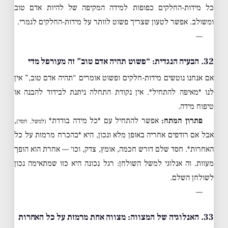
כל מידות-החלקים כפופות למידה המקיפה של להיות אדם טוב
ומשולב. אפשר לטעון שצריך פשוט לוותר על מידות-החלקים לגמרי.
—
32. הבעיה הנגדית: “פשוט תהיה אדם טוב” זה מעורפל מדי
אם אנחנו נוטשים מידות-חלקים ופשוט אומרים “תהיה אדם טוב,” אין
לנו *מאיפה להתחיל*. אין נקודת התחלה ניתנת לבידוד להבנה או
טיפוח מידה.
פתרון המתח:
אפשר להתחיל עם *כל מידה בודדת*
,
(למשל, חסד)
אבל אם רודפים אחריה באופן מלא ונכון, היא *בהכרח מרמזת על כל
האחרות*. חסד שלם דורש חכמה, אומץ, צדק, וכו׳ — אחרת הוא הופך
מעוות. זה אנלוגי למשל השולחן: רגל נכונה היא כזו שמתאימה נכון
לשולחן השלם.
—
33. האנלוגיה של המצווה: מצווה אחת מרמזת על כל האחרות