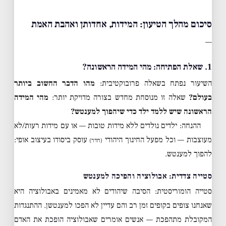
סיכום מהלך הטיעון: המידות, אחדותן ואהבת האמת
—
1. שאלת הפתיחה: מהי המידה הראשונה?
השיעור נפתח בשאלה פרובוקטיבית:
מהו הדבר החשוב ביותר
בעולם?
שאלה זו מנוסחת מחדש בצורה מדויקת יותר:
מהי המידה
הראשונה שיש ללמד ילד כדי שיהפוך למענטש?
ההנחה: ילדים נולדים ללא מידות טובות — או עם מידות רעות/לא
מעוצבות — וכל מפעל החינוך היהודי
עוסק ביסודו בעיצוב אופי:
(חדר)
להפוך למענטש.
סטייה צדדית: אבולוציה והפיכה למענטש
סטייה הומוריסטית: הסיבה שיהודים לא מאמינים באבולוציה היא
שאנחנו צופים בקופים זמן רב והם עדיין לא הפכו למענטשן. ההתנגדות
המקובלת מתהפכת — אנשים אומרים שאבולוציה הופכת את האדם