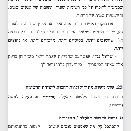
שממשיך להופיע על פני רשימות שונות, תשובות של אנשים שונים,
והזדמנויות שונות של הרהור.
– אם סוקרים אנשים רבים, או שואלים את עצמך שוב ושוב לאורך
זמן, מידות מסוימות
יחזרו
. הפריטים החוזרים האלה הם ככל הנראה
אלה ש
חשובים יותר, בסיסיים יותר, מרכזיים יותר, או נחוצים
יותר
.
–
שיקול נגדי
: אפשר גם שהמידות שאתה *לא* מזכיר הן בדיוק
אלה שאתה הכי צריך — כי היעדרן בלתי נראה לך.
—
23. שתי גישות מתודולוגיות רחבות ליצירת הרשימה
הבחנה בין גישות
מלמטה למעלה
ו
מלמעלה למטה
(אמפירית)
:
(רציונלית)
א. גישה מלמטה למעלה / אמפירית
–
להסתכל על מה שאנשים טובים עושים
— לצפות בהתנהגותם