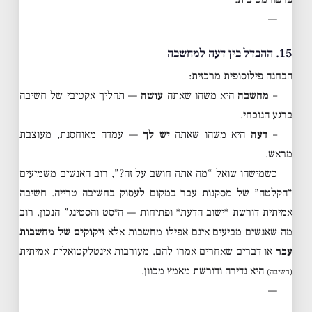
—
15. ההבדל בין דעה למחשבה
הבחנה פילוסופית מרכזית:
–
מחשבה
היא משהו שאתה
עושה
— תהליך אקטיבי של חשיבה
ברגע הנוכחי.
–
דעה
היא משהו שאתה
יש לך
— עמדה מאוחסנת, מעוצבת
מראש.
כשמישהו שואל “מה אתה חושב על זה?”, רוב האנשים משמיעים
“הקלטה” של מסקנות עבר במקום לעסוק בחשיבה טרייה. חשיבה
אמיתית דורשת *ישוב הדעת* ופתיחות — ה״סט והסטינג” הנכון. רוב
מה שאנשים מביעים אינם אפילו מחשבות אלא
זיקוקים של מחשבות
עבר
או דברים שאחרים אמרו להם. מעורבות אינטלקטואלית אמיתית
היא נדירה ודורשת מאמץ מכוון.
(חשיבה)
—