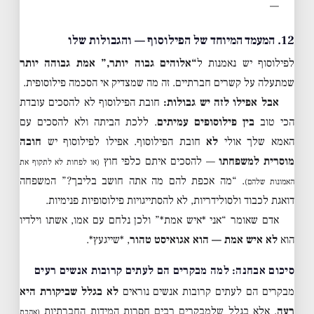
—
12. המעמד המיוחד של הפילוסוף — והגבולות שלו
לפילוסוף יש נאמנות ל
“אלוהים גבוה יותר,” אמת גבוהה יותר
שמתעלה על קשרים חברתיים. זה מה שמצדיק אי הסכמה פילוסופית.
אבל אפילו לזה יש גבולות:
חובת הפילוסוף לא להסכים עובדת
הכי טוב
בין פילוסופים עמיתים
. ללכת הביתה ולא להסכים עם
האמא שלך אולי
לא
חובת הפילוסוף. אפילו לפילוסוף יש
חובה
מוסרית למשפחתו
— להסכים איתם כלפי חוץ
(או לפחות לא לתקוף את
. “מה אכפת להם מה אתה חושב בליבך?” המשפחה
האמונות שלהם)
דואגת לכבוד ולסולידריות, לא להסתייגויות פילוסופיות פנימיות.
אדם שאומר “אני *איש אמת*” ולכן נלחם עם אמו, אשתו וילדיו
הוא
לא איש אמת — הוא אגואיסט טהור
, *שייגעץ*.
סיכום אבחנה: למה מבקרים הם לעתים קרובות אנשים רעים
מבקרים הם לעתים קרובות אנשים נוראים
לא בגלל שביקורת היא
רעה
, אלא בגלל שלמבקרים רבים חסרות המידות החברתיות
(אהבת