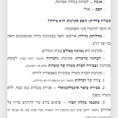
–
אומץ
— לפחות במידה מסוימת.
–
קשב
— אולי.
סטייה צדדית: האם סקרנות היא מידה?
זה הופך לוויכוח מיני משמעותי:
–
מחלוקת גדולה:
אריסטו רואה בסקרנות מידה; אוגוסטינוס רואה
בה יצר הרע.
– סקרנות היא
נמוכה בסולם
בבית המדרש.
–
הבחנה מרכזית:
סקרנות כ
תמיהה
לעומת
(מונעת יראת כבוד)
סקרנות כ
צבירה חסרת מטרה של עובדות
.
(ללא סדר חשיבות)
– סקרנות חסרת מטרה מבוקרת כאפשרית להיות:
1. צורה של
רכילות
.
(למשל, רוב ההיסטוריה היא רכילות)
2.
צבירת עושר אינטלקטואלי
— אגירת עובדות כמו כסף, ללא
מטרה משנה.
3.
מתכבד בקלון חברו
— שימוש בידע כדי להרגיש עדיף על
אחרים
(למשל, לדעת שרב יונתן אייבשיץ היה לכאורה חסיד שבתי צבי, מה שגורם לך
.
להרגיש טוב יותר ממנו)