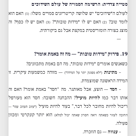
סטייה צדדית: הרשימה הסמויה של עולם השידוכים
לעולם ה*שידוכים* יש שלושה קריטריונים סמויים משלו:
האם הוא
(1)
לומד טוב?
האם יש לו *מידות טובות*?
האם יש לו כסף? זה
(3)
(2)
מוצג בצורה הומוריסטית במקצת אבל גם ביקורתית.
—
19. פירוק “מידות טובות” — מה זה באמת אומר?
כשאנשים אומרים *מידות טובות*, מה הם באמת מתכוונים?
–
מתינות
— מזוהה כמשמעות עיקרית. זו
(*לא מפונק יתר על המידה*)
המידה הראשונה שמוצמדת.
–
חסד
— הוצע, אבל מאותגר. מה “חסד” באמת אומר? האם זה
אותו דבר כמו
להיות מועיל
? ההבחנה חשובה: חסד הוא מעורפל
ו״יכול להיות מחובר לכל דבר,” בעוד להיות מועיל
(*עזוב תעזוב עמו* —
הוא יותר קונקרטי ומכוון
החובה לעזור כשאתה רואה חסרון שאתה יכול למלא)
פעולה.
–
ענווה
— גם הוזכרה.