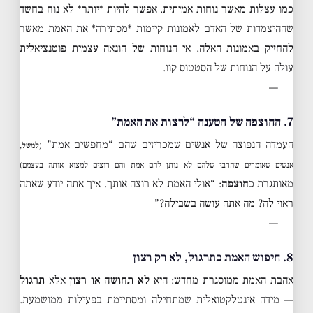
כמו עצלות מאשר נוחות אמיתית. אפשר להיות *יותר* לא נוח בחשד
שההיצמדות של האדם לאמונות קיימות *מסתירה* את האמת מאשר
להחזיק באמונות האלה. אי הנוחות של הונאה עצמית פוטנציאלית
עולה על הנוחות של הסטטוס קוו.
—
7. החוצפה של הטענה “לרצות את האמת”
העמדה הנפוצה של אנשים שמכריזים שהם “מחפשים אמת”
(למשל,
אנשים שאומרים שהרבי שלהם לא נותן להם אמת והם רוצים למצוא אותה בעצמם)
מאותגרת כ
חוצפה
: “אולי האמת לא רוצה אותך. איך אתה יודע שאתה
ראוי לה? מה אתה עושה בשבילה?”
—
8. חיפוש האמת כתרגול, לא רק רצון
אהבת האמת ממוסגרת מחדש: היא
לא תחושה או רצון
אלא
תרגול
— מידה אינטלקטואלית שמתחילה ומסתיימת בפעילות ממושמעת.