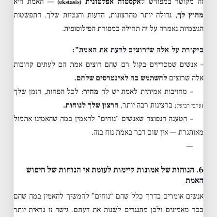
זה מקושר במפורש ל
אקסטזה אפלטונית
— האמת היא
(ekstasis)
מחוץ לך
, גדולה יותר מהרצונות, הדעות והנטיות שלך. התפשטות
הגשמיות נאמרה על זה תחילה במסורת הפילוסופית.
ביקורת על אלה ש״רוצים לדעת את האמת”:
– אנשים שמכריזים בקול רם שהם רוצים אמת הם לעתים קרובות
אלה שרוצים
להשתמש בה לאינטרסים שלהם.
– מחויבות אמיתית לאמת יש לה
מחיר
: לכל הפחות, הזמן שלך
; ברצינות רבה יותר,
הרצון שלך לנוחות.
(ערבי רביעי)
– הטענה הנפוצה שאנשים “נוחים” להאמין במה שהאמינו אתמול
מאותגרת — אין שום דבר באמת נוח בזה.
—
6. הנוחות של אמונות קיימות לעומת אי הנוחות של חיפוש
האמת
אנשים אומרים בדרך כלל שהם “נוחים” להמשיך להאמין במה שהם
כבר מאמינים ולכן מתנגדים לשנות את דעתם. גישה זו נראית יותר