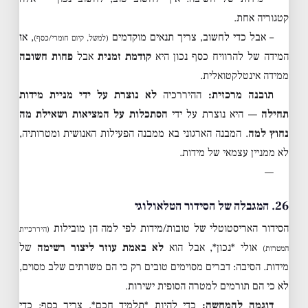
קטגוריה אחת.
– אבל כדי לחשוב, צריך תנאים מוקדמים
, אז
(למשל, קיום חומרי/כסף)
המידה של להרוויח כסף נכון היא
קודמת זמנית
אבל
פחות חשובה
ממידה אינטלקטואלית.
תובנה מרכזית:
ההיררכיה
לא נוצרת על ידי מניית מידות
תחילה
— היא נוצרת על ידי
הסתכלות על המציאות ושאילת מה
נחוץ למה
. המבנה הארגוני בא ממבנה הפעילות האנושית ומטרותיה,
לא ממניין עצמאי של מידות.
—
26. המגבלה של הסידור הטלאולוגי
הסידור האריסטוטלי של טובות/מידות לפי למה הן מובילות
(היררכיית
אולי *נכון*, אבל הוא
לא באמת עוזר ליצור רשימה
של
המטרות)
מידות. הסיבה: דברים מסוימים טובים רק כי הם משרתים שלב מסוים,
לא כי הם תורמים למטרה הסופית ישירות.
דוגמה להמחשה:
כדי להיות *תלמיד חכם*, צריך כסף; כדי