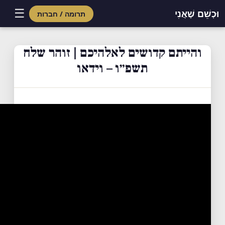
☰
וּכְשֵׁם שֶׁאֲנִי
תרומה / חברות
Skip
to
והייתם קדושים לאלהיכם | זוהר שלח
content
תשפ״ו – וידאו