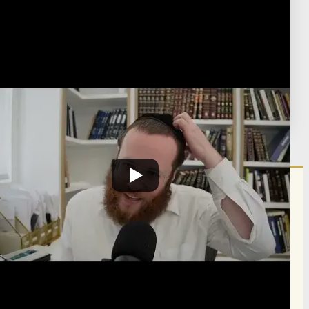
Weekly Shiur
Post Type
›
Youtube
שיעורים שבועיים על פרשת השבוע וספר הזוהר
›
זוהר
›
זוהר על התורה
ומועדים - תשפ"ו
תגיות:
Z500
פורסם:
כ"ז סיון ה'תשפ"ו
·
June 12, 2026
הרשם לרשימת אימייל שבועי