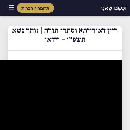
☰
וּכְשֵׁם שֶׁאֲנִי
תרומה / חברות
Skip
to
רזין דאורייתא וסתרי תורה | זוהר נשא
content
תשפ״ו – וידאו