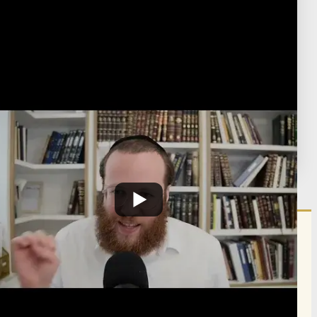
then 900505#
Weekly Shiur
Post Type
›
Youtube
שיעורים שבועיים על פרשת השבוע וספר הזוהר
›
זוהר
›
זוהר על התורה
ומועדים - תשפ"ו
תגיות:
Z498
פורסם:
י"ג סיון ה'תשפ"ו
·
May 29, 2026
הרשם לרשימת אימייל שבועי