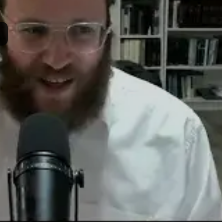
ות:
z442
סם:
ד' אייר ה'תשפ"ה
·
May 2, 2025
נערך:
ד' ניסן ה'תשפ"ו
·
March 22, 2026
תרומה
תמכו בהמשך הפצת שיעורים ותכנים
Donate