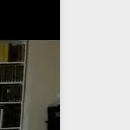
iur
ube
שיע
מוע