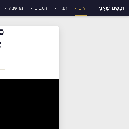
וּכְשֵׁם שֶׁאֲנִי
היום
תנ"ך
רמב"ם
מחשבה
ס
ז