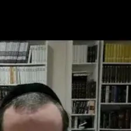
Weekly Sh
Post Type
›
Yout
ורים שבועיים על פרשת השבוע וספר הזוהר
›
זוהר
›
זוהר על התורה ומועדים - תשפ"
דים
›
ספירת העומר