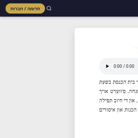
תרומה / חברות
Skip
to
content
רי בית הכנסת בשעת
חה. ס׳ווערט אויך
 און די חיוב תפילה
הכנות און איסורים