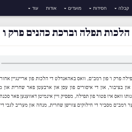
קבלה
חסידות
מועדים
אודות
עוד
הלכות תפלה וברכת כהנים פרק ו
לה פרק ו׳ פון רמב״ם, וואס באהאנדלט די הלכות פון אריינגיין אחו
ון בציבור, און די איסורים פון עסן און ארבעטן פאר שחרית און מנ
ותו וואס איז פטור פון תפילה, מפסיק זיין אינמיטן דאווענען פאר סכנה,
ר רמב״ם מסביר די חילוקים צווישן שחרית, מנחה און מעריב לגבי די 