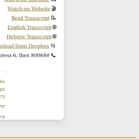
Watch on Website
🎬
Read Transcript
📝
English Transcript
🌐
Hebrew Transcript
🌐
nload from Dropbox
📂
ress 6, then 80068#
📞 Listen by phone: call
dio
משנ
כהנ
תגי
פור