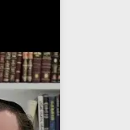
📌 This Shiur Also On
Listen to Audio
🎧
Watch on YouTube
📺
Read Transcript
📝
English Transcript
🌐
Hebrew Transcript
🌐
nload from Dropbox
📂