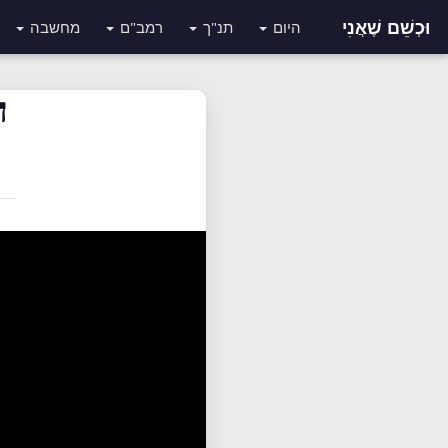
וּכְשֵׁם שֶׁאֲנִי
מחשבה
רמב"ם
תנ"ך
היום
–