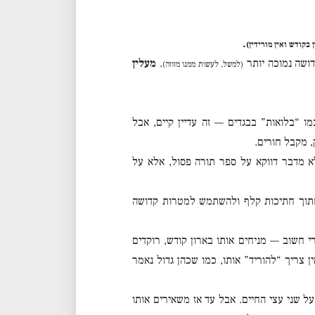
.
 בקודש ואין מורידין)
ושה נמוכה יותר
.
מעלין
(למשל, לעשות ממנו מזוזה)
ו “בלואות” בבגדים — זה עדיין קיים, אבל
, מקבל חורים.
לא מדבר דווקא על ספר תורה פסול, אלא על
חתוך חתיכות קלף ולהשתמש למטרות קדושה
י חשוב — מניחים אותו בארון קודש, רוקדים
 צריך “להוריד” אותו, כמו שכהן גדול נאמר
 שני עצי החיים. אבל עד אז משאירים אותו