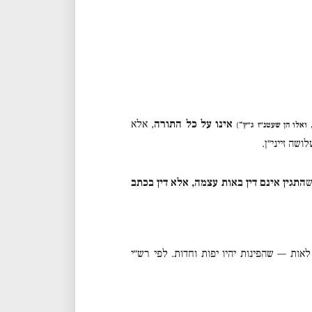
אינו על כל התורה
, אלא
ואלו הן שעטנ״ז ג״ץ”
)
שה זייני״ן.
ש
התגין אינם דין באות עצמה, אלא דין בכתב
אות — שהפינות יהיו יפות וחדות. לפי רש״י