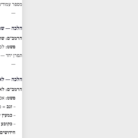
מספר עמודים
—
הלכה — שתי
הרמב״ם: שתי
פשט:
לכת
תפרן יחד — 
—
הלכה — לא י
הרמב״ם: לא 
פשט:
אסו
–
זנב
= מ
–
כמעין ע
–
כקובע
=
חידושים: