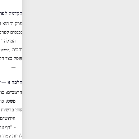
הקדמה לפר
פרק ה׳ הוא ה
נכנסים לפרטי
המילה “מ
והבית
(המשקוף
עוסק בצד הק
—
הלכה א — ש
הרמב״ם: כות
פשט:
כות
שתי פרשיות
חידושים:
– “דף אח
להיות עמוד א