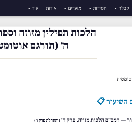
קבלה
חסידות
מועדים
אודות
עוד
הלכות תפילין מזוזה וספר
ה׳ (תורגם אוטומט
טומטית
 השיעור 📋
ור — רמב״ם הלכות מזוזה, פרק ה׳
(והתחלת פרק ו׳)