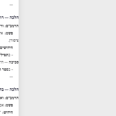
—
הלכה — רוו
הרמב״ם: ורו
פשט:
אין
ציפורן.
חידושים:
– ב
תפילי
סביבה
— היא 
– ב
ספר ת
—
הלכה — בדי
הרמב״ם: ואם
פשט:
אם 
חידוש:
“ד