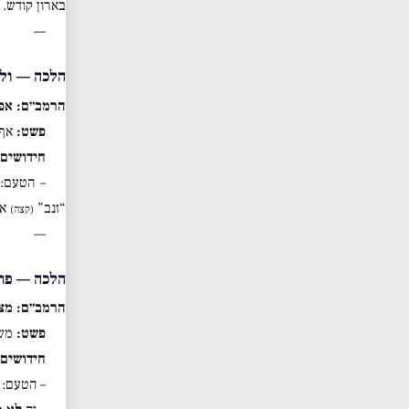
בארון קודש. 
—
הלכה — ולא
הרמב״ם: אפי
פשט:
אף 
חידושים:
– הטעם:
“זנב”
אב
(קצה)
—
הלכה — פרש
הרמב״ם: מצ
פשט:
משא
חידושים:
– הטעם: 