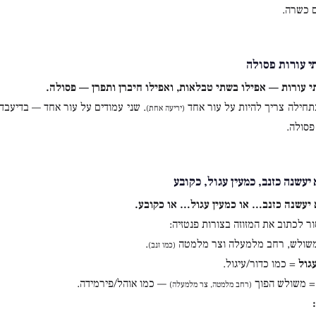
 כשרה.
 עורות פסולה
 עורות — אפילו בשתי טבלאות, ואפילו חיברן ותפרן — פסולה.
חילה צריך להיות על עור אחד
. שני עמודים על עור אחד — בדיעבד
(יריעה אחת)
פסולה.
עשנה כזנב, כמעין עגול, כקובע
יעשנה כזנב… או כמעין עגול… או כקובע.
ר לכתוב את המזוזה בצורות פנטזיה:
שולש, רחב מלמעלה וצר מלמטה
.
(כמו זנב)
גול
= כמו כדור/עיגול.
 משולש הפוך
— כמו אוהל/פירמידה.
(רחב מלמטה, צר מלמעלה)