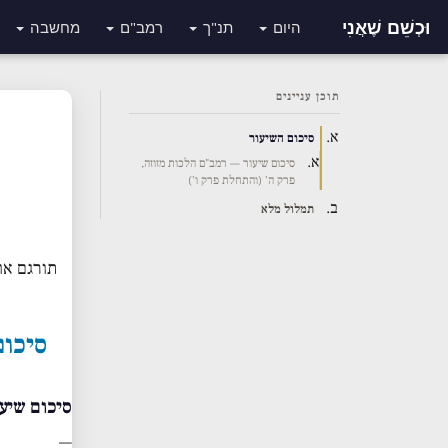
וּכְשֵׁם שֶׁאֲנִי
היום
תנ"ך
רמב"ם
מחשבה
תוכן עניינים
סיכום השיעור
סיכום שיעור — רמב"ם הלכות מזוזה,
פרק ה' (והתחלת פרק ו')
תמלול מלא
תורגם או
סיכום
סיכום שיע
—