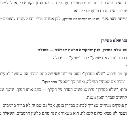
ם כאלה נראים בכתובות ובמסמכים עתיקים — זהו סגנון דקורטיבי. אבל למזוזה
ובים כאלה אינם מיועדים לקריאה.
ייתה דבר גלוי
, לכן אנשים אולי רצו לעשות עיצובים 
(לא סגורה בקופסה כמו תפילין)
ו שלא כסדרן
ו שלא כסדרן, כגון שהקדים פרשה לפרשה — פסולה.
כתב “והיה אם שמוע” לפני “שמע” — פסולה.
רוך מה פירוש “שלא כסדרן”: האם פירושו ש
פיזית
כתב “והיה אם שמוע” למעלה
“והיה אם שמוע” תחילה, ואחר כך “שמע”
?
(סדר בזמן)
חת: “שלא כסדרן” פירושו פשוט הסדר על הקלף — כתב אותו הפוך. שיטה שניי
לחשוב שסדר הזמן משנה.
ן
פוסקים מניחים שצריך לכתוב כסדרן בזמן, אבל גם שם זה לא ברור ברמב״ם.
שנה
לא מביא כלום לשאלה, הוא משאיר את זה סתם כלשון הרמב״ם. השאלה נ