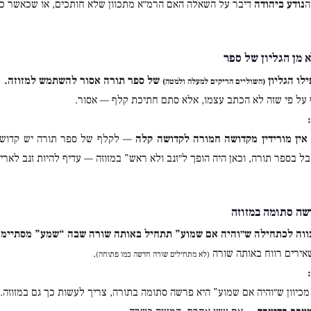
ה
נודע ביהודה
דיבר על השאלה האם הרמ״א מתכוון שלא חותכים, או שכאשר כ
 מן הגליון של ספר
לו הגליון
של ספר תורה אסור להשתמש למזוזה.
(השוליים הריקים למעלה ולמטה)
על פי שזה לא הכתב עצמו, אלא סתם חתיכת קלף — אסור.
אין מורידין מקדושה חמורה לקדושה קלה
— לקלף של ספר תורה יש קדושה ג
ל בספר תורה, וכאן היה הופך ל״זנב ולא ראש” במזוזה — עדיף להיות זנב לאר
ה סתומה במזוזה
ווה לכתחילה ש״והיה אם שמוע” תתחיל באותה שורה שבה “שמע” מסתיימ
ירים רווח באותה שורה
.
(לא מתחילים שורה חדשה כמו פתוחה)
מכיוון ש״והיה אם שמוע” היא פרשה סתומה בתורה, צריך לעשות כך גם במזוזה.