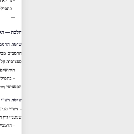
– זה
לא מ
– ב
תפילי
—
הלכה — תג
שיטת הרמב״
הרמב״ם מבין
ספציפית על 
חידושים:
– בתפילי
הספציפי
(מזוז
שיטת רש״י 
–
רש״י
מבין 
שעטנ״ז ג״ץ 
–
הרמב״