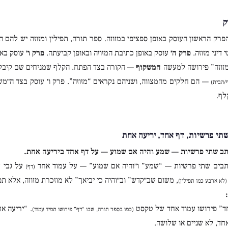
ק
פרק הראשון העוסק באופן ספציפי במזוזה. ספר תורה, תפילין ומזוזה יש להם
 דיני מזוזה.
פרק ה׳
עוסק באופן כתיבת המזוזה ובאופן קביעתה.
פרק ו׳
עוסק באי
זוזה” פירושה למעשה
המשקוף
— הקורה בצד הפתח. הקלף שמניחים שם קיבל 
— הם חלקים מהמצווה, ושניהם נקראים “מזוזה”. פרק ו׳ עוסק בצד ה״מ
/הבית)
לף.
תי פרשיות, דף אחד, יריעה אחת
ב שתי פרשיות — שמע והיה אם שמוע — על דף אחד ביריעה אחת.
בים שתי פרשיות — “שמע” ו״והיה אם שמוע” — על עמוד אחד
על גבי 
(דף)
, משום שב״קדש” וב״והיה כי יביאך” לא מוזכרת מזוזה, אלא תפי
(לא ארבע כמו תפילין)
ד” פירושו עמוד אחד של טקסט
. “יריעה א
(כמו בספר תורה, שבו “דף” פירושו תמיד עמוד)
חד, לא שניים או שלושה.