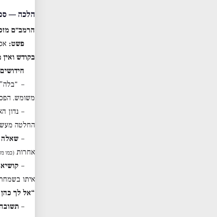
הלכה — ספ
הרמב״ם מזכ
פשט:
אסו
בקודש ואין מ
חידושים:
– “בלה” 
משומש. הפסו
– נדון ה
החלטה מעשית
–
שאלה ע
אחרות
(כמו מזו
–
קושיא:
איתו בשמחת 
“אל לך כהן 
–
תשובה: