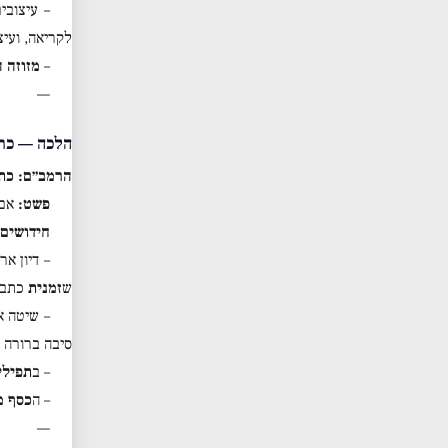
– עיצובי
לקריאה, ועיצ
–
מזוזה ה
—
הלכה — כתב
הרמב״ם: כתב
פשט:
אם 
חידושים:
– דיון א
ש
זמנית
כתב 
– שיטה א
סיבה ברורה 
– ב
תפילי
– ה
כסף מ
—