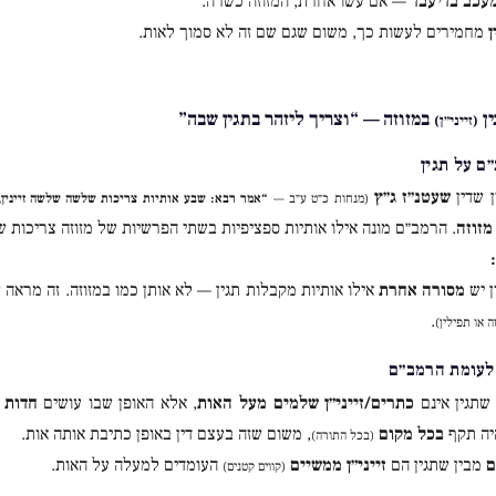
עכב בדיעבד
— אם עשו אחרת, המזוזה כשרה.
ן
מחמירים לעשות כך, משום שגם שם זה לא סמוך לאות.
ין
במזוזה — “וצריך ליזהר בתגין שבה”
(זייני״ן)
ם על תגין
 שדין
שעטנ״ז ג״ץ
(מנחות כ״ט ע״ב —
“אמר רבא: שבע אותיות צריכות שלשה שלשה זיינין, 
מזוזה
. הרמב״ם מונה אילו אותיות ספציפיות בשתי הפרשיות של מזוזה צריכות שלו
ן יש
מסורה אחרת
אילו אותיות מקבלות תגין — לא אותן כמו במזוזה. זה מראה 
.
ה או תפילין)
לעומת הרמב״ם
שתגין אינם
כתרים/זייני״ן שלמים מעל האות
, אלא האופן שבו עושים
חדות
ל
היה תקף
בכל מקום
, משום שזה בעצם דין באופן כתיבת אותה אות.
(בכל התורה)
ם
מבין שתגין הם
זייני״ן ממשיים
העומדים למעלה על האות.
(קווים קטנים)