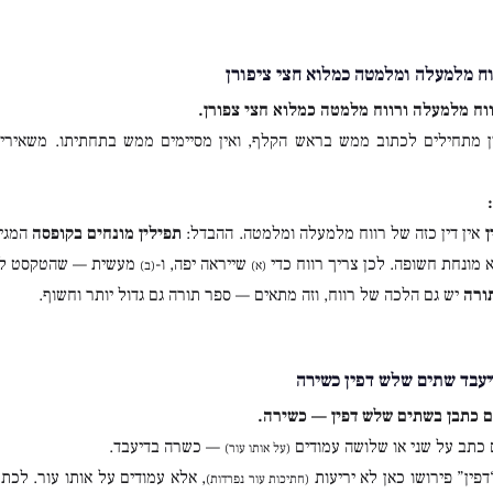
ח מלמעלה ומלמטה כמלוא חצי ציפורן
וח מלמעלה ורווח מלמטה כמלוא חצי צפורן.
 מתחילים לכתוב ממש בראש הקלף, ואין מסיימים ממש בתחתיתו. משאירי
ן
אין דין כזה של רווח מלמעלה ומלמטה. ההבדל:
תפילין מונחים בקופסה
המגינ
מונחת חשופה. לכן צריך רווח כדי
שייראה יפה, ו-
מעשית — שהטקסט לא 
(א)
(ב)
ורה
יש גם הלכה של רווח, וזה מתאים — ספר תורה גם גדול יותר וחשוף.
עבד שתים שלש דפין כשירה
 כתבן בשתים שלש דפין — כשירה.
כתב על שני או שלושה עמודים
— כשרה בדיעבד.
(על אותו עור)
פין” פירושו כאן לא יריעות
, אלא עמודים על אותו עור. לכת
(חתיכות עור נפרדות)