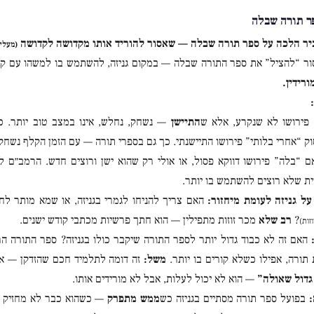
ר תורה שבלה
יר הלכה על ספר תורה שבלה — שאסור להוריד אותו מקדושה לקדושה
(מעלין
ר “להציל” את ספר התורה שבלה — במקום גניזה, להשתמש בו למשהו עם קד
ורידין.
פירושו לא שנקרע, אלא ש
התיישן
— נשחק, נחלש, אינו במצב טוב יותר. כמ
ק “אחרי בלותי” פירושו התיישנתי. כך גם בספרי תורה — עם הזמן הקלף נשחק
אם “בלה” פירושו דווקא פסול, או אולי רק שהוא ישן ורוצים חדש. הרמב״ם 
 שלא רוצים להשתמש בו יותר.
ל גניזה לעומת מיחזור:
האם צריך להניחו לגמרי בגניזה, או שמא מותר ל
?
רב שלא
מכר זוזות מתפילין — הוא חתך פרשיות מכתבי קודש ישנים.
זות)
האם זה לא כבוד גדול יותר לספר התורה שיקבר כולו בגניזה? ספר התורה הר
תורה, אפילו כשלא קורים בו יותר.
משל:
זה דומה לתלמיד חכם שהזדקן — אין
גדול שאולה”
— הוא לא יכול לעלות, אבל לא מורידים אותו.
בפועל ספר תורה מסתיים בגניזה כש
ממש מתפרק
— כשהוא כבר לא מחזיק על