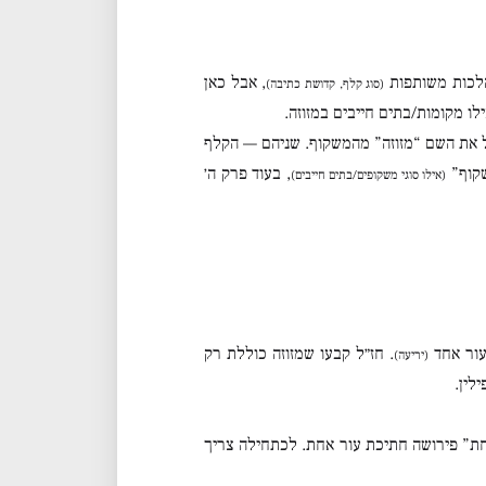
 הלכות משותפות
, אבל כאן
(סוג קלף, קדושת כתיבה)
לו מקומות/בתים חייבים במזוזה.
את השם “מזוזה” מהמשקוף. שניהם — הקלף
שקוף”
, בעוד פרק ה׳
(אילו סוגי משקופים/בתים חייבים)
עור אחד
. חז״ל קבעו שמזוזה כוללת רק
(יריעה)
לין.
חת” פירושה חתיכת עור אחת. לכתחילה צריך