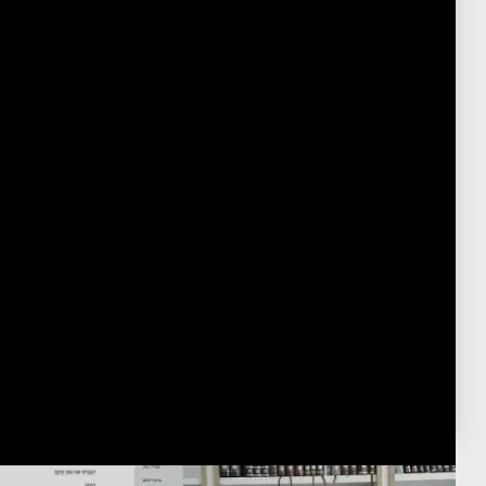
15 Minute Tanach English
Post Type
›
Youtube
929 תנ"ך
›
חמשה חומשי תורה - לפי פרקים
›
ספר ויקרא - לפי פרקים
›
ויקרא כו
חמשה חומשי תורה - לפי פרשיות
›
ספר ויקרא
›
פרשת בחקותי
פורסם:
י"ח שבט ה'תשפ"ו
·
February 5, 2026