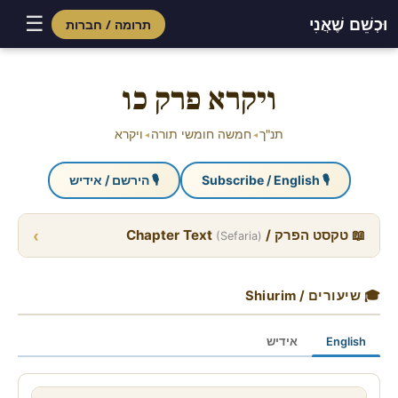
☰
וּכְשֵׁם שֶׁאֲנִי
תרומה / חברות
Skip
to
ויקרא פרק כו
content
תנ"ך
חמשה חומשי תורה
ויקרא
◂
◂
🎙 Subscribe / English
🎙 הירשם / אידיש
›
📖 טקסט הפרק / Chapter Text
(Sefaria)
🎓 שיעורים / Shiurim
English
אידיש