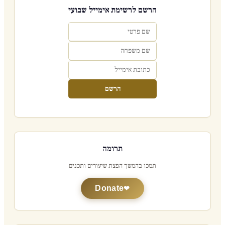
הרשם לרשימת אימייל שבועי
הכפלות והגברות
מבנה הברכות
- מבנה בסיסי: "אם בחקתי תלכו, אז [ברכות];
אם לא, אז [קללות]"
- הברכות עוקבות אחר סדר הגיוני של מדינה
הרשם
מצליחה: גשם ← הארץ מניבה ← שובע ←
ביטחון ← שלום ← ניצחון על אויבים ←
הברית מתקיימת
מבנה הירידה של הקללות
תרומה
הקללות מאורגנות כ
שלבי ירידה
, כל אחד
תמכו בהמשך הפצת שיעורים ותכנים
מוצג ב"ואם", עם הגברה של "שבע":
Donate
1.
שלב א'
: מחלות, אויבים אוכלים את יבולכם,
הפסד בקרבות, בריחה ללא רודף (פשיטות)
2.
שלב ב'
: רעב קיצוני -
"וְנָתַתִּי אֶת שְׁמֵיכֶם