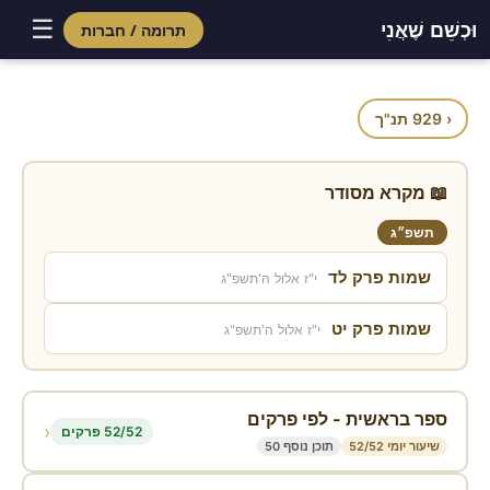
☰
וּכְשֵׁם שֶׁאֲנִי
תרומה / חברות
Skip
to
content
‹ 929 תנ"ך
📖 מקרא מסודר
תשפ״ג
שמות פרק לד
י"ז אלול ה'תשפ"ג
שמות פרק יט
י"ז אלול ה'תשפ"ג
ספר בראשית - לפי פרקים
‹
52/52 פרקים
שיעור יומי 52/52
תוכן נוסף 50