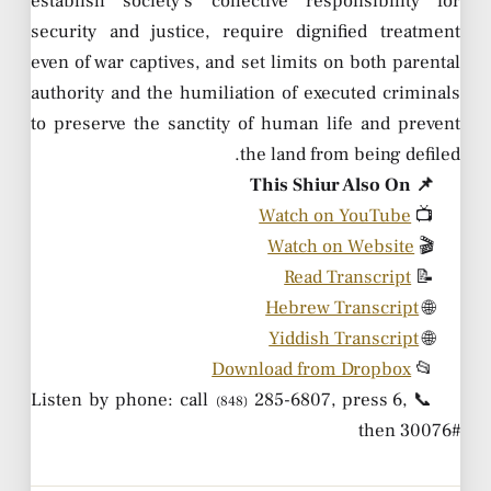
establish society’s collective responsibility for
security and justice, require dignified treatment
even of war captives, and set limits on both parental
authority and the humiliation of executed criminals
to preserve the sanctity of human life and prevent
the land from being defiled.
📌 This Shiur Also On
Watch on YouTube
📺
Watch on Website
🎬
Read Transcript
📝
Hebrew Transcript
🌐
Yiddish Transcript
🌐
Download from Dropbox
📂
285-6807, press 6,
📞 Listen by phone: call
(848)
then 30076#