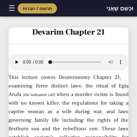
☰
וּכְשֵׁם שֶׁאֲנִי
תרומה / חברות
Skip
to
Devarim Chapter 21
content
This lecture covers Deuteronomy Chapter 21,
examining three distinct laws: the ritual of Egla
Arufa
when a murder victim is found
(the beheaded calf)
with no known killer, the regulations for taking a
captive woman as a wife during war, and laws
governing family life including the rights of the
firstborn son and the rebellious son. These laws