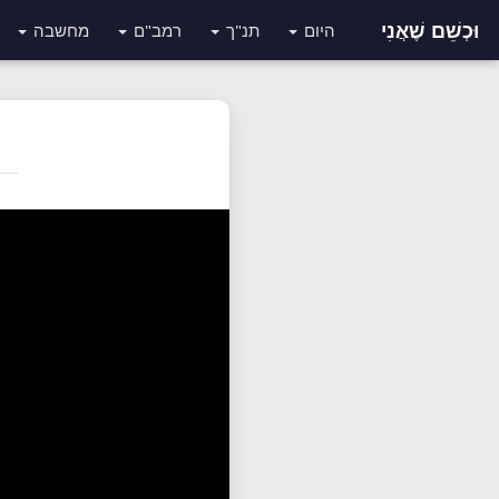
וּכְשֵׁם שֶׁאֲנִי
היום
תנ"ך
רמב"ם
מחשבה