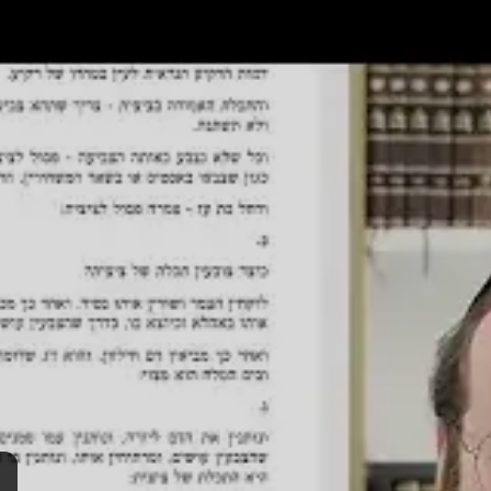
Dow
285-6807, p
(848)
Post Type
›
Yout
ה תורה להרמב"ם
›
ספר אהבה
›
הלכות ציצית
›
הלכות ציצית פרק ב