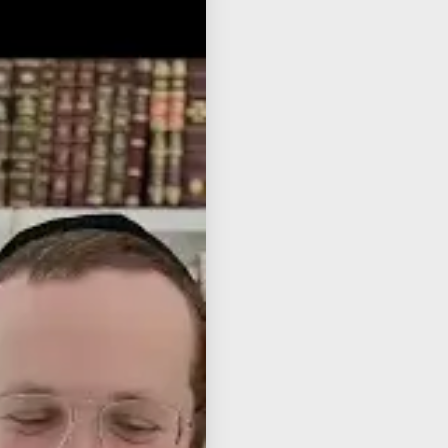
📌 This Shiur Also On
Listen to Audio
🎧
Watch on YouTube
📺
nload from Dropbox
📂
ress 6, then 80089#
📞 Listen by phone: call
ube
משנ