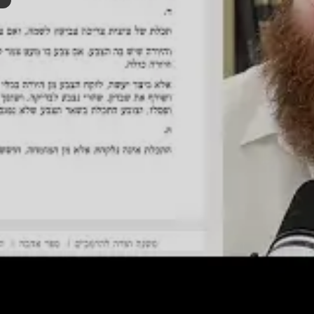
ות:
DR089
סם:
י"ז אייר ה'תשפ"ו
·
May 4, 2026
תרומה
תמכו בהמשך הפצת שיעורים ותכנים
Donate