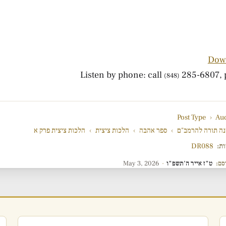
Dow
285-6807, p
(848)
Post Type
›
Au
ה תורה להרמב"ם
›
ספר אהבה
›
הלכות ציצית
›
הלכות ציצית פרק א
ות:
DR088
סם:
ט"ז אייר ה'תשפ"ו
·
May 3, 2026