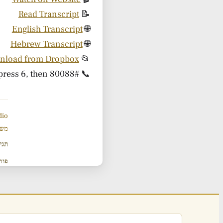
Read Transcript
📝
English Transcript
🌐
Hebrew Transcript
🌐
nload from Dropbox
📂
ress 6, then 80088#
📞 Listen by phone: call
dio
משנ
תגי
פור