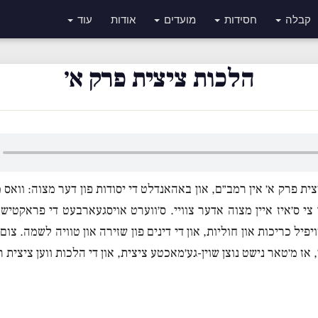
קבלה
חסידות
מועדים
אודות
עוד
הלכות ציצית פרק א׳
ת פרק א׳ אין רמב״ם, און באהאנדלט די יסודות פון דער מצוה: וואס מ
 צי ס׳איז איין מצוה אדער צוויי. ס׳ווערט אויסגעארבעט די פראקטישע 
יפיל כריכות און חוליות, און די דינים פון שזירה און טוויה לשמה. צום
 אז מ׳טאר נישט נוצן שוין-גע׳מאכטע ציצית, און די הלכות ווען ציצית רי