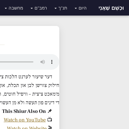
וּכְשֵׁם שֶׁאֲנִי
היום
תנ"ך
רמב"ם
מחשבה
דער שיעור לערנט הלכות ציצי
חילוק צווישן לבן און תכלת, און
מ׳מאכט ציצית – וויפיל חוטים, וו
די דינים פון תעשה ולא מן העשוי,
📌 This Shiur Also On
Watch on YouTube
📺
Watch on Website
🎬