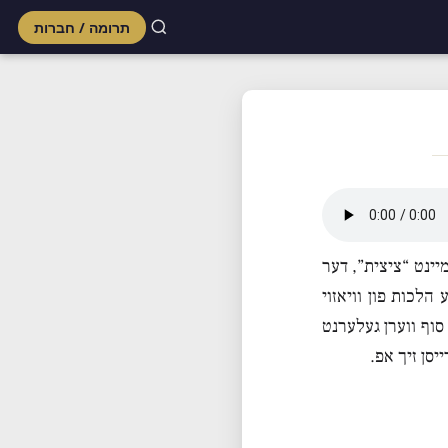
תרומה / חברות
Skip
to
content
יינט “ציצית”, דער
הלכות פון וויאזוי
 סוף ווערן געלערנט
יסן זיך אפ.