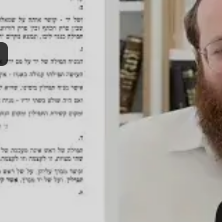
285-6807, 
(848)
Post Type
›
Yout
ה תורה להרמב"ם
›
ספר אהבה
›
הלכות תפילין ומזוזה וספר תורה
›
הלכות תפילין
וזה וספר תורה פרק ד
ות:
DR081
סם:
י"ב אייר ה'תשפ"ו
·
April 29, 2026
תרומה
תמכו בהמשך הפצת שיעורים ותכנים
Donate