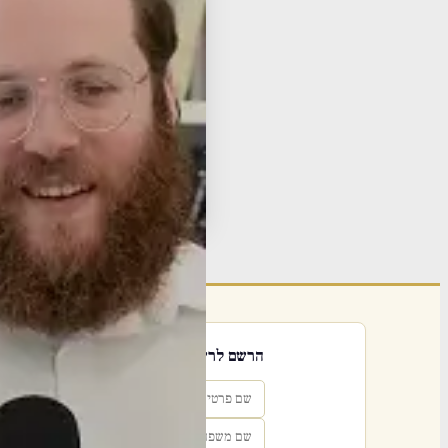
press 6, then 80081#
📞 Listen by phone: call
ube
משנ
ומז
תגי
פור
הרשם לרשימת אימייל שבועי