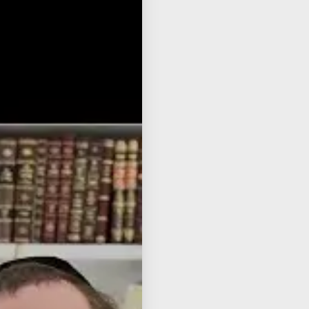
📌 This Shiur Also On
Listen to Audio
🎧
Watch on YouTube
📺
Read Transcript
📝
English Transcript
🌐
Hebrew Transcript
🌐
nload from Dropbox
📂