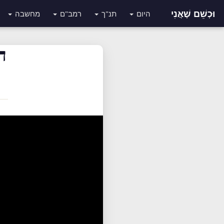
וּכְשֵׁם שֶׁאֲנִי
היום
תנ"ך
רמב"ם
מחשבה
ה