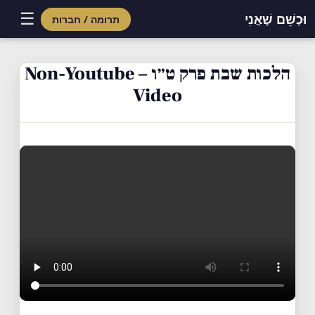
☰
וּכְשֵׁם שֶׁאֲנִי
תרומה / חברות
Skip
to
הלכות שבת פרק ט״ו – Non-Youtube
content
Video