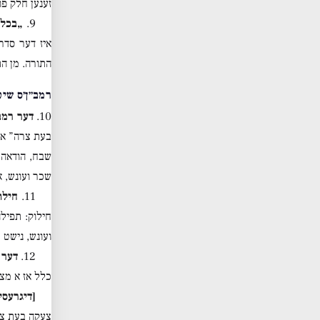
זענען חלק פו
9.
„בכל 
איז דער סדר
התורה. מן התו
רמב״ן׳ס שיטה vs. ר
10.
דער רמב
בעת צרה” אי
שבח, הודאה,
שכר ועונש, א
11.
חילו
חילוק: תפילה
ועונש, נישט 
12.
דער 
כלל אז א מצו
[דיגרעסי
צעקה בעת צרה