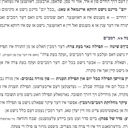
ן דעם דרך החיים פון א איד, אזוי ווי עסן, שלאפן, ארבעטן. דאווענען איז געווא
יום” מיינט נישט דווקא איינמאל א טאג:
„בכל יום” מיינט נישט א מינימום פו
 החיים — א מענטש איז א דאווענער. דאס שטימט מיט וואס דער רמב״ם זאג
רה איז דער ענין אז א מענטש זאל זיין א דאווענער, נישט אז עס איז דווקא איינמא
מב״ם
״ן׳ס שיטה — תפילה נאר בעת צרה:
דער רמב״ן האלט אז מן התורה איז תפיל
ז נישט דאס זעלבע ווי דער רמב״ם׳ס „זעקה בעת צרה”
. 
(וואס איז דער ענין פון תענית)
 ושאלת צרכים — אבער נישט בכל יום. דער רמב״ם׳ס זעקה בעת צרה איז אן 
ז נישט קיין זאך איז מקרה.
ק צווישן תפילה בכל יום און תפילת תענית — פון מורה נבוכים:
אין מורה נב
 בכל יום איז עבודה שבלב — געדענקען דעם אייבערשטן. תפילת תענית איז אן
מקרה, און מ׳היילט זיך דורך תשובה. נארמאלע תפילה האט נישט מיט תשובה צו ט
עיקר מחלוקת רמב״ם/רמב״ן:
אפשר איז דער עיקר שפאלט נישט צו תפילה איז 
ה אן באשטימטע צייט מוז זיין יעדן טאג. דער רמב״ן נעמט דעם כלל נישט אן.
ע: סדר של פסח]:
ביים סדר זעט מען ביידע עלעמענטן: שבח והודאה
(ווי נארמאל
, מ׳דערמאנט זיך אין די צרה פון מצרים, מ׳עסט מרור צו פילן די צעקה.