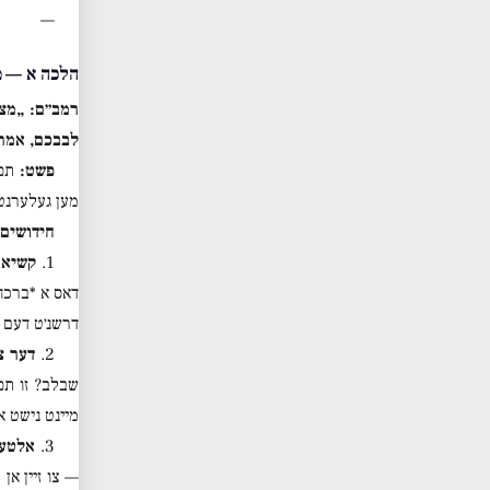
—
הלכה א — מ
רמב״ם: „מצו
לבבכם, אמרו
פשט:
תפל
מען געלערנט 
חידושים 
1.
קשיא 
דאס א *ברכה/
דרשנ׳ט דעם פ
2.
דער צ
שבלב? זו תפ
מיינט נישט א
3.
אלטער
— צו זיין אן