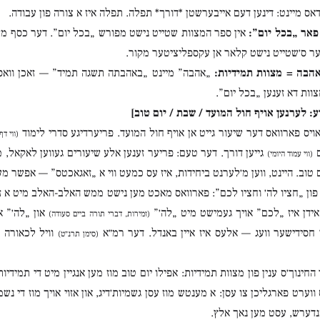
ס מיינט: דינען דעם אייבערשטן *דורך* תפלה. תפלה איז א צורה פון עבודה.
פאר „בכל יום”:
אין ספר המצוות שטייט נישט מפורש „בכל יום”. דער כסף מש
ער ס׳שטייט נישט קלאר אן עקספליציטער מקור.
הבה = מצוות תמידיות:
„אהבה” מיינט „באהבתה תשגה תמיד” — זאכן וואס
צוות דא זענען „בכל יום”.
ע: לערנען אויף חול המועד / שבת / יום טוב]
ויס פארוואס דער שיעור גייט אן אויף חול המועד. פריערדיגע סדרי לימוד
(ווי דף
ם
גייען דורך. דער טעם: פריער זענען אלע שיעורים געווען לאקאל,
(ווי עמוד היומי)
טוב. היינט, ווען מ׳לערנט ביחידות, איז עס כמעט ווי א „זאגאכטס” — אפשר מ
 פון „חציו לה׳ וחציו לכם”: פארוואס מאכט מען נישט ממש האלב-האלב מיט א 
 אידן איז „לכם” אויך געמישט מיט „לה׳”
און „לה׳” א
(זמירות, דברי תורה ביים סעודה)
 חסידישער וועג — אלעס איז איין באנדל. דער רמ״א
וויל לכאורה 
(סימן תרנ״ט)
 ווערט פארגליכן צו עסן: א מענטש מוז עסן גשמיות׳דיג, און אזוי אויך מוז די נ
נדערש, עסט מען נאך אלץ.