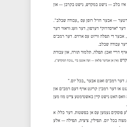
ס איז בלב — נישט במקדש, נישט בקרבן — און
ערטער — אבער חז״ל רופן עס „עבודה שבלב”.
ער *אויסדרוק* דערפון, דער וועג וויאזוי דער
 אבער די תפלה ווייזט עס ארויס. דער רמב״ם
 דער עבודה שבלב.
יף דריי זאכן: תפלה, תלמוד תורה, און עבודת
מקדש
.
(אין אן אנדער פלאץ — זעה אונטן ביי „נוכח המקדש”)
ום. דער רמב״ם זאגט אבער „בכל יום.”
 אז דער רמב״ן קריגט אויף דעם רמב״ם און
וואס האט נישט קיין באשטימטע צייט מוז מען
לע פוסקים נעמען עס אן בפשטות. דער כלל: א
 מצוה בכל יום. תפילין, ציצית, תפילה — אלע