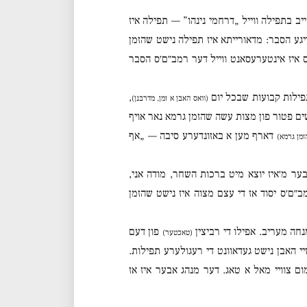
יב בתפילה ווייל „דרחמי נינהו” — תפילה איז
יגע הסבר: מדאורייתא איז תפילה נישט שהזמן
דאס איז אינטערעסאנט ווייל דער רמב״ם׳ס הסבר
תפילות קבועות שבכל יום
,
(וואס האבן א זמן, מדרבנן)
ים פטור פון מצות עשה שהזמן גרמא נאר אויף
דארף מען א באזונדערע סיבה — „אף
זמן גרמא)
ער מ׳איז יוצא מיט ברכות השחר, מודה אני,
ב״ם׳ס יסוד אז די עצם מצוה איז נישט שהזמן
נחה מעריב. אפילו די רביצין
פון דעם
(טאכטער)
זיי האבן נישט געדאוונט די רעגולערע תפילות.
מום צוויי מאל א טאג. דער מנהג אבער איז אז