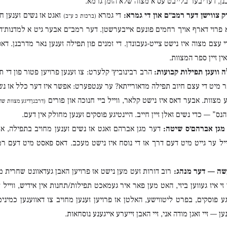
נן, דעריבער בלייבט עס א מצוה שלא הזמן גרמא.
ק צווישן דער רמב״ם און די גמרא:
די גמרא
זאגט אז נשים זענען חי
(ברכות כ ע״ב)
 פרוי דארף אויך רחמים פונעם אייבערשטן. דער רמב״ם אבער גיט א למדנות׳ד
די עצם מצוה איז נישט צייט-געבונדן. די זמנים פון תפילה זענען נאר מדרבנן. 
ין זיין ספר המצוות.
 וועגן תפילות קבועות:
הרב רבינוביץ׳ קלערט: צו זענען פרויען פטור פון די 
אר מיט די עצם חיוב תפילה מדאורייתא? ער ענטפערט: אפשר איז דער כלל אז נש
ע מצוות. אבער דאס איז נישט קלאר, ווייל ביי חנוכה און פורים
(דרבנן׳דיגע מצוות שה
הנס” — כדי נשים זאלן זיין חייב. היינטיגע פוסקים זענען מחולק אין דעם.
מגן אברהם׳ס שיטה:
דער מגן אברהם זאגט אז נשים זענען מחויב בתפילה, אב
יל ער גייט מיט דעם דרך אז די נוסח איז נישט מעכב. דאס פאסט מיט דעם רמ
ה — דער מנהג:
רוב דורות זעט מען נישט אז פרויען האבן געדאוונט שחרית מ
זי איז געווען ביזי, האט מען פאר איר געמאכט תפילות/תחנות אין אידיש, ווייל 
ע פוסקים, בפרט ליטווישע, האלטן אז פרויען זענען מחויב צו דאווענען כמיני
ען — זיי זאגן מודה אני, זיי האבן זייערע אייגענע נוסחאות.