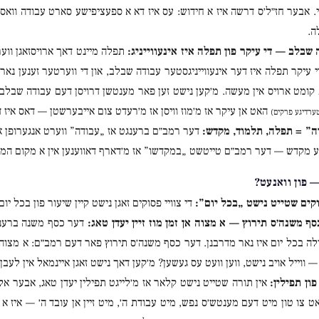
. אבער חז״ל׳ס דרשה איז א חידוש: עס איז דא א ספעציפישע סארט עבודה ווא
ה.
 שבלב — די עיקר פון תפלה איז אינעווייניג:
תפלה מיינט דאך ארויסזאגן וו
י עיקר תפלה איז דער אינעווייניגסטער עבודה שבלב, און די ווערטער זענען נאר ד
ומט ארויס אין מעשה. מ׳קען נישט זען פאר מענטשן דרויסן דעם עבודה שבלב,
האט אן עיקר אז מ׳מוז וויסן אז מ׳רעדט צום אייבערשטן — דאס איז
ערדיגע פרקים)
ה” = תפלה, תלמוד, מקדש:
דער רמב״ם ברענגט אז „עבודה” ווערט אנגערופן או
ע מקדש — דער רמב״ם טייטשט „במקדשו” אז מ׳דארף דאווענען אין א מקום ה
 פון וואנעט?
וקים שטייט נישט „בכל יום”:
די צוויי פסוקים זאגן נישט קיין שיעור פון בכל י
ף משנה׳ס תירוץ — א מצוה אן זמן מוז זיין יעדן טאג:
דער כסף משנה ברענגט
ה בכל יום איז נאר מדרבנן. דער כסף משנה׳ס תירוץ פאר דעם רמב״ם: א מצוה 
— ווייל אויב נישט, ווען וועט עס געשען? מ׳קען דאך נישט זאגן איינמאל אין לעבן.
ון תפילין:
אין תורה שטייט נישט קלאר אז מ׳לייגט תפילין יעדן טאג, אבער א
ט צו טון מיט דעם מענטש׳ס נפש, מיט עבודת ה׳, מיט זיין אן עובד ה׳ — איז א