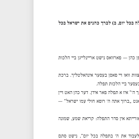
ה בכל יום, ב) לברך כהנים את ישראל בכל
 כהן — פארוואס נישט אריינלייגן ביי הלכות
ות וואו זיי פאסן בעסער אינהאלטליך. ברכת
עסער ביי הלכות תפלה.
׳” איז א תפלה פאר אידן. דער כהן האט זיין
זאגט „ברוך אתה ה׳ רופא חולי עמו ישראל” —
אורייתא אין סדר התפלה: קריאת שמע, שמונה
בוד את ה׳ בתפלה בכל יום”, נישט סתם