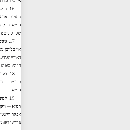
איז נאר מדרב
16.
חילו
רחמים, און א
גרמא, ווייל 
שטייט נישט א
17.
שאלה
און בלייבן נ
דאורייתא׳דיג
הן היו באותו 
18.
דער 
וכדומה — ווי
גרמא.
19.
למעש
רמ״א — ווען 
אבער היינטיג
פרויען דאווענ