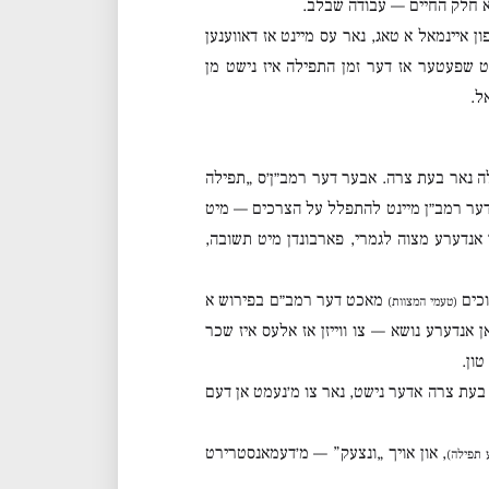
רן א חלק החיים — עבודה שבלב.
ן איינמאל א טאג, נאר עס מיינט אז דאווענען
ט שפעטער אז דער זמן התפילה איז נישט מן
ל.
ה נאר בעת צרה. אבער דער רמב״ן׳ס „תפילה
דער רמב״ן מיינט להתפלל על הצרכים — מיט
אנדערע מצוה לגמרי, פארבונדן מיט תשובה,
וכים
מאכט דער רמב״ם בפירוש א
(טעמי המצוות)
 אנדערע נושא — צו ווייזן אז אלעס איז שכר
ון.
בעת צרה אדער נישט, נאר צו מ׳נעמט אן דעם
, און אויך „ונצעק” — מ׳דעמאנסטרירט
ע תפילה)