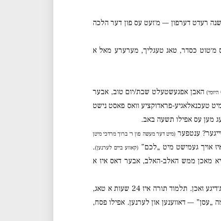
נה רעדט דערפון — מ׳זעט עס פון דער הלכה
 מ׳טוט כסדר, טאג טעגליך, מערערע מאל א
האבן אפגעשטעלט שבת/יום טוב, אבער
 היומי)
 מיט טעכנאלאגיע-פראדוקציע וואס פאסט נישט
עג מען עס אפילו תשעה באב.
זייגער? ענטפער
(מיט דער מעשה פון ר׳ ברוך מרדכי מיטן
יז אויך געמישט מיט „לכם”
.
(קאווע ביים לערנען)
יא מאכן ממש האלב-האלב, אבער דאס איז א
דער ספר החינוך׳ס ענין פון מצוות תמידיות: אפילו יום טוב מוז מען אנגיין מיט די תמידיות׳דיגע זאכן. תלמוד תורה איז 24 שעות א טאג,
שמה „עסן” — דאווענען און לערנען. אפילו פסח,