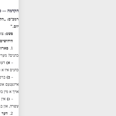
הקדמה — ספ
רמב״ם: „הלכ
יום.”
פשט:
צוו
חידושים 
1.
פארוו
כהנים? מערע
–
א)
דער 
כהנים איז א
–
ב)
ברכת
אייגענעם אופ
אויך א מין ב
–
ג)
אין 
עשרה, און ב
2.
דער 