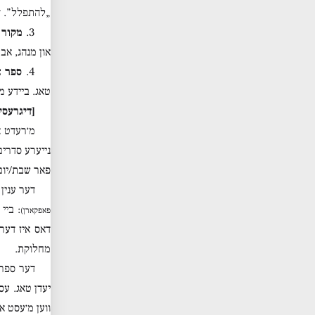
„להתפלל”. דא
3.
מקור 
און מנהג, אב
4.
ספר א
טאג. ביידע מ
[דיגרעסי
מ׳רעדט א
נייערע סדרי
פאר שבת/יום 
דער ענין
: ביי
פאפקארן)
דאס איז דער
מחלוקת.
יעדן טאג. עס
ווען מ׳עסט א