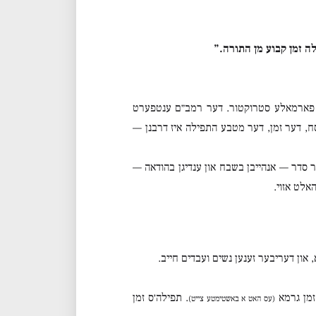
לה זמן קבוע מן התורה.”
א פארמאלע סטרוקטור. דער רמב״ם ענטפערט
וסח, דער זמן, דער מטבע התפילה איז דרבנן —
 סדר — אנהייבן בשבח און ענדיגן בהודאה —
אלט אזוי.
 און דעריבער זענען נשים ועבדים חייב.
זמן גרמא
. תפילה׳ס זמן
(עס האט א באשטימטע צייט)