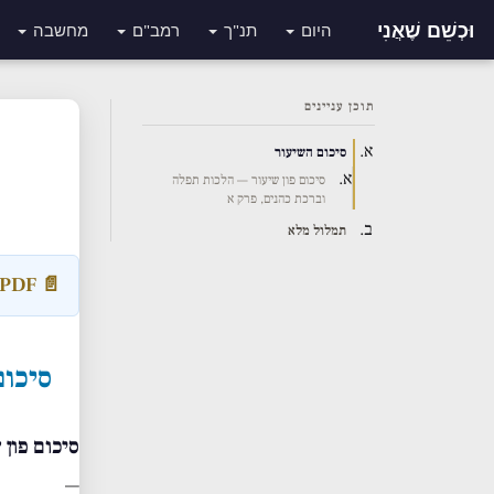
וּכְשֵׁם שֶׁאֲנִי
היום
תנ"ך
רמב"ם
מחשבה
תוכן עניינים
סיכום השיעור
סיכום פון שיעור — הלכות תפלה
וברכת כהנים, פרק א
תמלול מלא
📄 Download Transcript PDF
סיכום
סיכום פון
—