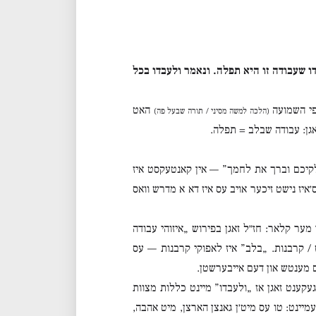
 שעבודה זו היא תפלה. ונאמר ולעבדו בכל
פי השמועה
האט
(הלכה למשה מסיני / תורה שבעל פה)
אגן: עבודה שבלב = תפלה.
קיכם וברך את לחמך” — אין קאנטעקסט איז
יז נישט זיכער אויב עס איז דא א מדרש וואס
מער קלאר: חז״ל זאגן בפירוש „איזוהי עבודה
/ קרבנות. „בלב” איז לאפוקי קרבנות — עס
עם מענטש און דעם אייבערשטן.
עקענט זאגן אז „ולעבדו” מיינט כללות מצוות
מיינט: טו עס מיט׳ן גאנצן הארצן, מיט אהבה,