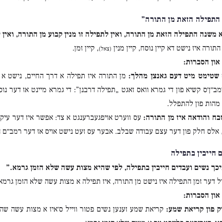
התפילה הזאת מן התורה”
 משנה התפילה הזאת מן התורה, ואין לתפילה זו מנין קבוע מן התורה, ואין 
התורה איז נישט דא קיין נוסח, קיין מנין
, קיין זמן.
(צאל)
און הסברות:
שטימט מיט דעם גאנצן מהלך:
מן התורה איז תפילה א דרך החיים, נישט 
ב״ן׳ס קשיא פון די גמרא וואס זאגט „תפילה דרבנן”: די גמרא מיינט אז דער נ
מהות פון להתפלל.
בח והודאה איז מן התורה:
עס ווערט אויפגעברענגט א צד: אפשר איז דער עיקר
 אלס חלק פון דער עצם עבודה שבלב. אבער עס זעט נישט אויס אז דער רמב״ם ה
 חייבין בתפילה
כך נשים ועבדים חייבין בתפילה, לפי שהיא מצות עשה שלא הזמן גרמא.”
יל דער זמן התפילה איז נישט מן התורה, איז תפילה א מצות עשה שלא הזמן גרמא,
און הסברות:
ק פון קריאת שמע:
קריאת שמע זענען נשים פטור ווייל ס׳איז א מצות עשה שה