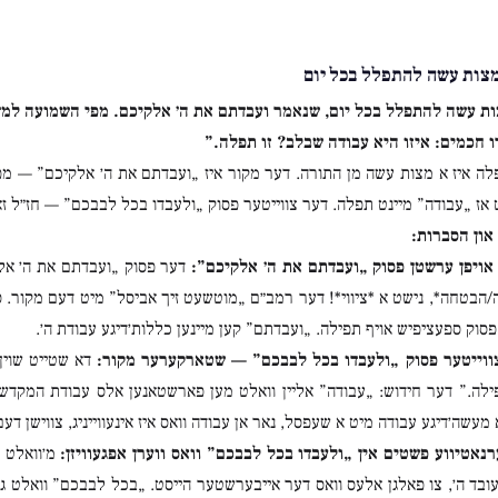
צות עשה להתפלל בכל יום
ת עשה להתפלל בכל יום, שנאמר ועבדתם את ה׳ אלקיכם. מפי השמועה למדו
 חכמים: איזו היא עבודה שבלב? זו תפלה.”
ה איז א מצות עשה מן התורה. דער מקור איז „ועבדתם את ה׳ אלקיכם” — מ
אז „עבודה” מיינט תפלה. דער צווייטער פסוק „ולעבדו בכל לבבכם” — חז״ל ז
און הסברות:
אויפן ערשטן פסוק „ועבדתם את ה׳ אלקיכם”:
דער פסוק „ועבדתם את ה׳ אל
הבטחה*, נישט א *ציווי*! דער רמב״ם „מוטשעט זיך אביסל” מיט דעם מקור. ס׳א
סוק ספעציפיש אויף תפילה. „ועבדתם” קען מיינען כללות׳דיגע עבודת ה׳.
ווייטער פסוק „ולעבדו בכל לבבכם” — שטארקערער מקור:
דא שטייט שוין 
ילה.” דער חידוש: „עבודה” אליין וואלט מען פארשטאנען אלס עבודת המקדש 
 מעשה׳דיגע עבודה מיט א שעפסל, נאר אן עבודה וואס איז אינעווייניג, צווישן ד
נאטיווע פשטים אין „ולעבדו בכל לבבכם” וואס ווערן אפגעוויזן:
מ׳וואלט ג
 עובד ה׳, צו פאלגן אלעס וואס דער אייבערשטער הייסט. „בכל לבבכם” וואלט גע