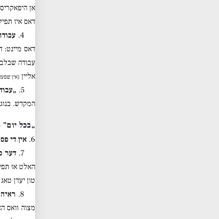
אן היפאקריסי
דאס איז תפיל
4.
עבודה
דאס מיינט: ד
עבודה שבלב ק
אליין
(אין שפעט
5.
„עבוד
המקדש. בנוג
„בכל יום” —
6.
אין די פס
7.
דער כס
האלט אז תפיל
טון יעדן טאג 
8.
ראיה פ
מצוה וואס הא