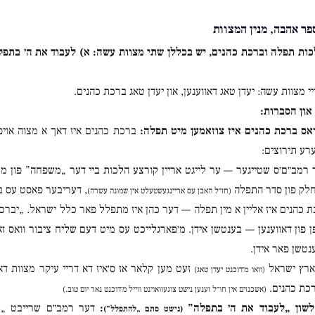
ר אהבה, מנין המצוות
ות תפלה וברכת כהנים, יש בכללן שתי מצוות עשה: א) לעבוד את ה׳ בתפל
יי מצוות עשה: יעדן טאג דאווענען, און יעדן טאג ברכת כהנים.
און הסברות:
אס ברכת כהנים איז צוזאמען מיט תפלה:
ברכת כהנים איז דאך א מצוה אויפן
רע תירוצים:
רמב״ם׳ס שטייגער — ער לייגט אריין קורצע הלכות ביי דער „משפחה” פון מצו
 חלק פון סדר התפלה
, דעריבער פאסט עס ב
(חז״ל האבן עס אריינגעשטעלט אין שמונה עשרה)
 כהנים איז אליין א מין תפלה — דער כהן איז מתפלל פאר כלל ישראל. „יברכך ה
ן פון דאווענען — בענטשן אידן. מ׳פארגלייכט עס מיט דעם שליח ציבור וואס 
ענטשן פאר אידן.
ארץ ישראל
זעט מען קלאר אז ס׳איז דא דריי עיקר מצוות ד
(וואו מ׳דוכנט יעדן טאג)
רכת כהנים.
(אשכנזים אין חו״ל זענען נישט צוגעוואוינט ווייל מ׳דוכנט נאר יום טוב.)
לשון „לעבוד את ה׳ בתפלה”
:
דער רמב״ם שרייבט „לע
(נישט סתם „להתפלל”)