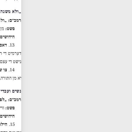
„ולא משנה 
רמב״ם: „ולא
פשט:
מן 
חידושים 
13.
דאס 
דערמיט די רמ
נישט די עצם 
14.
צו ש
יא מן התורה,
נשים ועבדים
רמב״ם: „לפי
פשט:
ווי
חידושים 
15.
חילו