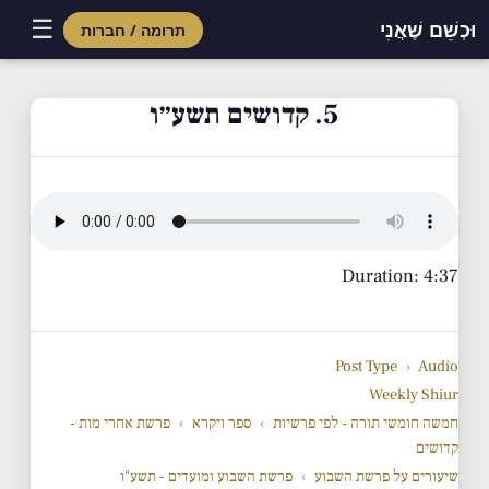
☰
וּכְשֵׁם שֶׁאֲנִי
תרומה / חברות
Skip
to
5. קדושים תשע״ו
content
Duration: 4:37
Post Type
›
Audio
Weekly Shiur
חמשה חומשי תורה - לפי פרשיות
›
ספר ויקרא
›
פרשת אחרי מות -
קדושים
שיעורים על פרשת השבוע
›
פרשת השבוע ומועדים - תשע"ו