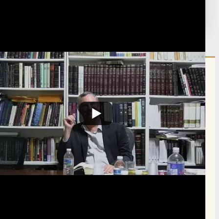
פורסם:
ט"ו סיון ה'תשפ"ה
·
June 11, 2025
נערך:
ב' ניסן ה'תשפ"ו
·
March 20, 2026
הרשם לרשימת אימייל שבועי
הרשם