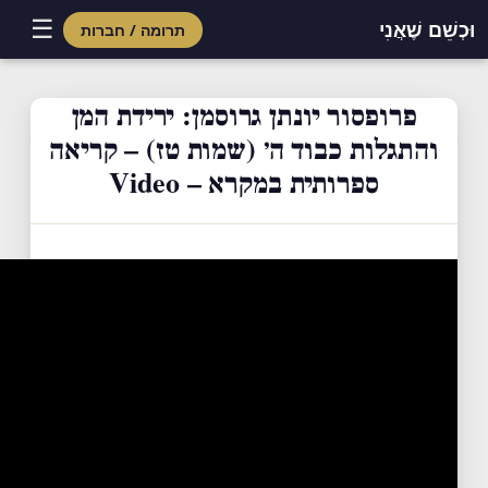
☰
וּכְשֵׁם שֶׁאֲנִי
תרומה / חברות
Skip
to
פרופסור יונתן גרוסמן: ירידת המן
content
והתגלות כבוד ה׳ (שמות טז) – קריאה
ספרותית במקרא – Video