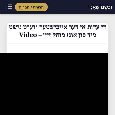
☰
וּכְשֵׁם שֶׁאֲנִי
תרומה / חברות
Skip
to
די עדות אז דער אייבישטער ווערט נישט
content
מיד פון אונז מוחל זיין – Video