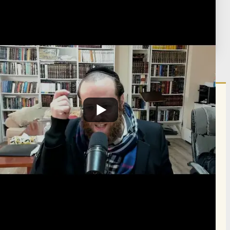
וארא
תגיות:
z429
פורסם:
כ"ד טבת ה'תשפ"ה
·
January 24, 2025
נערך:
ד' ניסן ה'תשפ"ו
·
March 22, 2026
הרשם לרשימת אימייל שבועי
הרשם