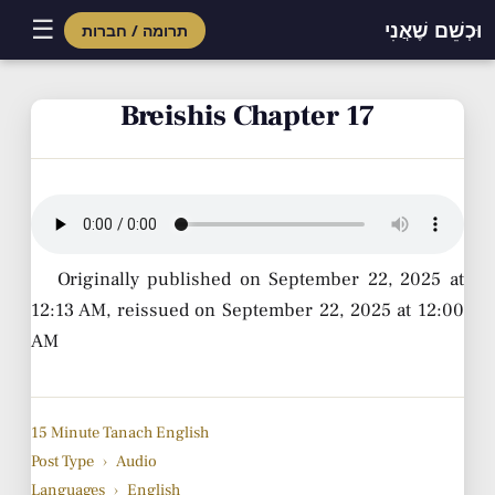
☰
וּכְשֵׁם שֶׁאֲנִי
תרומה / חברות
Skip
to
Breishis Chapter 17
content
Originally published on September 22, 2025 at
12:13 AM, reissued on September 22, 2025 at 12:00
AM
15 Minute Tanach English
Post Type
›
Audio
Languages
›
English