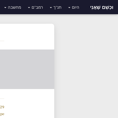
וּכְשֵׁם שֶׁאֲנִי
היום
תנ"ך
רמב"ם
מחשבה
929 תנ
ype