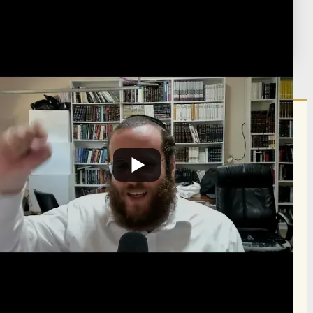
תגיות:
z398
פורסם:
ט"ו סיון ה'תשפ"ד
·
June 21, 2024
נערך:
ד' ניסן ה'תשפ"ו
·
March 22, 2026
הרשם לרשימת אימייל שבועי
הרשם