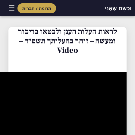
☰
וּכְשֵׁם שֶׁאֲנִי
תרומה / חברות
Skip
to
לראות העלות הענן ולבטאו בדיבור
content
ומעשה – זוהר בהעלותך תשפ״ד –
Video