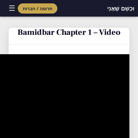
☰
וּכְשֵׁם שֶׁאֲנִי
תרומה / חברות
Skip
to
Bamidbar Chapter 1 – Video
content