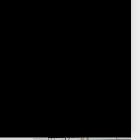
15 Minute Tanach English
Post Type
›
Youtube
929 תנ"ך
›
חמשה חומשי תורה - לפי פרקים
›
ספר במדבר - לפי פרקים
›
במדבר א
חמשה חומשי תורה - לפי פרשיות
›
ספר במדבר - לפי פרשיות
›
פרשת
במדבר
פורסם:
כ"ג שבט ה'תשפ"ו
·
February 10, 2026