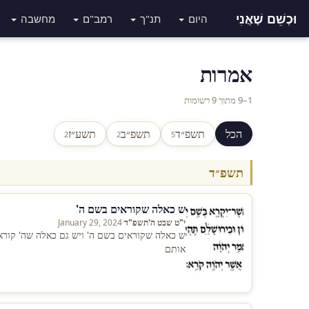
וּכְשֵׁם שֶׁאֲנִי
היום
תנ"ך
רמב"ם
מחשבה
אמרות
1–9 מתוך 9 רשומות
הכל
תשפ״ד
תשפ״ב
תשע״ז
2
2
5
תשפ״ד
ש כאלה שקוראים בשם ה'
י"ט שבט ה'תשפ"ד
·
January 29, 2024
ש כאלה שקוראים בשם ה' ויש גם כאלה שה' קורא
אותם