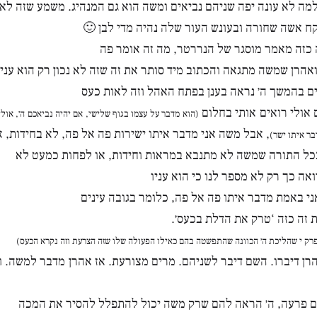
למה לא עונה יפה שניהם נביאים ומשה הוא גם המנהיג. משמע שזה לא
ח אשה שחורה ובעונש העור שלה נהיה מדי לבן 🙂
ה כזה מאמר מוסגר של הנררטר, מה זה אומר פה
הרן שמשה מתגאה והכתוב מיד סותר את זה שזה לא נכון רק הוא עניו
ים בהמשך ה׳ נראה בענן בפתח האהל וזה לאות כעס
אולי רואים אותי בחלום
(הוא מדבר על עצמו בגוף שלישי, אם יהיה נביאכם ה׳, אולי
, אבל משה אני מדבר איתו ישירות פה אל פה, לא בחידות, א
בר איתו ישר)
 בכל התורה שמשה לא מתנבא במראות וחידות, או לפחות כמעט לא
אה כך רק לא מספר לנו כי הוא עניו
י באמת מדבר איתו פה אל פה, כלומר בגובה עינים
ת זה כזה ‘טרק את הדלת בכעס׳.
רק י שהליכת ה׳ הכוונה שהתפשטה בהם כאילו הפעולה שלו שזה הצרעת וזה נקרא הכעס)
רן דיברו. השם דיבר לשניהם. מרים מצורעת. אז אהרן מדבר למשה. ו
ם פרעה, ה׳ הראה להם שרק משה יכול להתפלל להסיר את המכה