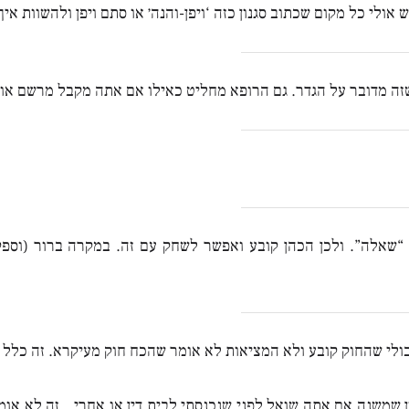
ולי כל מקום שכתוב סגנון כזה ‘ויפן-והנה׳ או סתם ויפן ולהשוות איך
 מדובר על הגדר. גם הרופא מחליט כאילו אם אתה מקבל מרשם או צר
שאלה”. ולכן הכהן קובע ואפשר לשחק עם זה. במקרה ברור (וספק 
ולי שהחוק קובע ולא המציאות לא אומר שהכח חוק מעיקרא. זה כלל 
ון שמשנה אם אתה שואל לפני שנכנסתי לבית דין או אחרי…זה לא אומ