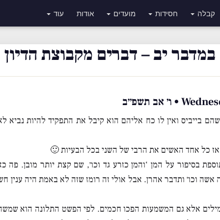
קבלה
חסידות
מועדים
אודות
עוד
במדבר יב – דברים מקבוצת הדיון
ו׳ אב תשפ״ב
שהם בייביס ואין לו כח אליהם הוא קיבל את התפקיד להיות נביא לא 
אז כל אחד האשים את הרבי של השני בכל הבעיות 🙂
וספת בסיפור על המן ‘והמן כזרע גד וכו׳, שם קצת יותר מובן. פה כ
 אשה וכו׳ ותדבר אהרן. אבל אולי זה רומז שזה לא באמת היה ענין ח
מילים אלא גם המשמעות הפכו חכמים. לפי הפשט התלונה הוא שמשה