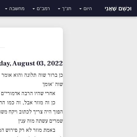
וּכְשֵׁם שֶׁאֲנִי
היום
תנ"ך
רמב"ם
מחשבה
Wednesday, August 03, 2022 • 
כן ברור שזה תלונה והוא אומר 
שזה ‘אומן׳
אחרי שהיו הרבה אדמורי״ם 
כן זה מוזר אבל, זה כמו הת
הפוך היה צריך לכתוב ויקח משה
שמרים עשתה מזה ענין
באמת מוזר לא רק פירוש ה