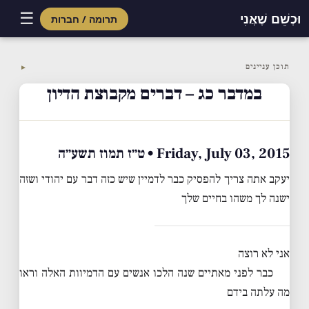
☰
וּכְשֵׁם שֶׁאֲנִי
תרומה / חברות
Skip
to
תוכן עניינים
▼
content
במדבר כג – דברים מקבוצת הדיון
Friday, July 03, 2015 • ט״ז תמוז תשע״ה
יעקב אתה צריך להפסיק כבר לדמיין שיש כזה דבר עם יהודי ושזה
ישנה לך משהו בחיים שלך
אני לא רוצה
כבר לפני מאתיים שנה הלכו אנשים עם הדמיוות האלה וראו
מה עלתה בידם