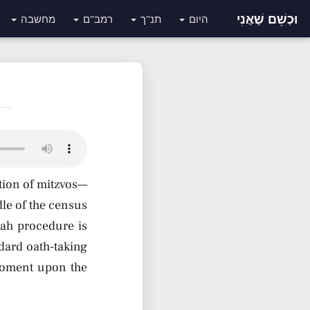
וּכְשֵׁם שֶׁאֲנִי
היום
תנ"ך
רמב"ם
מחשבה
tion of mitzvos—
le of the census
tah procedure is
dard oath-taking
 moment upon the