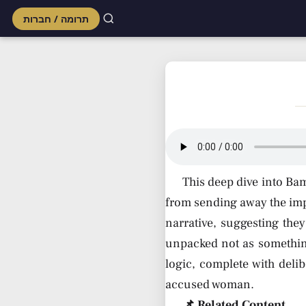
תרומה / חברות
Skip
to
content
This deep dive into Ba
from sending away the impu
narrative, suggesting the
unpacked not as something
logic, complete with deli
accused woman.
📌 Related Content