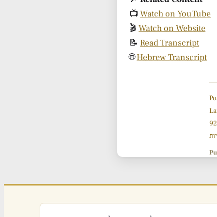
📺
Watch on YouTube
🎬
Watch on Website
📝
Read Transcript
🌐
Hebrew Transcript
Po
La
ות
Pu