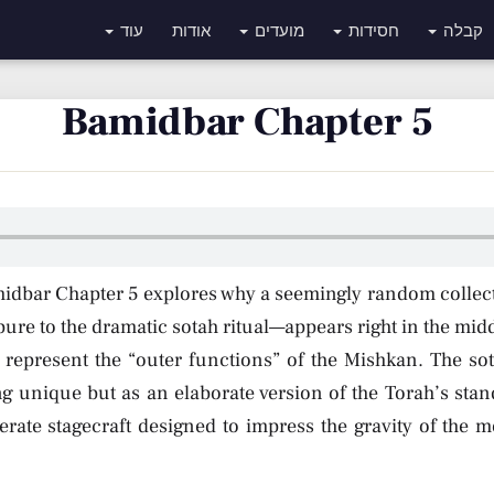
קבלה
חסידות
מועדים
אודות
עוד
Bamidbar Chapter 5
midbar Chapter 5 explores why a seemingly random collec
re to the dramatic sotah ritual—appears right in the midd
y represent the “outer functions” of the Mishkan. The so
 unique but as an elaborate version of the Torah’s stan
berate stagecraft designed to impress the gravity of the