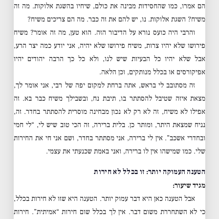
הם אמרו, כמו שהחסידות מבינה את כולם, שיחיו בהשגת אלוקות. מה זה
משיח? השגת אלוקות. נו, יש להם את זה כבר. מה הם צריכים משיח?
והרבי היה כועס נורא על הדיבור הזה. הוא טען, מה זה אומר? משיח
פירושו שלא יהיו צרות, משיח פירושו שלא יהיה, אני יודע כמה יצר הרע,
אבל שלא יהיו כל הבעיות שיש לנו, ולא כל כך הרבה יהודים יהיו
אפיקורסים או בכלל מנותקים, וכן הלאה.
זה מסתובב לי בראש, אתה ברחת למקום יפה של רבי, אני אומר לך,
מצאת איזה שטיבל להסתתר בו, תיבת נח, ובשבילך משיח כבר בא. זה
אפילו לא משיח, זה לא רק לא נכון מבחינה מוסרית להסתתר בחדר. זה,
נניח שמצאת היתר, ומותר כן. בלית ברירה, זה הכי טוב שיש לי, “לי חמי
ובחדרי אשכב”. אין לי ברירה, אני מסתתר בחדר, ושם אני חי את החירות
שלי. כמו שמישהו אין לו ברירה, ואני באמת שכנעתי את עצמי.
הטענה העמוקה יותר: זו בכלל לא חירות
מגיד שיעור:
אבל הטענה כאן היא דבר עמוק יותר. הטענה היא שזו לא חירות בכלל,
כי לא השתחררת משום דבר. אין לך בכלל שום חירות “אמיתית”. חירות