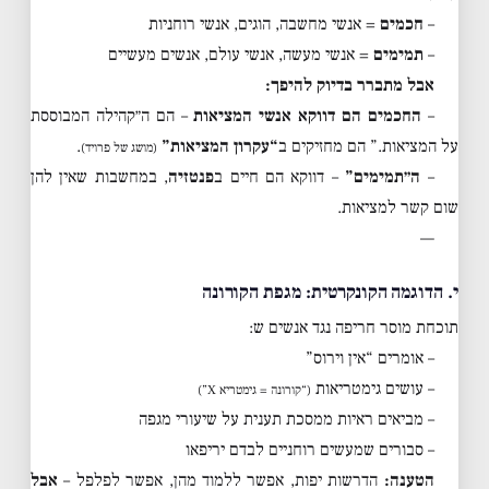
–
חכמים
= אנשי מחשבה, הוגים, אנשי רוחניות
–
תמימים
= אנשי מעשה, אנשי עולם, אנשים מעשיים
אבל מתברר בדיוק להיפך:
–
החכמים הם דווקא אנשי המציאות
– הם ה״קהילה המבוססת
על המציאות.” הם מחזיקים ב
“עקרון המציאות”
.
(מושג של פרויד)
–
ה״תמימים”
– דווקא הם חיים ב
פנטזיה
, במחשבות שאין להן
שום קשר למציאות.
—
י. הדוגמה הקונקרטית: מגפת הקורונה
תוכחת מוסר חריפה נגד אנשים ש:
– אומרים “אין וירוס”
– עושים גימטריאות
(“קורונה = גימטריא X”)
– מביאים ראיות ממסכת תענית על שיעורי מגפה
– סבורים שמעשים רוחניים לבדם יריפאו
הטענה:
הדרשות יפות, אפשר ללמוד מהן, אפשר לפלפל –
אבל