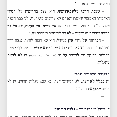
האמיתית משיגה אותך.”
–
טענת הרבי מליובאוויטש
: הוא צעק בחריפות על חסידי
האדמו״ר האמצעי שאמרו “אנחנו לא צריכים משיח, יש לנו כבר השגת
אלוקות.” הרבי טוען: משיח פירושו
אין צרות, אין בעיות, לא כל כך
הרבה יהודים מנותקים
– לא רק להישאר ב״תיבת נח.”
–
הבדיחה של וודי אלן
כמשל: הוא לא רוצה לחיות לנצח דרך
“מורשת” – הוא רוצה לחיות לנצח על ידי
לא למות
. בדיוק כך: לצאת
מהגלות רק על ידי
לחשוב
על ה׳
זה
לא לצאת
(שם הגלות לא תופסת)
מהגלות
.
הנקודה העמוקה יותר:
זה בכלל לא דעת.
לא המשיכו דעת, לא יצאו מגלות הדעת. זה לא
מנסה
לתקן
את הבעיות.
—
ה. משל ר׳ ברוך בר – גלות הניתוק