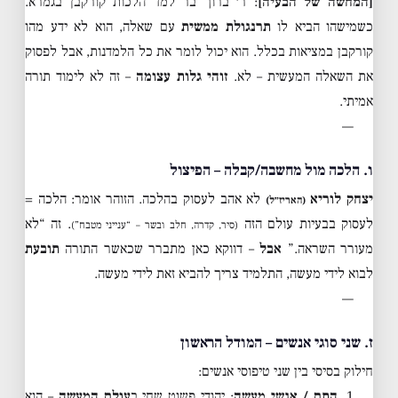
[המחשה של הבעיה]
: ר׳ ברוך בר למד הלכות קורקבן בגמרא.
כשמישהו הביא לו
תרנגולת ממשית
עם שאלה, הוא לא ידע מהו
קורקבן במציאות בכלל. הוא יכול לומר את כל הלמדנות, אבל לפסוק
את השאלה המעשית – לא.
זוהי גלות עצומה
– זה לא לימוד תורה
אמיתי.
—
ו. הלכה מול מחשבה/קבלה – הפיצול
יצחק לוריא
לא אהב לעסוק בהלכה. הזוהר אומר: הלכה =
(האריז״ל)
לעסוק בבעיות עולם הזה
. זה “לא
(סיר, קדרה, חלב ובשר – “ענייני מטבח”)
מעורר השראה.”
אבל
– דווקא כאן מתברר שכאשר התורה
תובעת
לבוא לידי מעשה, התלמיד צריך להביא זאת לידי מעשה.
—
ז. שני סוגי אנשים – המודל הראשון
חילוק בסיסי בין שני טיפוסי אנשים:
1.
התם / אנשי מעשה
: יהודי פשוט שחי ב
עולם המעשה
– הוא