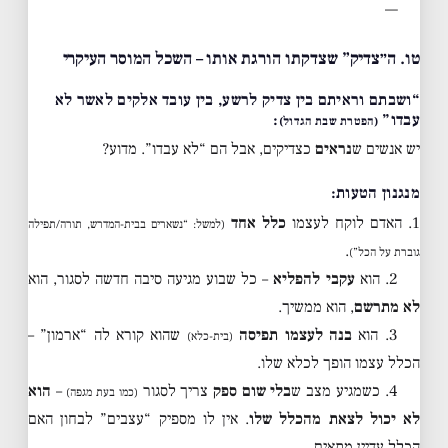
—
טו. ה״צדיק” שצדקתו הורגת אותו – השכל המוסר העיקרי
“ושבתם וראיתם בין צדיק לרשע, בין עובד אלקים לאשר לא
עבדו”
:
(הפטרת שבת הגדול)
יש אנשים ש
נראים
כצדיקים, אבל הם “לא עבדו”. מדוע?
מנגנון הטעות:
1. האדם לוקח לעצמו
כלל אחד
(למשל: “נשארים בבית-המדרש, תורה/תפילה
.
גוברת על הכל”)
2. הוא
עקבי להפליא
– כל שבוע מגיעה סיבה חדשה לסגור, הוא
לא מתרשם
, הוא ממשיך.
3. הוא
בנה לעצמו תפיסה
שהוא קורא לה “ארמון” –
(בית-כלא)
הכלל עצמו הופך לכלא שלו.
4. כשמגיע מצב ש
בלי שום ספק
צריך לסגור
–
הוא
(כמו בעת מגפה)
לא יכול לצאת מהכלל שלו
. אין לו מספיק “עצבים” לבחון האם
הכלל עדיין מתאים.