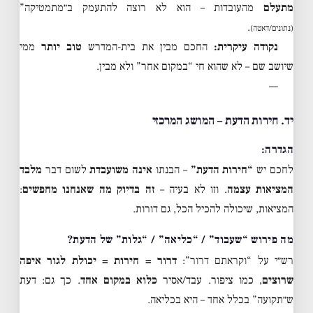
מתעלם
מהעובדות – הוא לא רוצה להתעמק ב״מתמטיקה”
.
(נתונים/דאטה)
נקודה עיקרית:
החכם מבין את בית-המדרש
טוב יותר
ממי
שיושב שם – לא שהוא חי “במקום אחר” ולא מבין.
—
יד. חירות הדעת – המושג המרכזי
הגדרה:
לחכם יש
“חירות הדעת”
– הבנתו
אינה משועבדת
לשום דבר
מלבד
המציאות עצמה
. וזו לא בעיה –
זה בדיוק מה שאנחנו מחפשים
:
המציאות, שיכולה להכיל הכל, גם דורות.
מה פירוש “שעבוד” / “כליאה” / “גלות” של הדעת?
רש״י על “וקראתם דרור”:
דרור = חירות = יכולת לגור איפה
שרוצים
, כמו ציפור. עבד/אסיר
כלוא במקום אחד
. כך גם: דעת
ש״תקועה” בכלל אחד – היא בכליאה.