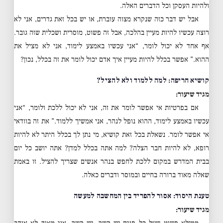
ולהיות העסקן וכל הדברים האלה.
אבל יש דבר כזה שנקרא מצוה עוברת, או יש בכל זאת גדרים, אני לא
רוצה עכשיו להיות מעיין בהלכה, אבל זה פשוט, מוסרית ושכלית שזה גובר.
אף אחד לא יכול לומר, “אני עכשיו באמצע לימוד, אני לא מציל את
ההוא.” אפשר בכלל להיות מעיין איך אדם יכול לומר את זה בכלל, נכון?
קושיא חריפה: למה ללמוד ולא להציל?
מגיד שיעור:
אם בפרטיות אי אפשר לומר את זה, אני לא יכול ללכת ולומר, “אני
עכשיו באמצע לימוד, ההוא נופל לנהר, אני אמשיך ללמוד.” את זה בוודאי
אי אפשר לומר. נשאלת בכל זאת קושיא, מי נתן לך בכלל היתר לא להיות
רופא, לא להיות חבר הצלה? למה אתה בכלל למדן? אתה יושב כל יום
בבית המדרש במקום ללכת לחפש בנהר אנשים שצריך להציל. זו באמת
שאלה מאוד ברורה בחיים ובמוסר ודברים כאלה.
טענת היסוד: אסור להפריד בין המחשבה למעשה
מגיד שיעור: