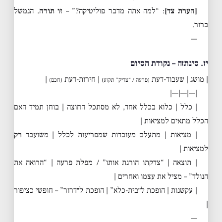
[הערת צד]
: “למה אתה מדבר פוליטיקה?” –
זו תורה
. הנמשל
ברור.
—
יז. סינתזה – נקודת הסיום
| מושג | שעבוד-דעת
| חירות-דעת
|
(פרעה / “צדיק” תקוע)
(חכם)
|—|—|—|
| כלל | כלוא בכלל אחד, לא מסתכל החוצה | בוחן תמיד האם
הכלל מתאים למציאות |
| מציאות | מתעלם מעובדות שמפריעות לכלל | משועבד
רק
למציאות |
| תוצאה | “צדקתו הורגת אותו” / מפלת פרעה | “הרואה את
הנולד” – מציל את עצמו ואחרים |
| עקשנות | הופכת ל״בית-כלא” | הופכת ל״דרור” – חופשי כציפור
|
—