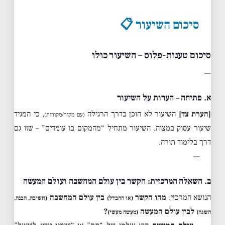
סיכום השיעור 📋
סיכום טענות-פלוס – השיעור כולו
—
א. פתיחה – הערות על השיעור
[הערת צד]
השיעור לא הוכן בדרך הרגילה
, כי המגיד
(עם מקור/מקורות)
שיעור עסוק במצוה. השיעור מתחיל “מהמקום בו עומדים” – שזו גם
דרך בלימוד תורה.
—
ב. השאלה המרכזית: הקשר בין עולם המחשבה ועולם המעשה
הנושא המרכזי:
מהו הקשר
בין עולם המחשבה
(או ההבדל)
(חשיבה, הבנה,
לבין עולם המעשה
?
השגה)
(מעשה מעשי)