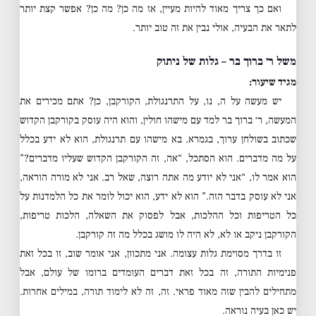
ואם כך צריך מאוד להיות מעיין, אז מה כן? מה כן? אפשר קצת יותר
לתאר את הבעיה, אולי נבין את זה טוב יותר.
משל ר׳ ברוך בר – גלות של ניתוק
מגיד שיעור:
יש מעשה על ה, נו, על התרנגולת, הקורקבן, כן? אתם מכירים את
המעשה, ר׳ ברוך בר למד עם מישהו חולין, והוא היה עוסק בקורקבן הקדוש
שכתוב בשולחן ערוך, בגמרא. בא מישהו עם תרנגולת, הוא לא ידע בכלל
על מה מדברים. הוא הסתכל, “אה, זה הקורקבן הקדוש שעליו מדברים?”
הוא אמר לו, “אני לא יודע מה אתה רוצה, שאל רב. אני לא מורה הוראה,
אני לא עוסק בדבר הזה.” הוא לא ידע, הוא יכול לומר את כל הלמדנות על
כל הטריפות וכל ההלכות, אבל לפסוק את השאלה, הלכות טריפות,
הקורקבן ניקב או לא, לא היה לו מושג בכלל מה זה קורקבן.
זו בדרך מסוימת גלות עצומה. אני מתכוון, אני אומר שוב, זו בכל זאת
פנימיות התורה, זה בכל זאת דברים העומדים ברומו של עולם, אבל
מתחילים להבין שזה מאוד פראי. זה, זה לא לימוד תורה, במילים אחרות.
יש כאן בעיה נוראה.