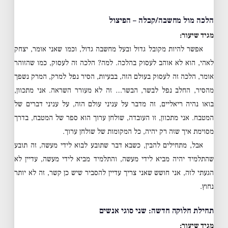
הלכה מול מחשבה/קבלה – הפיצול
מגיד שיעור:
אפשר להיות מקובל גדול ובעל מחשבה גדול, וכמו שאני אומר, יצחק
לאהי, הוא לא אוהב לעסוק בהלכה. למה? הלכה זה לעסוק, כמו שהזוהר
אומר, הלכה זה לעסוק בעולם הזה, בבעיות, הסיר נפל למרק, המרק נשפך
מהסיר, החלב נפל לבשר, הבשר… זה לא מעורר השראה. אני מתכוון,
בואו נהיה ריאליים, זה מדבר על עניני עולם הזה, על עניני דברים של
המטבח. אני מתכוון, זו העובדה, שולחן ערוך הוא ספר של המטבח, בדרך
מסוימת איך שזה רק יהיה, כל המקומות של שולחן ערוך.
אבל, מתחילים להבין, כשבא דבר שתובע לבוא לידי מעשה, זה תובע
שהתלמיד יהיה מביא לידי מעשה, והתלמיד מביא לידי מעשה, עדיין לא
הגעתי לזה, אני חושש שאני צריך עדיין להסביר שיש כן קשר, זה לא יותר
נחוץ.
תחילת חלוקה חדשה: שני סוגי אנשים
מגיד שיעור: