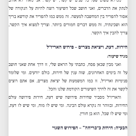
ממילא פשוט שעל כל פנים יש קשר, יש קשר. אני מאוד לא אוהב
לנתק את הדברים, ואני חושב שכל השיעור רוצה להיות על הנקודה של
אסור להפריד בין המחשבה למעשה. זה ממש כמו להפריד את קודשא בריך
הוא ושכינתיה, זה ממש דברים חמורים ביותר. וצריך למצוא איך הקשר,
צריך להבין איך הקשר.
חירות, דעת, ויציאת מצרים – פירוש האריז״ל
מגיד שיעור:
ואני מבין שכאן פסח, כתבתי על הראש שלי, זו דרך אחת שאני חושב
על זה בימים האחרונים, שזה ענין של חירות, כולם יודעים. ומי שלומד
פנימיות ואריז״ל, זו כמו המשמעות של יציאת מצרים, אם אתם רוצים
לקשר את זה לדרך השיעורים הקודמת שלנו והכל.
והאריז״ל מסביר שחירות פירושה שיש דעת, חירות פירושה עולם
החירות, ובזוהר זה נקרא עולם הבינה. ומי שיש לו מוח, ומי שיש לו דעת,
ומי שיש לו שכל, הוא בן חורין.
הבעיה: חירות כ״בריחה” – הפירוש השגוי