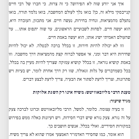
איך אני יודע שזה לא הפירוש? כי זה צרות. כי חברו של רבי חיים
קנייבסקי מילא זה, כן? בואו נלך לעולם המחשבה, בואו נלמד תורה, בואו
נתעלם מהמציאות, ונחיה בחירות, נעשה חיים. אני מתכוון, העובדה היא,
הוא יעשה חיים, לפחות לשבועיים הראשונים, עד שזה יתפוס אותו… עד
שהעולם האמיתי ישיג אותו, הוא יעשה באמת חיים.
וזו לא יכולה להיות חירות, זו בכלל ברכה לבטלה. לא יכול להיות
שחירות היא דבר זמני, אי אפשר לברוח קצת מהמציאות דרך מחשבה. וזו
באמת קושיא נוראה, זו בכלל קושיא עמוקה שצריך להיות מעיין בה בכלל,
בכל כשמדברים על גלות וגאולה, שזו רק דרך אחרת לומר, יש בעיות ויש
פתרונות, וצריך לדעת לפתור את הבעיה, צריך לדעת לבצע דברים.
טענת הרבי מליובאוויטש: משיח אינו רק השגת אלוקות
מגיד שיעור:
זו בעיה עצומה. כלומר, למשל, הרבי מליובאוויטש זכרונו לברכה צעק
על זה נורא. צעק נורא שיש דברי חסידות, ויש רעיונות כאלה ממש בפירוש
במקורות חסידיים, ואולי בכלל, אנשים חושבים כך.
הוא אומר, כמו שחסידי האדמו״ר האמצעי אמרו שהוא לא צריך משיח.