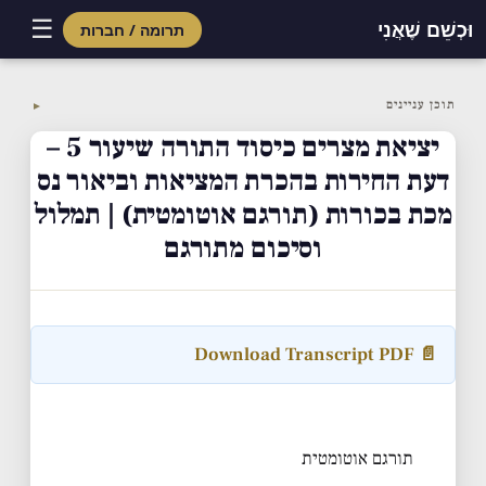
☰
וּכְשֵׁם שֶׁאֲנִי
תרומה / חברות
Skip
to
תוכן עניינים
▼
content
יציאת מצרים כיסוד התורה שיעור 5 –
דעת החירות בהכרת המציאות וביאור נס
מכת בכורות (תורגם אוטומטית) | תמלול
וסיכום מתורגם
📄 Download Transcript PDF
תורגם אוטומטית