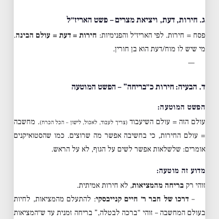
ג. חירות, דעת, ויציאת מצרים – פשט האריז״ל
פסח = חירות. לפי האריז״ל והפנימיות:
חירות = דעת = עולם הבינה
.
מי שיש לו מוח/דעת הוא בן חורין.
—
ד. הבעיה: חירות כ״בריחה” – הפשט המוטעה
הפשט המוטעה:
עולם הזה = עולם השיעבוד
. מחשבה
(צריך לעבוד, לאכול, לישון – הכל הכרח)
= עולם החירות, כי בחשיבה אפשר מה שרוצים. כמו שהסטואיקנים
אומרים: שלשלאות אפשר לשים על הגוף, לא על הראש.
מדוע זה מוטעה:
זוהי רק
בריחה מהמציאות
, לא חירות אמיתית.
–
דרכו של חבר ר׳ חיים קנייבסקי
: להתעלם מהמציאות, לחיות
בעולם המחשבה – זוהי “ברכה לבטלה,” בריחה זמנית עד ש״המציאות