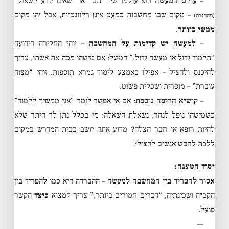
–
עולם המעשה
הוא עולמו של “תם” או “שאינו יודע לשאול”
– מקום שבו מחשבות כמעט אינן רלוונטיות, אבל זהו מקום
(מההגדה)
ממשי ביותר
.
–
למעשה יש קדימות על המחשבה
– זוהי החקירה הידועה
“תלמוד גדול או מעשה גדול.” המשל: אם מישהו מכה את אשתו, צריך
להיכנס ולהציל – אפילו באמצע לימוד גמרא תוספות. זוהי “מצוה
עוברת” – מוסרית ושכלית פשוט.
–
קושיא חריפה נוספת
: אם אי אפשר לומר “אני ממשיך ללמוד”
כשמישהו נופל לנהר, נשאלת השאלה: מי בכלל נתן לך היתר שלא
להיות רופא או חבר הצלה? מדוע אתה יושב בבית המדרש במקום
ללכת לחפש אנשים להציל?
יסוד הטענה:
אסור להפריד בין המחשבה למעשה
– ההפרדה היא כמו להפריד בין
הקב״ה ושכינתיה, “דברים חמורים ביותר.” צריך למצוא
כיצד
הקשר
פועל.
—