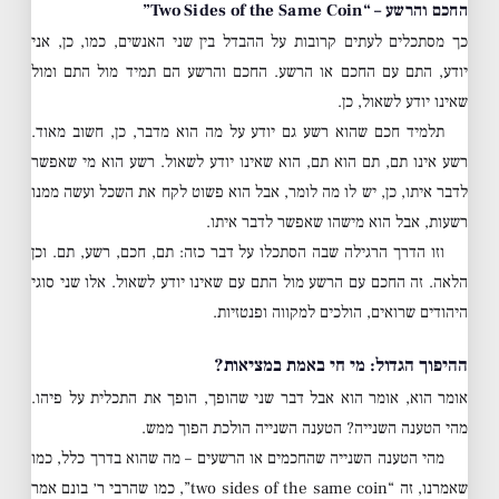
החכם והרשע – “Two Sides of the Same Coin”
כך מסתכלים לעתים קרובות על ההבדל בין שני האנשים, כמו, כן, אני
יודע, התם עם החכם או הרשע. החכם והרשע הם תמיד מול התם ומול
שאינו יודע לשאול, כן.
תלמיד חכם שהוא רשע גם יודע על מה הוא מדבר, כן, חשוב מאוד.
רשע אינו תם, תם הוא תם, הוא שאינו יודע לשאול. רשע הוא מי שאפשר
לדבר איתו, כן, יש לו מה לומר, אבל הוא פשוט לקח את השכל ועשה ממנו
רשעות, אבל הוא מישהו שאפשר לדבר איתו.
וזו הדרך הרגילה שבה הסתכלו על דבר כזה: תם, חכם, רשע, תם. וכן
הלאה. זה החכם עם הרשע מול התם עם שאינו יודע לשאול. אלו שני סוגי
היהודים שרואים, הולכים למקווה ופנטזיות.
ההיפוך הגדול: מי חי באמת במציאות?
אומר הוא, אומר הוא אבל דבר שני שהופך, הופך את התכלית על פיהו.
מהי הטענה השנייה? הטענה השנייה הולכת הפוך ממש.
מהי הטענה השנייה שהחכמים או הרשעים – מה שהוא בדרך כלל, כמו
שאמרנו, זה “two sides of the same coin”, כמו שהרבי ר׳ בונם אמר