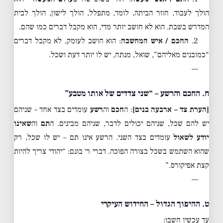
הולך לעבוד, חוזר הביתה, לומד, מתפלל, הולך לישון, הולך לבית
המדרש בשבת. הוא לא חושב יותר מדי, הוא מקבל דברים כמו שהם.
2.
החכם / איש המחשבה
: הוא חושב לעומק, לא מקבל דברים
“כמובנים מאליהם”, שואל, מנתח, יש לו יותר דעת ושכל.
—
ח. החכם והרשע – “שני צדדים של אותו מטבע”
[הערת צד – ארבעה בנים]
: ה
חכם
וה
רשע
עומדים בצד אחד – שניהם
יש להם שכל, שניהם יכולים לדבר, שניהם מבינים. ה
תם
וה
שאינו
יודע לשאול
עומדים בצד השני. הרשע אינו תם – יש לו שכל, רק
שהוא השתמש בשכל בצורה הפוכה. דברי ר׳ בונם: “יהודי צריך להיות
קצת אפיקורס.”
—
ט. ההיפוך הגדול – החידוש העיקרי
עד עכשיו חשבו: