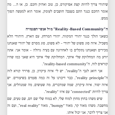
שיהודי צריך להיות קצת אפיקורס, כן, טוב ואדוק וחכם. כן, אז ה… מה
אומר החכם כנגד התם בעצם? חושבים לעומק, אומר הוא למעשה הפוך
ממש.
ה”Reality-Based Community” מול אנשי הפנטזיה
כשאני הולך כנגד יהודי המקווה, יהודי המרחץ, עם הארץ, היהודי הלא
משכיל, איזה סוג פשוט של יהודי – לא פשוט, סוג מסוים של יהודי שאנחנו
מכירים ושאנחנו נתקלים בו לאחרונה עם בעיה גדולה – אומר אני: אתה
יודע מה המחלוקת שלי איתך, המחלוקת שלי איתך היא שאני כמו שהיו
קוראים לזה, ה”reality-based community”.
אני דואג לגבי ה”reality”. יש לי איזה עיקרון, כן, פרויד קורא לזה
ה”reality principle”, כבר דיברנו על זה כמה פעמים בשיעורים. יש
איזה יסוד, איזה עיקרון, שמה שמדברים, מה שעושים, מה שמנהלים, אני
צריך להיות “connected” עם איזו “reality”.
שיש משהו בחוץ מחוץ למוח שלי, לא במוח שלי שם חם, שם טעים, שם
מחשבה. משהו מאוד קר, מאוד “bumpy”, מאוד “real reality”, ועם זה
אני צריך לדבר, אני יכול איתו.