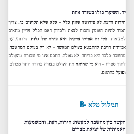
יח. השיעור כולו בשורה אחת
חירות הדעת לא פירושה שאין כלל – אלא שלא תקועים בו.
צריך
תמיד להיות האומץ והכוח לצאת ולבדוק האם הכלל עדיין מתאים
למציאות.
בלי זה אפילו צדקות היא צורה של גלות.
חירות/דעת
אמיתית חייבת להתבטא בעולם המעשה – לא רק בעולם המחשבה.
מחשבה-בלבד היא בריחה, לא גאולה. החכם אינו מי שבורח מהעולם
לתוך ספריו – הוא מי ש
רואה
את העולם בצורה ברורה יותר מכולם,
ו
פועל
בהתאם.
תמלול מלא 📝
הקשר בין מחשבה למעשה: חירות, דעת, והמשמעות
האמיתית של יציאת מצרים