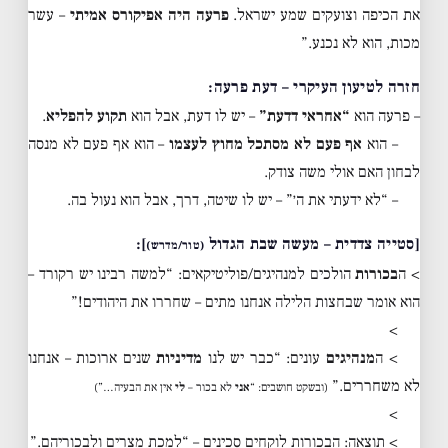
את הכיפה וצועקים שמע ישראל.
פרעה היה אפיקורס אמיתי
– עשר
מכות, הוא לא נכנע.”
חזרה לטיעון העיקרי – דעת פרעה:
– פרעה הוא
“אחראי דדעת”
– יש לו דעת, אבל הוא
תקוע להפליא
.
– הוא
אף פעם לא מסתכל מחוץ לעצמו
– הוא אף פעם לא מנסה
לבחון האם אולי משה צודק.
– “לא ידעתי את ה׳” – יש לו שיטה, דרך, אבל הוא נעול בה.
[סטייה צדדית – מעשה שבת הגדול
]:
(טור/מדרש)
> ה
בכורות
הולכים למנהיגים/פוליטיקאים: “למשה רבינו יש רקורד –
הוא אומר שבחצות הלילה אנחנו מתים – שחררו את היהודים!”
>
> ה
מנהיגים
עונים: “כבר יש לנו
מדיניות
שנים ארוכות – אנחנו
לא משחררים.”
(ובשקט חושבים: “
אני
לא בכור –
לי
אין את הבעיה…”)
>
> תוצאה: הבכורות לוקחים סכינים – “למכת מצרים ולבכוריהם.”