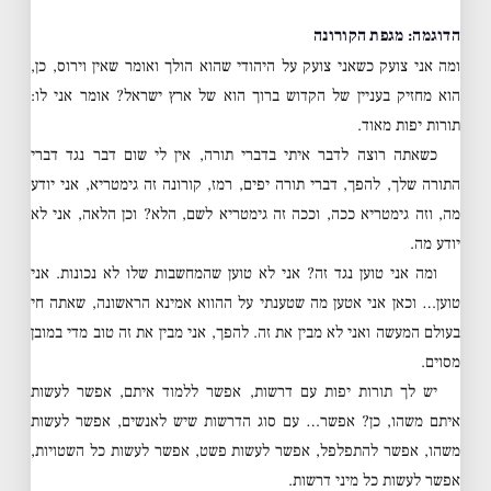
הדוגמה: מגפת הקורונה
ומה אני צועק כשאני צועק על היהודי שהוא הולך ואומר שאין וירוס, כן,
הוא מחזיק בעניין של הקדוש ברוך הוא של ארץ ישראל? אומר אני לו:
תורות יפות מאוד.
כשאתה רוצה לדבר איתי בדברי תורה, אין לי שום דבר נגד דברי
התורה שלך, להפך, דברי תורה יפים, רמז, קורונה זה גימטריא, אני יודע
מה, וזה גימטריא ככה, וככה זה גימטריא לשם, הלא? וכן הלאה, אני לא
יודע מה.
ומה אני טוען נגד זה? אני לא טוען שהמחשבות שלו לא נכונות. אני
טוען… וכאן אני אטען מה שטענתי על ההווא אמינא הראשונה, שאתה חי
בעולם המעשה ואני לא מבין את זה. להפך, אני מבין את זה טוב מדי במובן
מסוים.
יש לך תורות יפות עם דרשות, אפשר ללמוד איתם, אפשר לעשות
איתם משהו, כן? אפשר… עם סוג הדרשות שיש לאנשים, אפשר לעשות
משהו, אפשר להתפלפל, אפשר לעשות פשט, אפשר לעשות כל השטויות,
אפשר לעשות כל מיני דרשות.