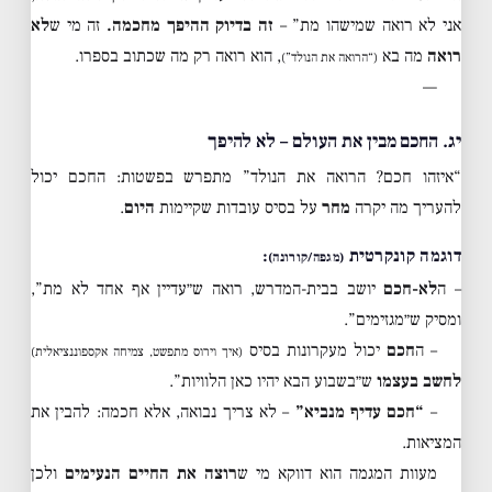
אני לא רואה שמישהו מת” –
זה בדיוק ההיפך מחכמה.
זה מי ש
לא
רואה
מה בא
, הוא רואה רק מה שכתוב בספרו.
(“הרואה את הנולד”)
—
יג. החכם מבין את העולם – לא להיפך
“איזהו חכם? הרואה את הנולד” מתפרש בפשטות: החכם יכול
להעריך מה יקרה
מחר
על בסיס עובדות שקיימות
היום
.
דוגמה קונקרטית
:
(מגפה/קורונה)
– ה
לא-חכם
יושב בבית-המדרש, רואה ש״עדיין אף אחד לא מת”,
ומסיק ש״מגזימים”.
– ה
חכם
יכול מעקרונות בסיס
(איך וירוס מתפשט, צמיחה אקספוננציאלית)
לחשב בעצמו
ש״בשבוע הבא יהיו כאן הלוויות”.
–
“חכם עדיף מנביא”
– לא צריך נבואה, אלא חכמה: להבין את
המציאות.
מעוות המגמה הוא דווקא מי ש
רוצה את החיים הנעימים
ולכן