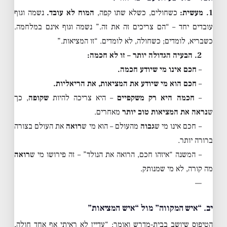
1. מעשית:
כשחולים, כשלא שתו קפה,
המוח לא עובד.
נשמה וגוף
עובדים יחד – “הם צריכים זה את זה.” נשמה וגוף אינם במלחמה.
כשבריא, לומדים; כשחולה, לא לומדים. “זו המציאות.”
2. הבעיה הגדולה יותר – זו לא חכמה:
–
חכם אינו מי שיודע חכמה.
–
חכם הוא מי שיודע את המציאות, את הריאליות.
–
חכמה היא רק משקפיים
– היא צריכה להיות
שקופה
, כך
ש
נראה את המציאות טוב יותר
מאחרים.
– חכם אינו מי ש
גבוה
מהעולם – הוא מי ש
רואה
את העולם בצורה
ברורה יותר.
– המשנה “איזהו חכם, הרואה את הנולד” – זה פירושו מי ש
רואה
מה קורה, לא מי שמנותק.
—
יב. “איש המקווה” מול “איש המציאות”
הטיפוס שיושב בבית-מדרש ואומר: “עדיין לא ראיתי אף אחד חולה,