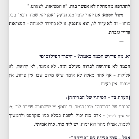
להתרפא מהמחלה לא אפשר בזה.
“זו המציאות, לצערנו.”
משל הסבא:
אם יהודי קופץ מגג וצועק “אמן יהא שמיה רבא” בכל
כוחו –
זה לא עוזר לו, הוא מתנפץ.
זו לא סתירה לאמונה –
המציאות
עדיין גוברת.
—
יא. מה פירוש חכמה באמת? – היסוד הפילוסופי
חכמה לא פירושה לברוח מעולם הזה.
לא אמונה, לא קדושה, לא
אלוקות – אף אחד מאלה לא אומר שיש מקום שבו אין צרות, אין
מגפות, אין בעיות.
[הערת צד – הפיתוי של הבריחה]:
הפיתוי של “בריחה” מובן היטב. ר׳ נחמן: מי ש״התורה שייכת לו”
(לא
– אדם כזה יכול לשבת בכלא כמו סוקרטס ולהמשיך
הוא שייך לתורה)
ללמוד, אפילו מחר הוא ימות.
יש לזה כוח, כוח אמיתי.
אבל – שתי בעיות עם “בריחה”: