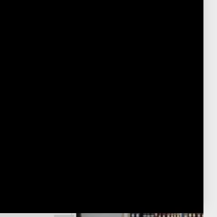
15 Minute Tanach English
Post Type
›
Youtube
929 תנ"ך
›
חמשה חומשי תורה - לפי פרקים
›
ספר במדבר - לפי פרקים
›
במדבר ה
חמשה חומשי תורה - לפי פרשיות
›
ספר במדבר - לפי פרשיות
›
פרשת
נשא
פורסם:
כ"ט שבט ה'תשפ"ו
·
February 16, 2026