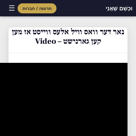
☰
וּכְשֵׁם שֶׁאֲנִי
תרומה / חברות
Skip
to
נאר דער וואס וויל אלעס ווייסט אז מען
content
קען גארנישט – Video