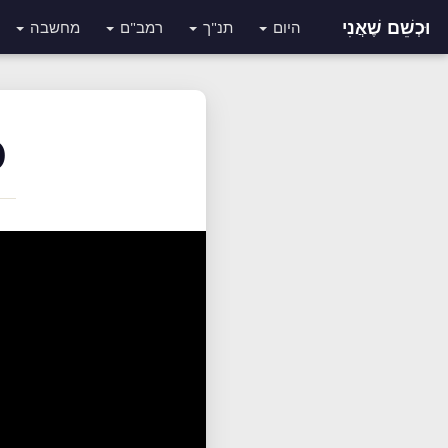
וּכְשֵׁם שֶׁאֲנִי
היום
תנ"ך
רמב"ם
מחשבה
(