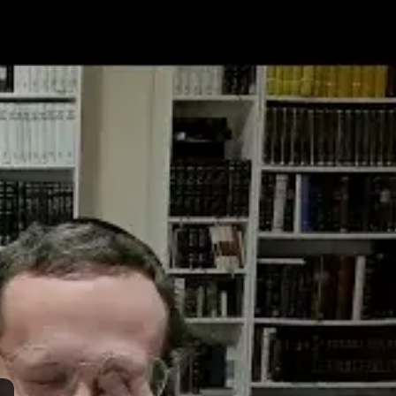
Weekly Sh
Post Type
›
Yout
ורים שבועיים על פרשת השבוע וספר הזוהר
›
זוהר
›
הקדמת ספר הזוהר-yt
ורים שבועיים על פרשת השבוע וספר הזוהר
›
זוהר
›
זוהר על התורה ומועדים - תשפ"
ות:
z427