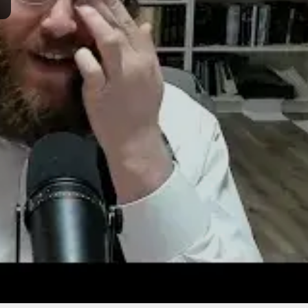
סם:
י' טבת ה'תשפ"ה
·
January 10, 2025
נערך:
ד' ניסן ה'תשפ"ו
·
March 22, 2026
תרומה
תמכו בהמשך הפצת שיעורים ותכנים
Donate
© 2026 וּכְשֵׁם שֶׁאֲנִי