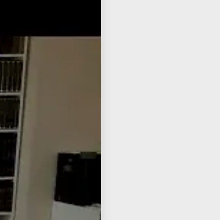
iur
ube
שיע
שיע
תגי