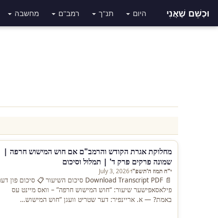
וּכְשֵׁם שֶׁאֲנִי
מחשבה
רמב"ם
תנ"ך
היום
מחלוקת אגרת הקודש והרמב"ם אם חוש המישוש חרפה |
שמונה פרקים פרק ד' | תמלול וסיכום
July 3, 2026
·
י"ח תמוז ה'תשפ"ו
 Download Transcript PDF סיכום השיעור 📋 סיכום פון דער
פילאסאפישער שיעור: “חוש המישוש חרפה” – וואס מיינט עס
באמת? — א. אריינפיר: דער שטריט וועגן “חוש המישוש…