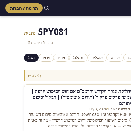
תרומה / חברות
Skip
to
SPY081
content
תגית:
1–5 מתוך 5 רשומות
ם
אידיש
אנגלית
תמלול
אודיו
וידאו
הכל
תשפ״ו
חלוקת אגרת הקודש והרמב"ם אם חוש המישוש חרפה |
מונה פרקים פרק ד' (תורגם אוטומטית) | תמלול וסיכום
תורגם
"ח תמוז ה'תשפ"ו
·
July 3, 2026
📄 Download Transcript PDF תורגם אוטומטית סיכום השיעור
 סיכום השיעור הפילוסופי: “חוש המישוש חרפה” – מה זה באמת
ומר? — א. הקדמה: הוויכוח על “חוש המישוש חרפה”…