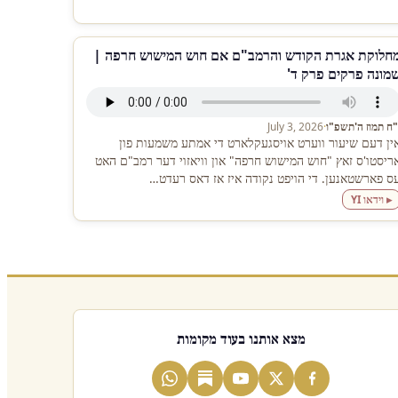
חלוקת אגרת הקודש והרמב"ם אם חוש המישוש חרפה |
מונה פרקים פרק ד'
"ח תמוז ה'תשפ"ו
·
July 3, 2026
ין דעם שיעור ווערט אויסגעקלארט די אמתע משמעות פון
ריסטו'ס זאץ "חוש המישוש חרפה" און וויאזוי דער רמב"ם האט
ס פארשטאנען. די הויפט נקודה איז אז דאס רעדט…
▸ וידאו YI
מצא אותנו בעוד מקומות