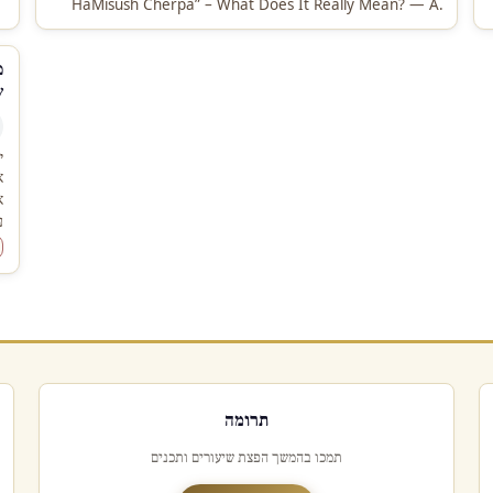
HaMisush Cherpa” – What Does It Really Mean? — A.
Introduction: The Dispute…
מ
ש
י
א
א
ע
תרומה
תמכו בהמשך הפצת שיעורים ותכנים