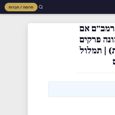
תרומה / חברות
Skip
to
רמב״ם אם
content
נה פרקים
) | תמלול