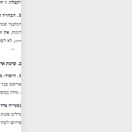
ל
קבלה
. זו
הש
3. הבהרה חשובה: מי אמר “חוש המישוש חרפה”?
המתנגד שמתו
דומות,
אין ז
, לא לשו
וזיווג)
—
ב. שיטת אר
1. היסוד: מהו “אדם טוב”?
אריסטו עבר 
– מידה בסיס
[סטייה צדדי
מילים שונות 
פירושו לעתי