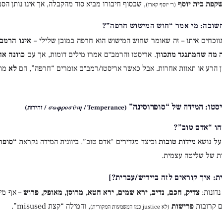
קפת בית יוסף
, שבסוף חיבורו מביא סוד מהקבלה, אך אינו נותן הס
(ר׳ יוסף קארו)
וכחים איתו – זה שאומר שחוש המישוש הוא חרפה במובן שלילי –
אינו הרמב
ה מה שהמתנגד מתכוון
. אריסטו והרמב״ם אמרו מילים דומות, אך עם
כוונה א
ן הרע או תאוות אחרות. אבל כאשר אריסטו/רמב״ם אומרים “חרפה”, הם
לא
מתכ
יסטו: המידה של “סופרוסינה”
(σωφροσύνη / Temperance / זהירות)
על נושא
מידות טובות
וכיצד מגדירים “אדם טוב”. ביוונית המידה נקראת
“סופר
ית של שליטה עצמית.
ת: איך קוראים לזה ביידיש/עברית?]
נדונות:
צדיק, חכם, נדיב, ירא שמים, ירא חטא, מרוסן, מאופק, פרוש
– אף מי
ם קרובות
פרישות
, והמילה “קצת misused”.
(לא justice כמו המשמעות המקורית)