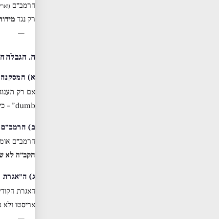
הרמב״ם
(וארי
רק נגד
מידות
—
ח. הגבלה חשובה #2: האדם האיד
א) המסקנה 
אם רק תענוג
dumb” – כי
ב) הרמב״ם 
הרמב״ם אומר
הקב״ה לא שו
ג) ה״אגרת 
האגרת הקוד
אריסטו ולא 
—