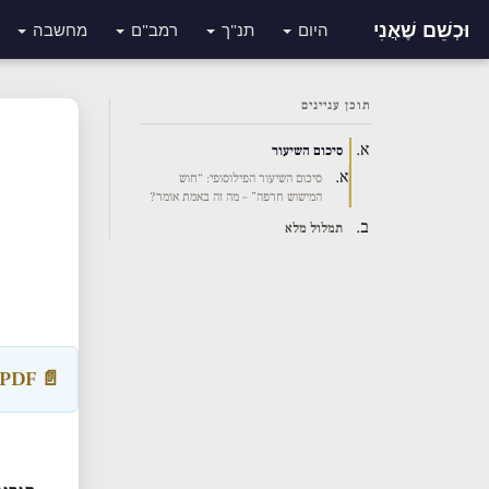
וּכְשֵׁם שֶׁאֲנִי
היום
תנ"ך
רמב"ם
מחשבה
תוכן עניינים
סיכום השיעור
סיכום השיעור הפילוסופי: “חוש
המישוש חרפה” – מה זה באמת אומר?
תמלול מלא
📄 Download Transcript PDF