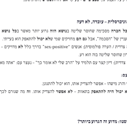
(חוש המישוש)
ניברסלית – עובדה, לא דעה
כל חברה
מסכימה שחוסר שליטה ב
נושא הזה
גרוע יותר מאשר ב
כל נושא 
עניין של “הסכמה”, אבל
גם הם
מחזיקים שמי ש
לא יכול
להתאפק הוא בעייתי.
ית / הערה פולמוסית]: אנשים “sex-positive” בדרך כלל
לא
מדויקים – 
ן שחוסר שליטה בזה הוא רע.
 צדדית]: דיון קצר עם תלמיד על “הרב שלי לא אומר כך” – נעצר עם: “אתה 
ס:
והרג מישהו – אפשר להצדיק אותו, הוא יכול להתגונן.
 יכול היה להתאפק
בתאוות –
לא אפשר
להצדיק אותו.
זה
מה שגורם לכך 
סטו: מדוע זה הגרוע ביותר?