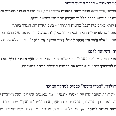
האדם
חוסר ריסון בתאוות
הוא
הדבר הנמוך והגרוע ביו
(יהודים וגויים)
(במיוחד עריות)
מוך”
פירושו בדרך כלל מי שעסוק יותר מדי בתאוות ניאוף.
קורא לאדם כזה
“נבל ברשות התורה”
– בעל תאווה הוא הנמוך ביותר.
ומר ש
חטא עריות
הוא החטא היחיד ש
אין לו תשובה
– זה מראה שזה הדבר הגרו
ומר:
“אִישׁ אֲשֶׁר אֵין מַעְצָר לְרוּחוֹ כְּעִיר פְּרוּצָה אֵין חוֹמָה”
– אדם ללא שליטה ע
ת: השוואה לגנב]
בל הוא עדיין “קצת אדם” – כדי לגנוב צריך שכל. אבל
בעל תאווה נמוך
הוא גר
ם
להשתדך
איתו, זה שמביא את
הבושה הגדולה ביותר
למשפחה.
דולוגי: “אמרי אינשי” כבסיס למחקר המוסר
 את תורת המוסר שלו על
“אמרי אינשי”
– מה שאנשים אומרים, האינטואיציות ש
ק, ואחר כך מדייקים, מבהירים את הטעם, את ה״למה” וה״איך”. עבור אדם ש
סית ביותר למוסר
. הקו של כל פרק אצל אריסטו: מתחילים מאינטואיציה מ