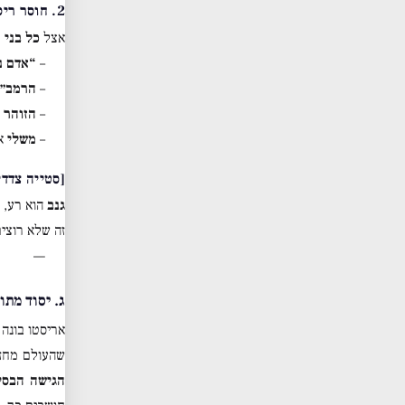
2. חוסר ריסון בתאוות – הדבר הנמוך ביותר
אצל
כל בני 
–
“אדם נ
–
הרמב״ן
–
הזוהר
א
–
משלי
א
[סטייה צדדי
גנב
הוא רע, א
זה שלא רוצי
—
ג. יסוד מתו
אריסטו בונה
שהעולם מחזי
הגישה הבסי