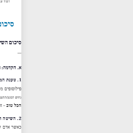
תורגם
סיכום
סיכום השי
—
א. הקדמה: 
1. טענת המתנגד
פילוסופים מ
(חוש המגע/התענו
הכל טוב
– זו
2. השיטה הנכונה: זיווג בדרך הראויה
כאשר אדם עו