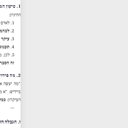
1. טיעון המפתח: אדם מול בהמה
ההיגיון:
1. לאדם יש סוגים שונים של הנאות, נטיות, מידות.
2.
לבהמו
3.
עיקר 
4.
תענוג
5. לכן, מי ש
זה הסבר 
2. מה פירוש “אדם”?
“מה יעשה אד
ביידיש: “א 
העיקרון:
ככל
—
ז. הגבלה חשובה #1: לא נגד