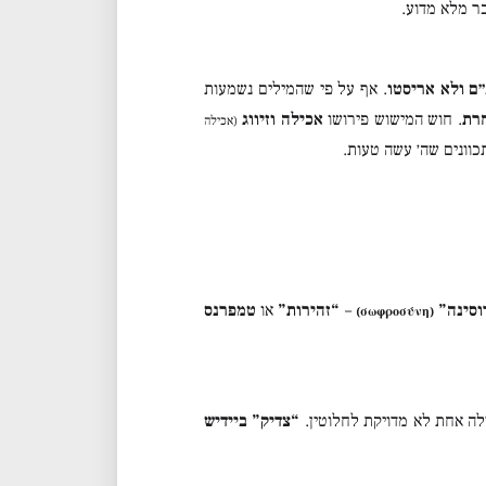
בר מלא מדוע.
״ם ולא אריסטו
. אף על פי שהמילים נשמעות
חרת
. חוש המישוש פירושו
אכילה וזיווג
(אכילה
וונים שה׳ עשה טעות.
וסינה”
–
“זהירות”
או
טמפרנס
(σωφροσύνη)
לה אחת לא מדויקת לחלוטין.
“צדיק” ביידיש