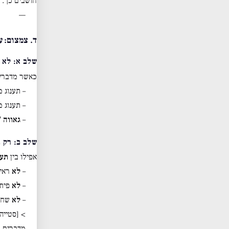
חושבים כך.
—
ד. צמצום: ע
שלב א: לא 
כאשר מדברי
– תענוג מ
– תענוג מ
–
גאווה 
שלב ב: רק ת
אפילו בין
תענ
–
לא
ראי
–
לא
פיתו
–
לא
שחיי
> [סטייה
מדברים ר