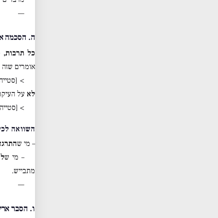
—
ה. הסכמה או
כל תרבות, 
אומרים שזה 
> [סטייה צדד
לא
על העיקרו
> [סטייה
השוואה לכע
– מי ש
התרגז
– מי ש
לא
מתבייש.
—
ו. הסבר ארי