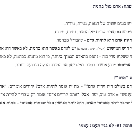
ת
יש
גם
סוגים שונים של הנאות, נטיות, מידות.
היות אדם הוא להיות אדם
– להבדיל מבהמה.
י חוש המישוש
יש לאדם
באשר הוא בהמה
, לא באשר הוא אד
(אכילה, שינה, תשמיש)
שקוע מדי
בזה – נתפס כ
האדם הנמוך ביותר
, כי הוא מתנהג כבהמה, לא כאד
אריסטו
מדוע אנשים רואים באי-ריסון את המידה הרעה הגרועה ביותר.
ם בעולם הזה ויהיה אדם?” – מה זה אומר
להיות
אדם? יהודים אומרים: “אתם
מענטש” = אדם טוב, יפה.
אבל
: “אתם קרויים אדם” אומר רק שצריך
להיות
אדם 
 שדבר יותר ספציפי לאדם, הוא יותר אנושי; ככל שפחות ספציפי – פחות אנו
 תענוג עצמו