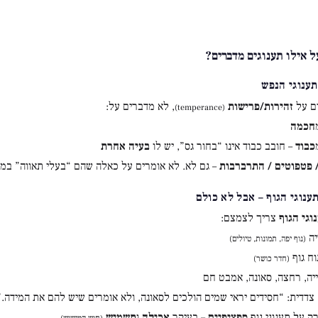
ל אילו תענוגים מדברים?
תענוגי הנפש
ם על
זהירות/פרישות
, לא מדברים על:
(temperance)
חכמה
כבוד
– חובב כבוד אינו “בחור גס”, יש לו
בעיה אחרת
/ פטפוטים / התרברבות
– גם לא. לא אומרים על כאלה שהם “בעלי תאווה” במו
ענוגי הגוף – אבל לא כולם
וגי הגוף
צריך לצמצם:
יה
(נוף יפה, תמונות, טיולים)
ח גוף
(חדר כושר)
ה, רחצה, סאונה, אמבט חם
 צדדית: “חסידים יראי שמים הולכים לסאונה, ולא אומרים שיש להם את המידה.”
ק על תענוגי גוף
ספציפיים
– בעיקר
אכילה
ו
תשמיש
.