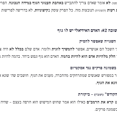
לא
אומר שאדם צריך להתבייש
באהבת תענוגי הגוף במידה הנכונה
. הפרק
סטו)
 רעות
הנובעות מזה. כל הפרק עוסק ב
קיצוניות
, לא בדרישה לפרישות 
(קיצוניות)
יאלי יש לו גוף
השגויה שאפשר להסיק
י השכל הם אנושיים, אפשר
להמשיך לוגית
ולומר: אדם שלם
בכלל לא
היה צר
חלק מלהיות אדם הוא להיות בהמה
. האדם הוא גוף ונפש ביחד. בהמה להיות 
בשמונה פרקים נגד אסקטיזם
 במפורש שאנשים שמתרחקים מהחברה, מענים את הגוף, חושבים שה׳ שונא א
נא את הגוף.
הקודש”
– ביקורת
(רמב״ן)
ש
קרא את הרמב״ם
כאילו הוא אמר שחוש המישוש הוא חרפה בעצם – שהיה ע
בשמונה פרקים.