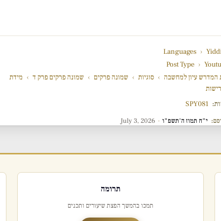
Languages
›
Yidd
Post Type
›
Yout
 המדרש עיון למחשבה
›
סוגיות
›
שמונה פרקים
›
שמונה פרקים פרק ד
›
מידת
ישות
ות:
SPY081
סם:
י"ח תמוז ה'תשפ"ו
·
July 3, 2026
תרומה
תמכו בהמשך הפצת שיעורים ותכנים