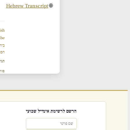
Hebrew Transcript
🌐
ish
ube
בית
הפר
תגי
פור
הרשם לרשימת אימייל שבועי