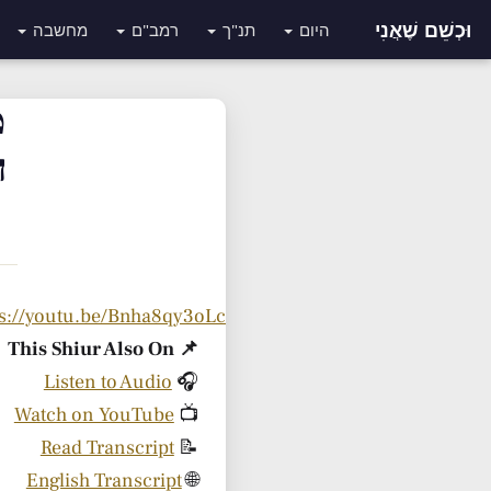
וּכְשֵׁם שֶׁאֲנִי
היום
תנ"ך
רמב"ם
מחשבה
מ
ח
ps://youtu.be/Bnha8qy3oLc
📌 This Shiur Also On
Listen to Audio
🎧
Watch on YouTube
📺
Read Transcript
📝
English Transcript
🌐